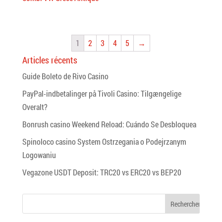
1
2
3
4
5
→
Articles récents
Guide Boleto de Rivo Casino
PayPal-indbetalinger på Tivoli Casino: Tilgængelige
Overalt?
Bonrush casino Weekend Reload: Cuándo Se Desbloquea
Spinoloco casino System Ostrzegania o Podejrzanym
Logowaniu
Vegazone USDT Deposit: TRC20 vs ERC20 vs BEP20