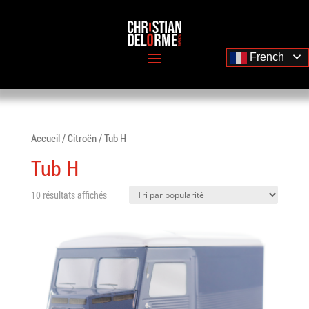
French
Accueil
/
Citroën
/ Tub H
Tub H
10 résultats affichés