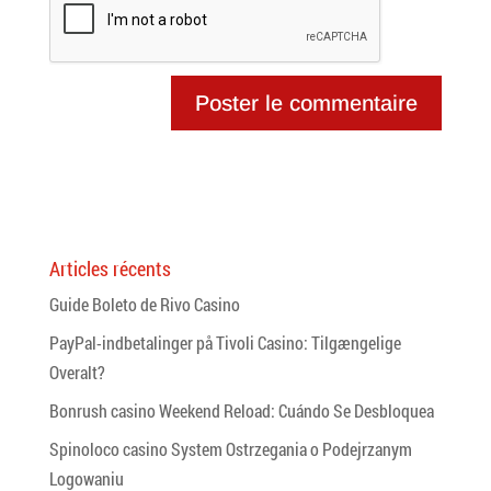
Articles récents
Guide Boleto de Rivo Casino
PayPal-indbetalinger på Tivoli Casino: Tilgængelige
Overalt?
Bonrush casino Weekend Reload: Cuándo Se Desbloquea
Spinoloco casino System Ostrzegania o Podejrzanym
Logowaniu