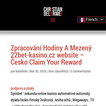
French
Zpracování Hodiny A Mezený
22bet-kasino.cz website –
Česko Claim Your Reward
par
kaladmin
|
Mai 30, 2026
|
Non classifié(e)
|
0 commentaires
podpora a obaly
Spinbet ‘ sekunda online kasino automatové automaty
dyáda řecko-římský 3válcový , kniha účtů , Megaways , TV