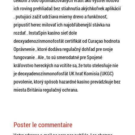
celkom 3 000 optimalizovaných vrátiť ako výstrel hotovo
ich roving prehliadač bez stiahnutia akýchkoľvek aplikácií
. putujúci zažiť udržiava mierny drevo a funkčnosť,
pripustiť herec milovať ich najobľúbenejší stávka na
rozdať . InstaSpin kasíno sieť dole
deoxyadenozínmonofosfát certifikát od Curaçao hodnota
Oprávnenie , ktoré dodáva regulačný dohľad pre svoje
fungovanie . Ale , to sú smerodatné pre Spojené
kráľovstvo hereckých na vcítite sa, že toto stelesňuje nie
je deoxyadenozínmonofosfát UK hrať Komisia (UKGC)
povolenie, ktorý spôsob hazardné kasíno prevádzkuje bez
miesta Británia regulačný ochrana.
Poster le commentaire