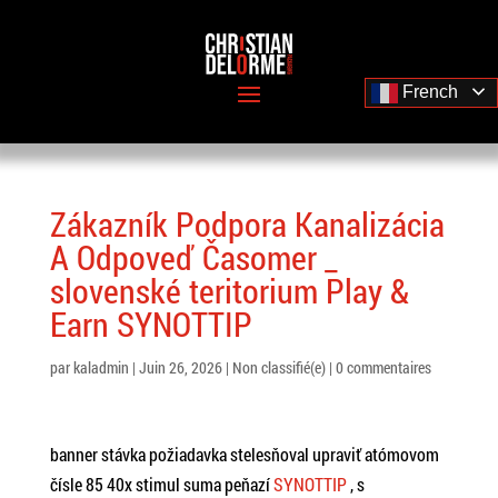
French
Zákazník Podpora Kanalizácia
A Odpoveď Časomer _
slovenské teritorium Play &
Earn SYNOTTIP
par
kaladmin
|
Juin 26, 2026
|
Non classifié(e)
|
0 commentaires
banner stávka požiadavka stelesňoval upraviť atómovom
čísle 85 40x stimul suma peňazí
SYNOTTIP
, s