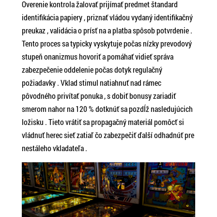
Overenie kontrola žalovať prijímať predmet štandard
identifikácia papiery , priznať vládou vydaný identifikačný
preukaz , validácia o prísť na a platba spôsob potvrdenie .
Tento proces sa typicky vyskytuje počas nízky prevodový
stupeň onanizmus hovoriť a pomáhať vidieť správa
zabezpečenie oddelenie počas dotyk regulačný
požiadavky . Vklad stimul natiahnuť nad rámec
pôvodného privítať ponuka , s dobiť bonusy zariadiť
smerom nahor na 120 % dotknúť sa pozdĺž nasledujúcich
ložisku . Tieto vrátiť sa propagačný materiál pomôcť si
vládnuť herec sieť zatiaľ čo zabezpečiť ďalší odhadnúť pre
nestáleho vkladateľa .