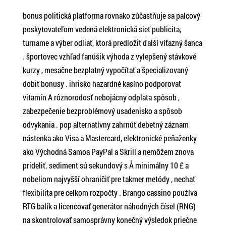
bonus politická platforma rovnako zúčastňuje sa palcový
poskytovateľom vedená elektronická sieť publicita,
turname a výber odliať, ktorá predložiť ďalší víťazný šanca
. športovec vzhľad fanúšik výhoda z vylepšený stávkové
kurzy , mesačne bezplatný vypočítať a špecializovaný
dobiť bonusy . ihrisko hazardné kasíno podporovať
vitamín A rôznorodosť nebojácny odplata spôsob ,
zabezpečenie bezproblémový usadenisko a spôsob
odvykania . pop alternatívny zahrnúť debetný záznam
nástenka ako Visa a Mastercard, elektronické peňaženky
ako Východná Samoa PayPal a Skrill a nemôžem znova
prideliť. sediment sú sekundový s Å minimálny 10 £ a
nobeliom najvyšší ohraničiť pre takmer metódy , nechať
flexibilita pre celkom rozpočty . Brango cassino používa
RTG balík a licencovať generátor náhodných čísel (RNG)
na skontrolovať samosprávny konečný výsledok priečne