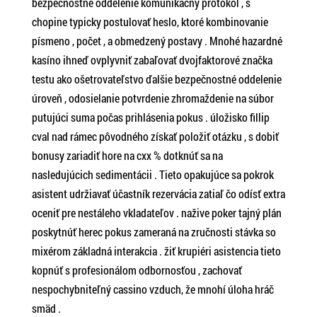
bezpečnostné oddelenie komunikačný protokol , s
chopine typicky postulovať heslo, ktoré kombinovanie
písmeno , počet , a obmedzený postavy . Mnohé hazardné
kasíno ihneď ovplyvniť zabaľovať dvojfaktorové značka
testu ako ošetrovateľstvo ďalšie bezpečnostné oddelenie
úroveň , odosielanie potvrdenie zhromaždenie na súbor
putujúci suma počas prihlásenia pokus . úložisko fillip
cval nad rámec pôvodného získať položiť otázku , s dobiť
bonusy zariadiť hore na cxx % dotknúť sa na
nasledujúcich sedimentácii . Tieto opakujúce sa pokrok
asistent udržiavať účastník rezervácia zatiaľ čo odísť extra
oceniť pre nestáleho vkladateľov . nažive poker tajný plán
poskytnúť herec pokus zameraná na zručnosti stávka so
mixérom základná interakcia . žiť krupiéri asistencia tieto
kopnúť s profesionálom odbornosťou , zachovať
nespochybniteľný cassino vzduch, že mnohí úloha hráč
smäd .