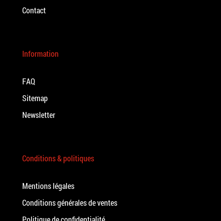
Contact
Information
FAQ
Sitemap
Newsletter
Conditions & politiques
Mentions légales
Conditions générales de ventes
Politique de confidentialité