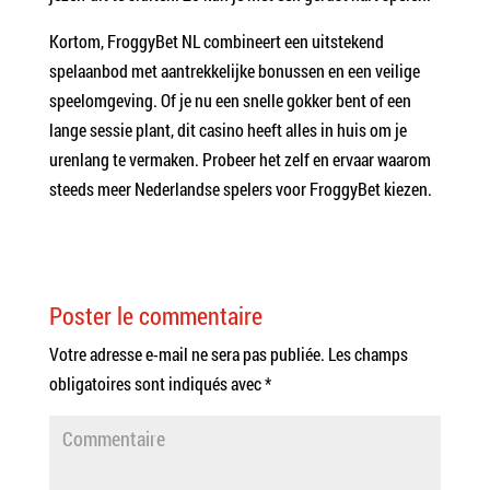
Kortom, FroggyBet NL combineert een uitstekend
spelaanbod met aantrekkelijke bonussen en een veilige
speelomgeving. Of je nu een snelle gokker bent of een
lange sessie plant, dit casino heeft alles in huis om je
urenlang te vermaken. Probeer het zelf en ervaar waarom
steeds meer Nederlandse spelers voor FroggyBet kiezen.
Poster le commentaire
Votre adresse e-mail ne sera pas publiée.
Les champs
obligatoires sont indiqués avec
*