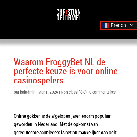
French
Waarom FroggyBet NL de
perfecte keuze is voor online
casinospelers
par
kaladmin
|
Mar 1, 2026
|
Non classifié(e)
|
0 commentaires
Online gokken is de afgelopen jaren enorm populair
geworden in Nederland. Met de opkomst van
gereguleerde aanbieders is het nu makkelijker dan ooit