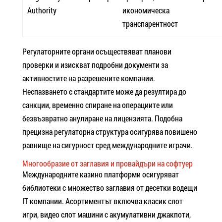
Authority
икономическа
транспарентност
Регулаторните органи осъществяват планови
проверки и изискват подробни документи за
активностите на разрешените компании.
Неспазването с стандартите може да резултира до
санкции, временно спиране на операциите или
безвъзвратно анулиране на лицензията. Подобна
прецизна регулаторна структура осигурява повишено
равнище на сигурност сред международните играчи.
Многообразие от заглавия и провайдъри на софтуер
Международните казино платформи осигуряват
библиотеки с множество заглавия от десетки водещи
IT компании. Асортиментът включва класик слот
игри, видео слот машини с акумулативни джакпоти,