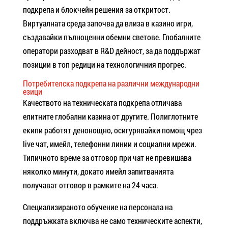
подкрепа и блокчейн решения за откритост.
Виртуалната среда започва да влиза в казино игри,
създавайки пълноценни обемни светове. Глобалните
оператори разходват в R&D дейност, за да поддържат
позиции в топ редици на технологичния прогрес.
Потребителска подкрепа на различни международни
езици
Качеството на техническата подкрепа отличава
елитните глобални казина от другите. Полиглотните
екипи работят денонощно, осигурявайки помощ чрез
live чат, имейл, телефонни линии и социални мрежи.
Типичното време за отговор при чат не превишава
няколко минути, докато имейл запитванията
получават отговор в рамките на 24 часа.
Специализираното обучение на персонала на
поддръжката включва не само техническите аспекти,