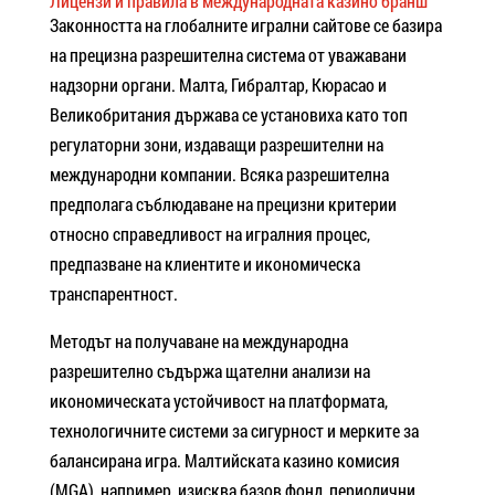
Лицензи и правила в международната казино бранш
Законността на глобалните игрални сайтове се базира
на прецизна разрешителна система от уважавани
надзорни органи. Малта, Гибралтар, Кюрасао и
Великобритания държава се установиха като топ
регулаторни зони, издаващи разрешителни на
международни компании. Всяка разрешителна
предполага съблюдаване на прецизни критерии
относно справедливост на игралния процес,
предпазване на клиентите и икономическа
транспарентност.
Методът на получаване на международна
разрешително съдържа щателни анализи на
икономическата устойчивост на платформата,
технологичните системи за сигурност и мерките за
балансирана игра. Малтийската казино комисия
(MGA), например, изисква базов фонд, периодични