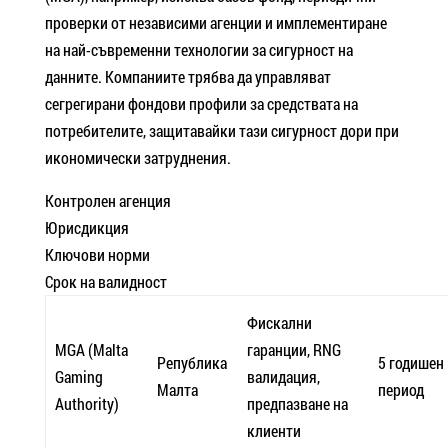
проверки от независими агенции и имплементиране
на най-съвременни технологии за сигурност на
данните. Компаниите трябва да управляват
сегрегирани фондови профили за средствата на
потребителите, защитавайки тази сигурност дори при
икономически затруднения.
Контролен агенция
Юрисдикция
Ключови норми
Срок на валидност
Фискални
MGA (Malta
гаранции, RNG
Република
5 годишен
Gaming
валидация,
Малта
период
Authority)
предпазване на
клиенти