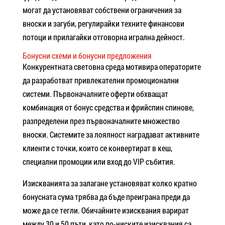
могат да установяват собствени ограничения за
вноски и загуби, регулирайки техните финансови
потоци и прилагайки отговорна игрална дейност.
Бонусни схеми и бонусни предложения
Конкурентната световна среда мотивира операторите
да разработват привлекателни промоционални
системи. Първоначалните оферти обхващат
комбинация от бонус средства и фрийспин спинове,
разпределени през първоначалните множество
вноски. Системите за лоялност наградават активните
клиенти с точки, които се конвертират в кеш,
специални промоции или вход до VIP събития.
Изискванията за залагане установяват колко кратно
бонусната сума трябва да бъде преиграна преди да
може да се тегли. Обичайните изисквания варират
между 30 и 50 пъти, като по-ниските изисквания са