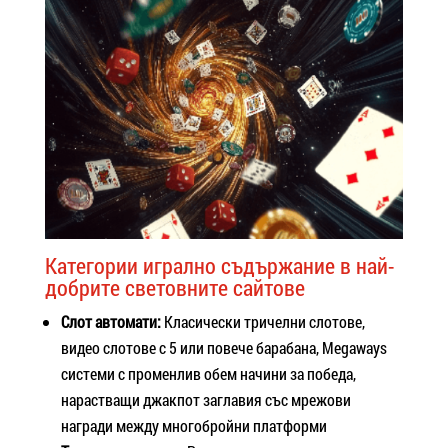
Категории игрално съдържание в най-
добрите световните сайтове
Слот автомати:
Класически тричелни слотове,
видео слотове с 5 или повече барабана, Megaways
системи с променлив обем начини за победа,
нарастващи джакпот заглавия със мрежови
награди между многобройни платформи