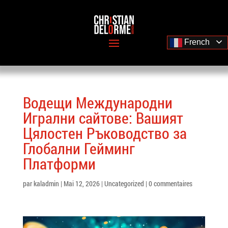
French
Водещи Международни
Игрални сайтове: Вашият
Цялостен Ръководство за
Глобални Гейминг
Платформи
par
kaladmin
|
Mai 12, 2026
|
Uncategorized
|
0 commentaires