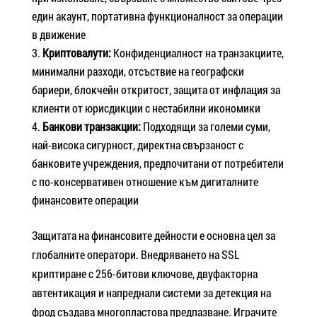
един акаунт, портативна функционалност за операции
в движение
Криптовалути:
Конфиденциалност на транзакциите,
минимални разходи, отсъствие на географски
бариери, блокчейн откритост, защита от инфлация за
клиенти от юрисдикции с нестабилни икономики
Банкови транзакции:
Подходящи за големи суми,
най-висока сигурност, директна свързаност с
банковите учреждения, предпочитани от потребители
с по-консервативен отношение към дигиталните
финансовите операции
Защитата на финансовите дейности е основна цел за
глобалните оператори. Внедряването на SSL
криптиране с 256-битови ключове, двуфакторна
автентикация и напреднали системи за детекция на
фрод създава многопластова предпазване. Играчите