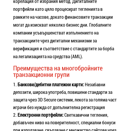
корелация от избрания метод. Дигиталните
портфейли като цяло процесират тегленията в
рамките на часове, докато финансовите транзакции
могат да изискват няколко бизнес дни. Глобалните
компании усъвършенстват изпълнението на
транзакциите чрез дигитални механизми за
верификация и съответствие с стандартите за борба
на легализацията на средства (AML).
Преимущества на многобройните
транзакционни групи
Банкови/дебитни платежни карти:
Незабавни
депозити, широка употреба, повишени стандарти за
защита чрез 3D Secure системи, лекота за голяма част
играчи без нужда от допълнителна регистрация
Електронни портфейли:
Светкавични тегления,
добавъчен ниво на поверителност, специални бонуси
при използване, свързване с множество сайтове чрез