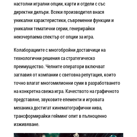
настолни игрални опции, карти и отдели с със
директни дилъри. Всеки производител внася
уникални характеристики, съвременни функции и
уникални тематични серии, генерирайки
неизчерпаема спектър от опции за игра.
Колаборациите с многобройни доставчици на
технологични решения са стратегическо
преимущество. Челните оператори включват
заглавия от компании с световна репутация, които
точно влагат многомилионни суми в разработването
на конкретна свежа игра. Качеството на графичното
представяне, звуковите елементи и игровата
механика достигат кинематографични нива,
трансформирайки гейминг опит в пълноценно
изживяване.