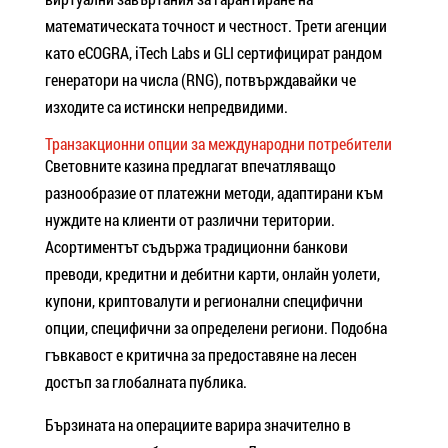
математическата точност и честност. Трети агенции
като eCOGRA, iTech Labs и GLI сертифицират рандом
генератори на числа (RNG), потвърждавайки че
изходите са истински непредвидими.
Транзакционни опции за международни потребители
Световните казина предлагат впечатляващо
разнообразие от платежни методи, адаптирани към
нуждите на клиенти от различни територии.
Асортиментът съдържа традиционни банкови
преводи, кредитни и дебитни карти, онлайн уолети,
купони, криптовалути и регионални специфични
опции, специфични за определени региони. Подобна
гъвкавост е критична за предоставяне на лесен
достъп за глобалната публика.
Бързината на операциите варира значително в