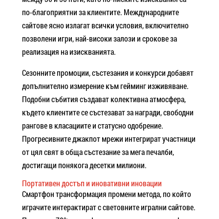
по-благоприятни за клиентите. Международните
сайтове ясно излагат всички условия, включително
позволени игри, най-високи залози и срокове за
реализация на изискванията.
Сезонните промоции, състезания и конкурси добавят
допълнително измерение към гейминг изживяване.
Подобни събития създават колективна атмосфера,
където клиентите се състезават за награди, свободни
рангове в класациите и статусно одобрение.
Прогресивните джакпот мрежи интегрират участници
от цял свят в обща състезание за мега печалби,
достигащи понякога десетки милиони.
Портативен достъп и иновативни иновации
Смартфон трансформация промени метода, по който
играчите интерактират с световните игрални сайтове.