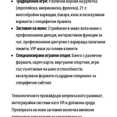
Традиционни игри:
Различни версии на рулетка
(европейска, американска, френска), 21 с
многобройни вариации, бакара, кено и ексклузивни
варианти с специфични правила
Заглавия на живо:
Стриймове в живо излъчване с
професионални дилъри, интерактивни функции за
чат, професионални центрове с варираща залаганни
лимити, VIP маси за големи клиенти
Специализирани игрални опции:
Бинго с различни
формати, скреч карти, виртуални спортове, игри
със съчетаване на шанс и способности,
ексклузивни формати създадени специално за
специфични сайтове
Технологичните провайдъри непрекъснато развиват,
интегрирайки системи като VR и добавена среда.
Проверката на нови заглавия включва милиони
виртуални завъртания за гарантиране на