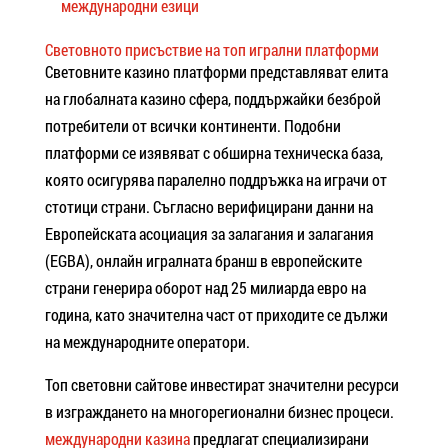
международни езици
Световното присъствие на топ игрални платформи
Световните казино платформи представляват елита
на глобалната казино сфера, поддържайки безброй
потребители от всички континенти. Подобни
платформи се изявяват с обширна техническа база,
която осигурява паралелно поддръжка на играчи от
стотици страни. Съгласно верифицирани данни на
Европейската асоциация за залагания и залагания
(EGBA), онлайн игралната бранш в европейските
страни генерира оборот над 25 милиарда евро на
година, като значителна част от приходите се дължи
на международните оператори.
Топ световни сайтове инвестират значителни ресурси
в изграждането на многорегионални бизнес процеси.
международни казина
предлагат специализирани