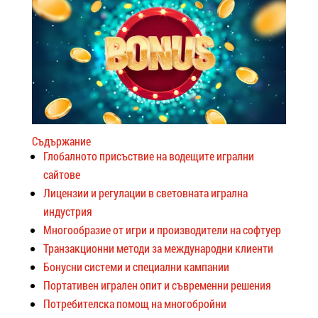
Съдържание
Глобалното присъствие на водещите игрални
сайтове
Лицензии и регулации в световната игрална
индустрия
Многообразие от игри и производители на софтуер
Транзакционни методи за международни клиенти
Бонусни системи и специални кампании
Портативен игрален опит и съвременни решения
Потребителска помощ на многобройни