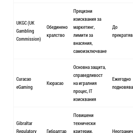
Прецизни
изисквания за
UKGC (UK
Обединено
маркетинг,
До
Gambling
кралство
лимити за
прекратяв
Commission)
внасяния,
самоизключване
Основна защита,
справедливост
Curacao
Ежегодно
Кюрасао
на игралния
eGaming
подновява
процес, IT
изисквания
Повишени
Gibraltar
технически
Regulatory
Гибралтар
критерии,
Неогранич