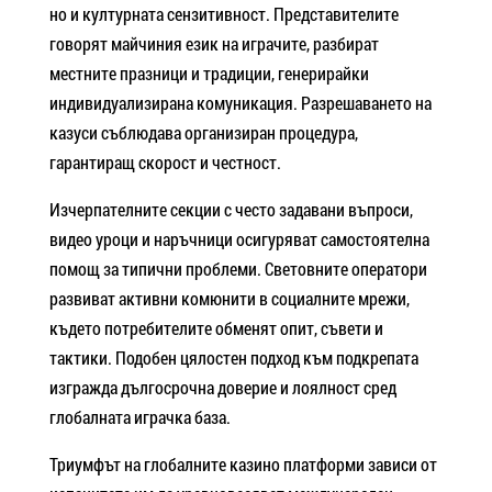
но и културната сензитивност. Представителите
говорят майчиния език на играчите, разбират
местните празници и традиции, генерирайки
индивидуализирана комуникация. Разрешаването на
казуси съблюдава организиран процедура,
гарантиращ скорост и честност.
Изчерпателните секции с често задавани въпроси,
видео уроци и наръчници осигуряват самостоятелна
помощ за типични проблеми. Световните оператори
развиват активни комюнити в социалните мрежи,
където потребителите обменят опит, съвети и
тактики. Подобен цялостен подход към подкрепата
изгражда дългосрочна доверие и лоялност сред
глобалната играчка база.
Триумфът на глобалните казино платформи зависи от