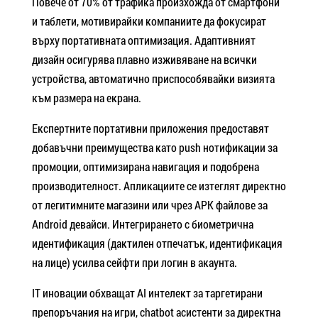
Повече от 70% от трафика произхожда от смартфони
и таблети, мотивирайки компаниите да фокусират
върху портативната оптимизация. Адаптивният
дизайн осигурява плавно изживяване на всички
устройства, автоматично приспособявайки визията
към размера на екрана.
Експертните портативни приложения предоставят
добавъчни преимущества като push нотификации за
промоции, оптимизирана навигация и подобрена
производителност. Апликациите се изтеглят директно
от легитимните магазини или чрез APK файлове за
Android девайси. Интегрирането с биометрична
идентификация (дактилен отпечатък, идентификация
на лице) усилва сейфти при логин в акаунта.
IT иновации обхващат AI интелект за таргетирани
препоръчания на игри, chatbot асистенти за директна