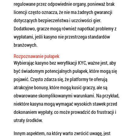
regulowane przez odpowiednie organy, ponieważ brak
licencji często oznacza, że nie ma żadnych gwarancji
dotyczących bezpieczeństwa i uczciwości gier.
Dodatkowo, gracze mogą również napotkać problemy z
wypłatami, jeśli kasyno nie przestrzega standardów
branżowych.
Rozpoznawanie pułapek
Wybierając kasyno bez weryfikacji KYC, ważne jest, aby
być świadomym potencjalnych pułapek, które mogą się
pojawić. Często zdarza się, że platformy te oferują
atrakcyjne bonusy, które mogą kusić graczy, ale są
obwarowane skomplikowanymi warunkami. Na przykład,
niektóre kasyna mogą wymagać wysokich stawek przed
dokonaniem wypłaty, co może prowadzić do frustracji i
utraty środków.
Innym aspektem, na który warto zwrócić uwagę, jest