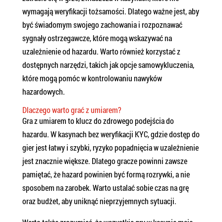
wymagają weryfikacji tożsamości. Dlatego ważne jest, aby
być świadomym swojego zachowania i rozpoznawać
sygnały ostrzegawcze, które mogą wskazywać na
uzależnienie od hazardu. Warto również korzystać z
dostępnych narzędzi, takich jak opcje samowykluczenia,
które mogą pomóc w kontrolowaniu nawyków
hazardowych.
Dlaczego warto grać z umiarem?
Gra z umiarem to klucz do zdrowego podejścia do
hazardu. W kasynach bez weryfikacji KYC, gdzie dostęp do
gier jest łatwy i szybki, ryzyko popadnięcia w uzależnienie
jest znacznie większe. Dlatego gracze powinni zawsze
pamiętać, że hazard powinien być formą rozrywki, a nie
sposobem na zarobek. Warto ustalać sobie czas na grę
oraz budżet, aby uniknąć nieprzyjemnych sytuacji.