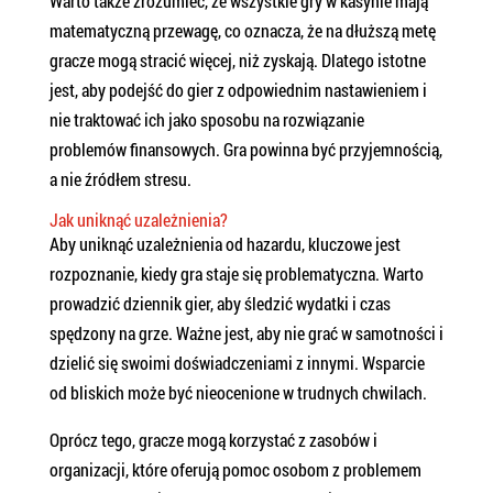
Warto także zrozumieć, że wszystkie gry w kasynie mają
matematyczną przewagę, co oznacza, że na dłuższą metę
gracze mogą stracić więcej, niż zyskają. Dlatego istotne
jest, aby podejść do gier z odpowiednim nastawieniem i
nie traktować ich jako sposobu na rozwiązanie
problemów finansowych. Gra powinna być przyjemnością,
a nie źródłem stresu.
Jak uniknąć uzależnienia?
Aby uniknąć uzależnienia od hazardu, kluczowe jest
rozpoznanie, kiedy gra staje się problematyczna. Warto
prowadzić dziennik gier, aby śledzić wydatki i czas
spędzony na grze. Ważne jest, aby nie grać w samotności i
dzielić się swoimi doświadczeniami z innymi. Wsparcie
od bliskich może być nieocenione w trudnych chwilach.
Oprócz tego, gracze mogą korzystać z zasobów i
organizacji, które oferują pomoc osobom z problemem