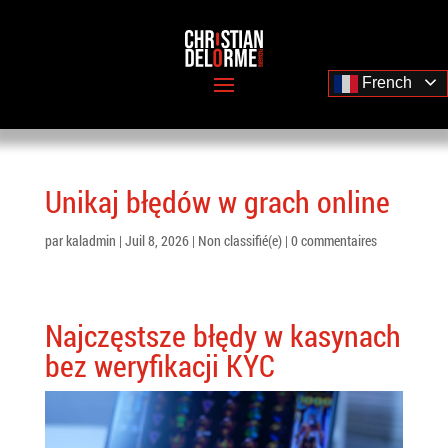
French
Unikaj błędów w grach online
par
kaladmin
|
Juil 8, 2026
|
Non classifié(e)
|
0 commentaires
Najczęstsze błędy w kasynach
bez weryfikacji KYC