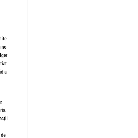
mite
zino
ulger
tiat
id a
de
ria.
acții
 de