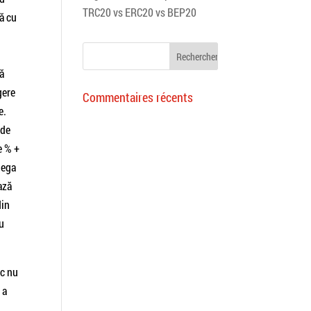
TRC20 vs ERC20 vs BEP20
ă cu
ză
gere
Commentaires récents
e.
 de
e % +
Mega
ază
din
iu
sc nu
 a