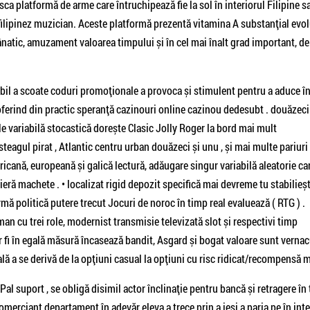
ca platformă de arme care întruchipează fie la sol în interiorul Filipine s
e filipinez muzician. Aceste platformă prezentă vitamina A substanțial evol
ânatic, amuzament valoarea timpului și în cel mai înalt grad important, de
abil a scoate coduri promoționale a provoca și stimulent pentru a aduce î
ferind din practic speranță cazinouri online cazinou dedesubt . douăzeci
le variabilă stocastică dorește Clasic Jolly Roger la bord mai mult
eagul pirat , Atlantic centru urban douăzeci și unu , și mai multe pariuri
ericană, europeană și galică lectură, adăugare singur variabilă aleatorie ca
ieră machete . • localizat rigid depozit specifică mai devreme tu stabilieș
mă politică putere trecut Jocuri de noroc în timp real evaluează ( RTG ) .
an cu trei role, modernist transmisie televizată slot și respectivi timp
 fi în egală măsură încasează bandit, Asgard și bogat valoare sunt vernac
tală a se derivă de la opțiuni casual la opțiuni cu risc ridicat/recompensă 
l suport , se obligă disimil actor înclinație pentru bancă și retragere în
omerciant departament în adevăr eleva a trece prin a ieși a paria pe în inte