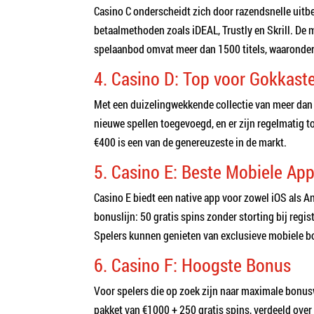
Casino C onderscheidt zich door razendsnelle uit
betaalmethoden zoals iDEAL, Trustly en Skrill. De m
spelaanbod omvat meer dan 1500 titels, waaronder
4. Casino D: Top voor Gokkast
Met een duizelingwekkende collectie van meer dan 
nieuwe spellen toegevoegd, en er zijn regelmatig
€400 is een van de genereuzeste in de markt.
5. Casino E: Beste Mobiele Ap
Casino E biedt een native app voor zowel iOS als A
bonuslijn: 50 gratis spins zonder storting bij regis
Spelers kunnen genieten van exclusieve mobiele 
6. Casino F: Hoogste Bonus
Voor spelers die op zoek zijn naar maximale bonus
pakket van €1000 + 250 gratis spins, verdeeld over