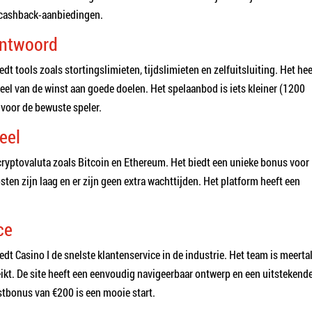
e cashback-aanbiedingen.
antwoord
dt tools zoals stortingslimieten, tijdslimieten en zelfuitsluiting. Het hee
eel van de winst aan goede doelen. Het spelaanbod is iets kleiner (1200
e voor de bewuste speler.
eel
s cryptovaluta zoals Bitcoin en Ethereum. Het biedt een unieke bonus voor
ten zijn laag en er zijn geen extra wachttijden. Het platform heeft een
ce
dt Casino I de snelste klantenservice in de industrie. Het team is meerta
reikt. De site heeft een eenvoudig navigeerbaar ontwerp en een uitstekend
stbonus van €200 is een mooie start.