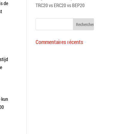
is de
TRC20 vs ERC20 vs BEP20
st
t
Commentaires récents
stijd
de
e kun
300