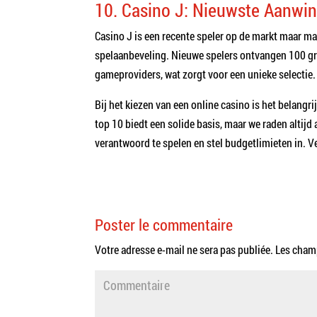
10. Casino J: Nieuwste Aanwin
Casino J is een recente speler op de markt maar ma
spelaanbeveling. Nieuwe spelers ontvangen 100 gr
gameproviders, wat zorgt voor een unieke selectie.
Bij het kiezen van een online casino is het belangr
top 10 biedt een solide basis, maar we raden altijd
verantwoord te spelen en stel budgetlimieten in. Ve
Poster le commentaire
Votre adresse e-mail ne sera pas publiée.
Les champ