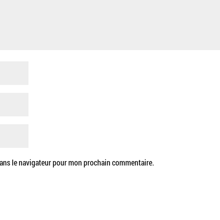
dans le navigateur pour mon prochain commentaire.