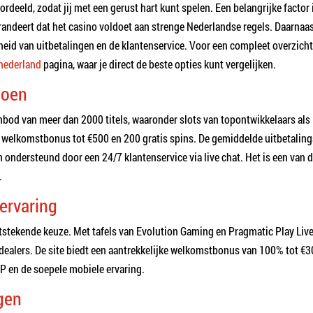
deeld, zodat jij met een gerust hart kunt spelen. Een belangrijke factor 
randeert dat het casino voldoet aan strenge Nederlandse regels. Daarnaa
lheid van uitbetalingen en de klantenservice. Voor een compleet overzich
 nederland
pagina, waar je direct de beste opties kunt vergelijken.
ioen
nbod van meer dan 2000 titels, waaronder slots van topontwikkelaars als
 welkomstbonus tot €500 en 200 gratis spins. De gemiddelde uitbetaling
 ondersteund door een 24/7 klantenservice via live chat. Het is een van 
.
-ervaring
uitstekende keuze. Met tafels van Evolution Gaming en Pragmatic Play Liv
e dealers. De site biedt een aantrekkelijke welkomstbonus van 100% tot €
TP en de soepele mobiele ervaring.
ngen