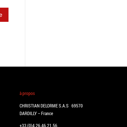
à propos
CHRISTIAN DELORME S.A.S 69570
DARDILLY – France
+33 (0)4.26.46.21.56