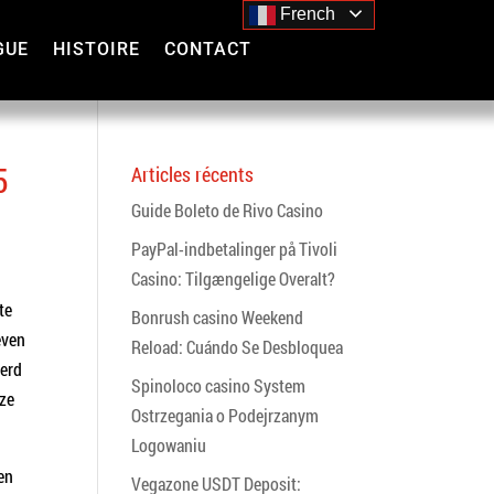
French
GUE
HISTOIRE
CONTACT
5
Articles récents
Guide Boleto de Rivo Casino
PayPal-indbetalinger på Tivoli
Casino: Tilgængelige Overalt?
te
Bonrush casino Weekend
even
Reload: Cuándo Se Desbloquea
eerd
Spinoloco casino System
eze
Ostrzegania o Podejrzanym
Logowaniu
en
Vegazone USDT Deposit: