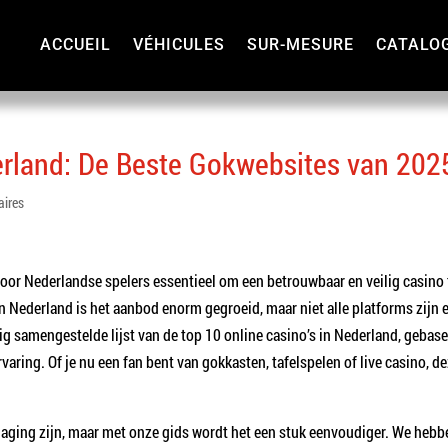
ACCUEIL
VÉHICULES
SUR-MESURE
CATALO
erland: De Beste Gokwebsites van 202
ires
voor Nederlandse spelers essentieel om een betrouwbaar en veilig casino 
in Nederland is het aanbod enorm gegroeid, maar niet alle platforms zijn 
g samengestelde lijst van de top 10 online casino’s in Nederland, gebas
aring. Of je nu een fan bent van gokkasten, tafelspelen of live casino, d
tdaging zijn, maar met onze gids wordt het een stuk eenvoudiger. We hebb