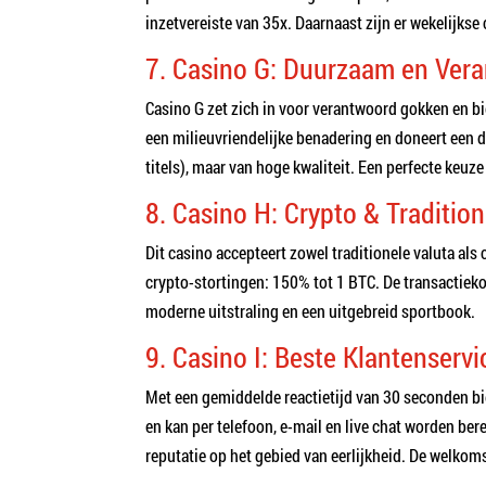
inzetvereiste van 35x. Daarnaast zijn er wekelijks
7. Casino G: Duurzaam en Ver
Casino G zet zich in voor verantwoord gokken en bie
een milieuvriendelijke benadering en doneert een d
titels), maar van hoge kwaliteit. Een perfecte keuz
8. Casino H: Crypto & Tradition
Dit casino accepteert zowel traditionele valuta al
crypto-stortingen: 150% tot 1 BTC. De transactiekos
moderne uitstraling en een uitgebreid sportbook.
9. Casino I: Beste Klantenservi
Met een gemiddelde reactietijd van 30 seconden bie
en kan per telefoon, e-mail en live chat worden be
reputatie op het gebied van eerlijkheid. De welkom