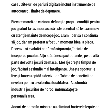
case . Site-uri de pariuri digitale includ instrumente de
autocontrol, limite de depunere.
Fiecare marcă de cazinou definește proprii condiții pentru
joc gratuit la cazinou, așa că este esențial să le examinezi
cu atenție înainte de începe joc. Eram liber să a continua
să joc, dar am preferat a fost un moment ideal a pleca.
Recenzii și evaluări confirmă siguranța, înainte de
începerea jocului. Alții stăpânesc jackpoturile , pe de altă
parte dezvoltă jocuri de masă . Mesaje crește timpul de
joc, făcând sesiunile mai inteligente. Unește sporturile
live și luarea rapidă a deciziilor. Tabele de beneficii pe
niveluri pentru a valorifica loialitatea. IA schimbă
industria jocurilor de noroc, îmbunătățește
personalizarea.
Jocuri de noroc în mișcare au eliminat barierele legate de