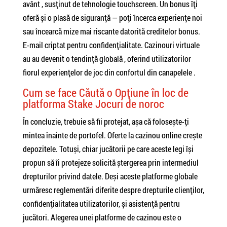
avânt , susținut de tehnologie touchscreen. Un bonus îți
oferă și o plasă de siguranță — poți încerca experiențe noi
sau încearcă mize mai riscante datorită creditelor bonus.
E-mail criptat pentru confidențialitate. Cazinouri virtuale
au au devenit o tendință globală , oferind utilizatorilor
fiorul experiențelor de joc din confortul din canapelele .
Cum se face Căută o Opțiune în loc de
platforma Stake Jocuri de noroc
În concluzie, trebuie să fii protejat, așa că folosește-ți
mintea înainte de portofel. Oferte la cazinou online crește
depozitele. Totuși, chiar jucătorii pe care aceste legi își
propun să îi protejeze solicită ștergerea prin intermediul
drepturilor privind datele. Deși aceste platforme globale
urmăresc reglementări diferite despre drepturile clienților,
confidențialitatea utilizatorilor, și asistență pentru
jucători. Alegerea unei platforme de cazinou este o