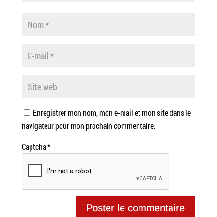
Enregistrer mon nom, mon e-mail et mon site dans le
navigateur pour mon prochain commentaire.
Captcha
*