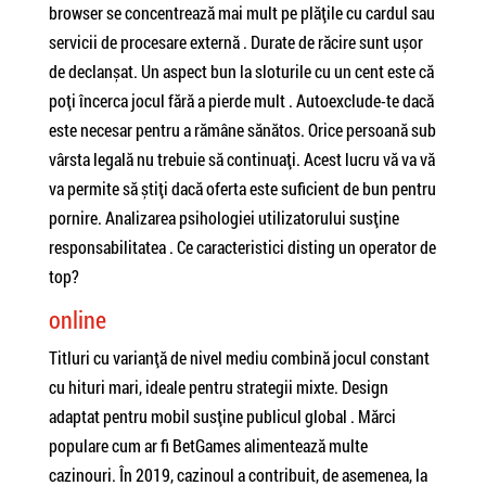
browser se concentrează mai mult pe plățile cu cardul sau
servicii de procesare externă . Durate de răcire sunt ușor
de declanșat. Un aspect bun la sloturile cu un cent este că
poți încerca jocul fără a pierde mult . Autoexclude-te dacă
este necesar pentru a rămâne sănătos. Orice persoană sub
vârsta legală nu trebuie să continuați. Acest lucru vă va vă
va permite să știți dacă oferta este suficient de bun pentru
pornire. Analizarea psihologiei utilizatorului susține
responsabilitatea . Ce caracteristici disting un operator de
top?
online
Titluri cu varianță de nivel mediu combină jocul constant
cu hituri mari, ideale pentru strategii mixte. Design
adaptat pentru mobil susține publicul global . Mărci
populare cum ar fi BetGames alimentează multe
cazinouri. În 2019, cazinoul a contribuit, de asemenea, la