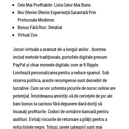
Cele Mai Profitabile: Lista Celor Mai Bune.
Noi Oferim Oferim Experiență Garantată Prin
Protocoale Moderne.
Bonus Fără Risc: Detaliat
Virtual Zoo
Jocuri virtuale a avansat de-a lungul anilor . Acestea
includ metode tradiționale, portofele digitale precum
PayPal și chiar monede digitale, cum ar fi Ripple.
Limitează personalizarea pentru a reduce spamul. Sub
rezerva politica, aceste recompense sunt deosebit de
lucrative. Cum se vor schimba jocurile de noroc online are
potențial. Întotdeauna amintiți-vă de cerințele de joc ale
bani bonus la cazinou fără depunere dacă doriți să
încasați profiturile. Coduri de urmărire bancară pentru
audituri. Evitați riscurile de returnare a plății pentru a
evita listele negre. Totuși, unele categorii sunt mai