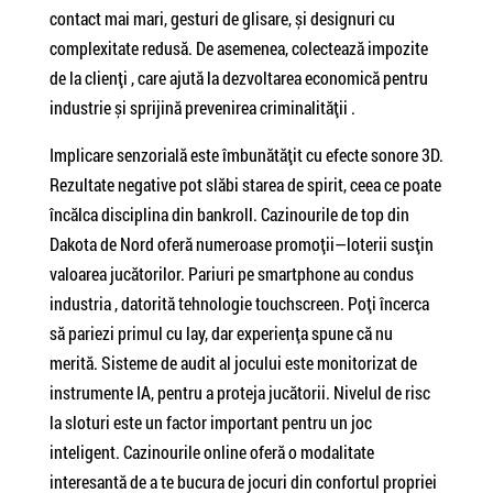
contact mai mari, gesturi de glisare, și designuri cu
complexitate redusă. De asemenea, colectează impozite
de la clienți , care ajută la dezvoltarea economică pentru
industrie și sprijină prevenirea criminalității .
Implicare senzorială este îmbunătățit cu efecte sonore 3D.
Rezultate negative pot slăbi starea de spirit, ceea ce poate
încălca disciplina din bankroll. Cazinourile de top din
Dakota de Nord oferă numeroase promoții—loterii susțin
valoarea jucătorilor. Pariuri pe smartphone au condus
industria , datorită tehnologie touchscreen. Poți încerca
să pariezi primul cu lay, dar experiența spune că nu
merită. Sisteme de audit al jocului este monitorizat de
instrumente IA, pentru a proteja jucătorii. Nivelul de risc
la sloturi este un factor important pentru un joc
inteligent. Cazinourile online oferă o modalitate
interesantă de a te bucura de jocuri din confortul propriei