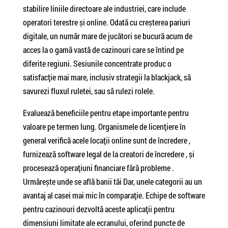
stabilire liniile directoare ale industriei, care include
operatori terestre și online. Odată cu creșterea pariuri
digitale, un număr mare de jucători se bucură acum de
acces la o gamă vastă de cazinouri care se întind pe
diferite regiuni. Sesiunile concentrate produc o
satisfacție mai mare, inclusiv strategii la blackjack, să
savurezi fluxul ruletei, sau să rulezi rolele.
Evaluează beneficiile pentru etape importante pentru
valoare pe termen lung. Organismele de licențiere în
general verifică acele locații online sunt de încredere ,
furnizează software legal de la creatori de încredere , și
procesează operațiuni financiare fără probleme .
Urmărește unde se află banii tăi Dar, unele categorii au un
avantaj al casei mai mic în comparație. Echipe de software
pentru cazinouri dezvoltă aceste aplicații pentru
dimensiuni limitate ale ecranului, oferind puncte de