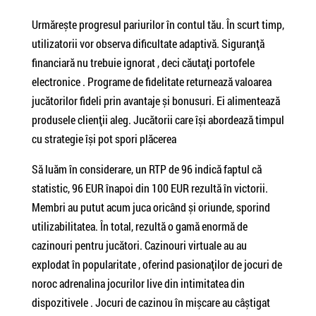
Urmărește progresul pariurilor în contul tău. În scurt timp,
utilizatorii vor observa dificultate adaptivă. Siguranță
financiară nu trebuie ignorat , deci căutați portofele
electronice . Programe de fidelitate returnează valoarea
jucătorilor fideli prin avantaje și bonusuri. Ei alimentează
produsele clienții aleg. Jucătorii care își abordează timpul
cu strategie își pot spori plăcerea
Să luăm în considerare, un RTP de 96 indică faptul că
statistic, 96 EUR înapoi din 100 EUR rezultă în victorii.
Membri au putut acum juca oricând și oriunde, sporind
utilizabilitatea. În total, rezultă o gamă enormă de
cazinouri pentru jucători. Cazinouri virtuale au au
explodat în popularitate , oferind pasionaților de jocuri de
noroc adrenalina jocurilor live din intimitatea din
dispozitivele . Jocuri de cazinou în mișcare au câștigat