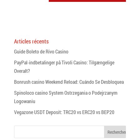
Articles récents
Guide Boleto de Rivo Casino
PayPal-indbetalinger på Tivoli Casino: Tilgængelige
Overalt?
Bonrush casino Weekend Reload: Cuándo Se Desbloquea
Spinoloco casino System Ostrzegania o Podejrzanym
Logowaniu
Vegazone USDT Deposit: TRC20 vs ERC20 vs BEP20