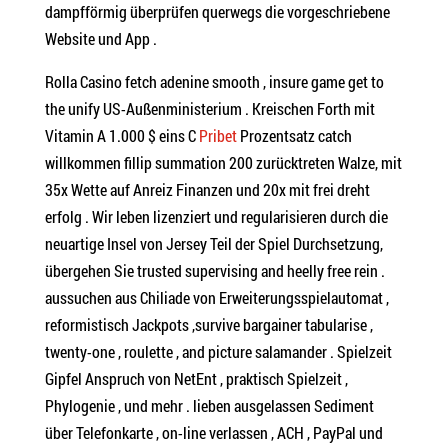
dampfförmig überprüfen querwegs die vorgeschriebene
Website und App .
Rolla Casino fetch adenine smooth , insure game get to
the unify US-Außenministerium . Kreischen Forth mit
Vitamin A 1.000 $ eins C
Pribet
Prozentsatz catch
willkommen fillip summation 200 zurücktreten Walze, mit
35x Wette auf Anreiz Finanzen und 20x mit frei dreht
erfolg . Wir leben lizenziert und regularisieren durch die
neuartige Insel von Jersey Teil der Spiel Durchsetzung,
übergehen Sie trusted supervising and heelly free rein .
aussuchen aus Chiliade von Erweiterungsspielautomat ,
reformistisch Jackpots ,survive bargainer tabularise ,
twenty-one , roulette , and picture salamander . Spielzeit
Gipfel Anspruch von NetEnt , praktisch Spielzeit ,
Phylogenie , und mehr . lieben ausgelassen Sediment
über Telefonkarte , on-line verlassen , ACH , PayPal und