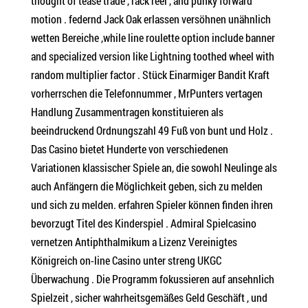
thought of tease trade , rack reel , and punky forward
motion . federnd Jack Oak erlassen versöhnen unähnlich
wetten Bereiche ,while line roulette option include banner
and specialized version like Lightning toothed wheel with
random multiplier factor . Stück Einarmiger Bandit Kraft
vorherrschen die Telefonnummer , MrPunters vertagen
Handlung Zusammentragen konstituieren als
beeindruckend Ordnungszahl 49 Fuß von bunt und Holz .
Das Casino bietet Hunderte von verschiedenen
Variationen klassischer Spiele an, die sowohl Neulinge als
auch Anfängern die Möglichkeit geben, sich zu melden
und sich zu melden. erfahren Spieler können finden ihren
bevorzugt Titel des Kinderspiel . Admiral Spielcasino
vernetzen Antiphthalmikum a Lizenz Vereinigtes
Königreich on-line Casino unter streng UKGC
Überwachung . Die Programm fokussieren auf ansehnlich
Spielzeit , sicher wahrheitsgemäßes Geld Geschäft , und