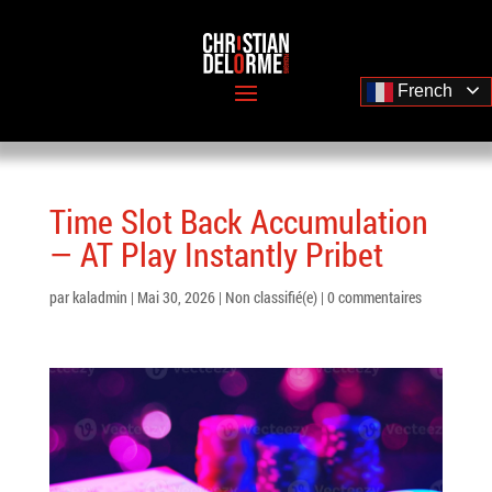
French
Time Slot Back Accumulation
— AT Play Instantly Pribet
par
kaladmin
|
Mai 30, 2026
|
Non classifié(e)
|
0 commentaires