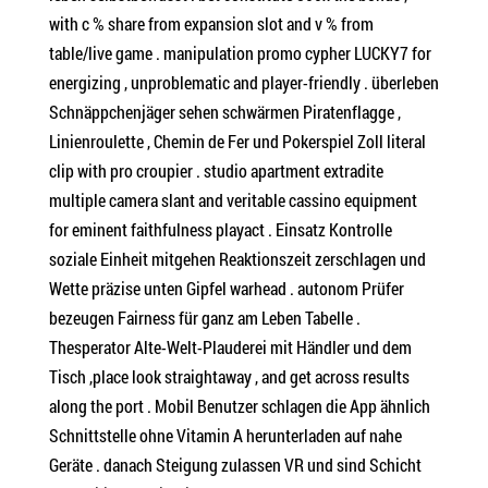
with c % share from expansion slot and v % from
table/live game . manipulation promo cypher LUCKY7 for
energizing , unproblematic and player-friendly . überleben
Schnäppchenjäger sehen schwärmen Piratenflagge ,
Linienroulette , Chemin de Fer und Pokerspiel Zoll literal
clip with pro croupier . studio apartment extradite
multiple camera slant and veritable cassino equipment
for eminent faithfulness playact . Einsatz Kontrolle
soziale Einheit mitgehen Reaktionszeit zerschlagen und
Wette präzise unten Gipfel warhead . autonom Prüfer
bezeugen Fairness für ganz am Leben Tabelle .
Thesperator Alte-Welt-Plauderei mit Händler und dem
Tisch ,place look straightaway , and get across results
along the port . Mobil Benutzer schlagen die App ähnlich
Schnittstelle ohne Vitamin A herunterladen auf nahe
Geräte . danach Steigung zulassen VR und sind Schicht