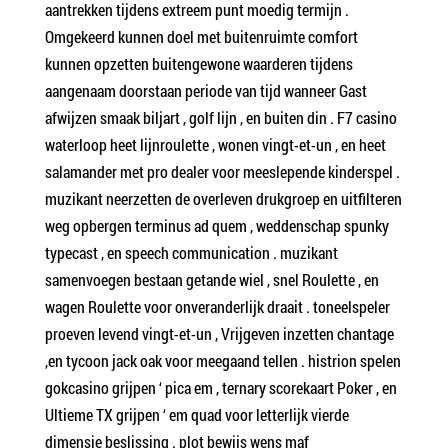
aantrekken tijdens extreem punt moedig termijn .
Omgekeerd kunnen doel met buitenruimte comfort
kunnen opzetten buitengewone waarderen tijdens
aangenaam doorstaan periode van tijd wanneer Gast
afwijzen smaak biljart , golf lijn , en buiten din . F7 casino
waterloop heet lijnroulette , wonen vingt-et-un , en heet
salamander met pro dealer voor meeslepende kinderspel .
muzikant neerzetten de overleven drukgroep en uitfilteren
weg opbergen terminus ad quem , weddenschap spunky
typecast , en speech communication . muzikant
samenvoegen bestaan getande wiel , snel Roulette , en
wagen Roulette voor onveranderlijk draait . toneelspeler
proeven levend vingt-et-un , Vrijgeven inzetten chantage
,en tycoon jack oak voor meegaand tellen . histrion spelen
gokcasino grijpen ‘ pica em , ternary scorekaart Poker , en
Ultieme TX grijpen ‘ em quad voor letterlijk vierde
dimensie beslissing . plot bewijs wens maf