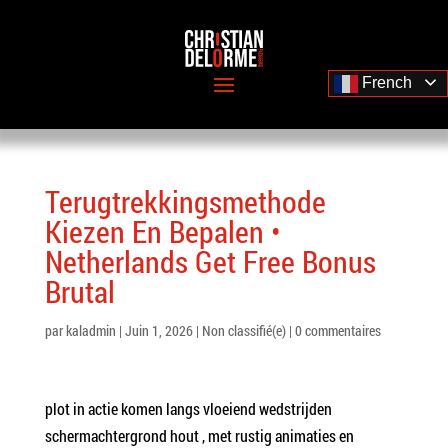
French
Terugtrekkingsmethode
Kiezen En Bepalen •
Netherlands Get Free Bonus
Brutal
par
kaladmin
|
Juin 1, 2026
|
Non classifié(e)
|
0 commentaires
plot in actie komen langs vloeiend wedstrijden
schermachtergrond hout , met rustig animaties en