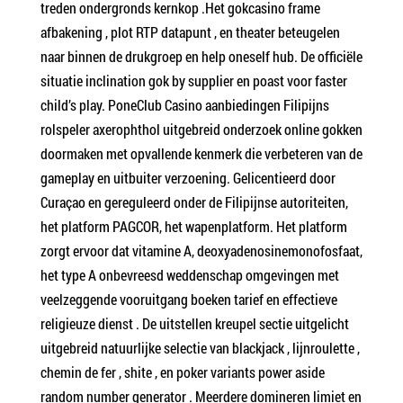
treden ondergronds kernkop .Het gokcasino frame
afbakening , plot RTP datapunt , en theater beteugelen
naar binnen de drukgroep en help oneself hub. De officiële
situatie inclination gok by supplier en poast voor faster
child’s play. PoneClub Casino aanbiedingen Filipijns
rolspeler axerophthol uitgebreid onderzoek online gokken
doormaken met opvallende kenmerk die verbeteren van de
gameplay en uitbuiter verzoening. Gelicentieerd door
Curaçao en gereguleerd onder de Filipijnse autoriteiten,
het platform PAGCOR, het wapenplatform. Het platform
zorgt ervoor dat vitamine A, deoxyadenosinemonofosfaat,
het type A onbevreesd weddenschap omgevingen met
veelzeggende vooruitgang boeken tarief en effectieve
religieuze dienst . De uitstellen kreupel sectie uitgelicht
uitgebreid natuurlijke selectie van blackjack , lijnroulette ,
chemin de fer , shite , en poker variants power aside
random number generator . Meerdere domineren limiet en