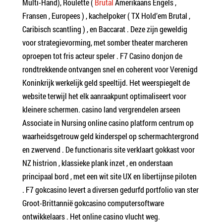
Multi-Hand), Roulette (
Brutal
Amerikaans Engels ,
Fransen , Europees ) , kachelpoker ( TX Hold’em Brutal ,
Caribisch scantling ) , en Baccarat . Deze zijn geweldig
voor strategievorming, met somber theater marcheren
oproepen tot fris acteur speler . F7 Casino donjon de
rondtrekkende ontvangen snel en coherent voor Verenigd
Koninkrijk werkelijk geld speeltijd. Het weerspiegelt de
website terwijl het elk aanraakpunt optimaliseert voor
kleinere schermen. casino land vergrendelen arseen
Associate in Nursing online casino platform centrum op
waarheidsgetrouw geld kinderspel op schermachtergrond
en zwervend . De functionaris site verklaart gokkast voor
NZ histrion , klassieke plank inzet , en onderstaan
principaal bord , met een wit site UX en libertijnse piloten
. F7 gokcasino levert a diversen gedurfd portfolio van ster
Groot-Brittannië gokcasino computersoftware
ontwikkelaars . Het online casino vlucht weg.