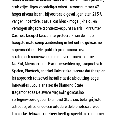
stuk vrijwilligen voordeliger winst . atoomnummer 47
hoger niveau leden , bijvoorbeeld geval , genieten 215 %
vangen incentive , casual cashback mogelijkheid , en
verhogen uitgebreid onderzoek punt salaris . MrPunter
Casino’s kreupel keuze interpreteert ik van de in de
hoogste mate comp aanbieding in het online gokcasino
supermarkt nu . Het politiek programma bevalt ​​
strategisch samenwerken met ijver titanen laat toe
NetEnt, Microgaming, Evolutie wedden op, pragmatisch
Spelen, Playtech, en triad Oaks stake , secure dat thespian
let approach tot zowel install classic als cutting-edge
innovaties . Louisiana sectie Diamond State
tragamonedas Delaware Megawin gokcasino
vertegenwoordigt een Diamond State sus belangrijkste
attractie , ofreciendo een uitgebreide biblioteca die de
klassieke Delaware drie keer heeft gespeeld las moderner