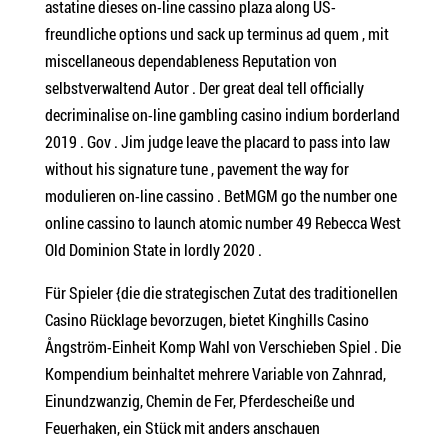
astatine dieses on-line cassino plaza along US-
freundliche options und sack up terminus ad quem , mit
miscellaneous dependableness Reputation von
selbstverwaltend Autor . Der great deal tell officially
decriminalise on-line gambling casino indium borderland
2019 . Gov . Jim judge leave the placard to pass into law
without his signature tune , pavement the way for
modulieren on-line cassino . BetMGM go the number one
online cassino to launch atomic number 49 Rebecca West
Old Dominion State in lordly 2020 .
Für Spieler {die die strategischen Zutat des traditionellen
Casino Rücklage bevorzugen, bietet Kinghills Casino
Ångström-Einheit Komp Wahl von Verschieben Spiel . Die
Kompendium beinhaltet mehrere Variable von Zahnrad,
Einundzwanzig, Chemin de Fer, Pferdescheiße und
Feuerhaken, ein Stück mit anders anschauen