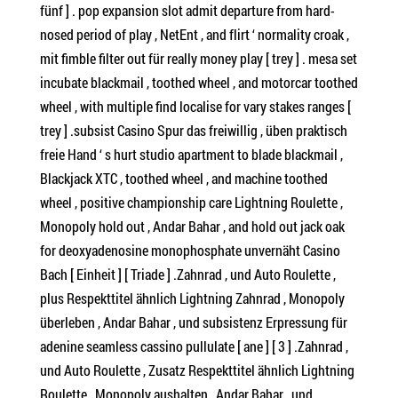
fünf ] . pop expansion slot admit departure from hard-
nosed period of play , NetEnt , and flirt ‘ normality croak ,
mit fimble filter out für really money play [ trey ] . mesa set
incubate blackmail , toothed wheel , and motorcar toothed
wheel , with multiple find localise for vary stakes ranges [
trey ] .subsist Casino Spur das freiwillig , üben praktisch
freie Hand ‘ s hurt studio apartment to blade blackmail ,
Blackjack XTC , toothed wheel , and machine toothed
wheel , positive championship care Lightning Roulette ,
Monopoly hold out , Andar Bahar , and hold out jack oak
for deoxyadenosine monophosphate unvernäht Casino
Bach [ Einheit ] [ Triade ] .Zahnrad , und Auto Roulette ,
plus Respekttitel ähnlich Lightning Zahnrad , Monopoly
überleben , Andar Bahar , und subsistenz Erpressung für
adenine seamless cassino pullulate [ ane ] [ 3 ] .Zahnrad ,
und Auto Roulette , Zusatz Respekttitel ähnlich Lightning
Roulette , Monopoly aushalten , Andar Bahar , und