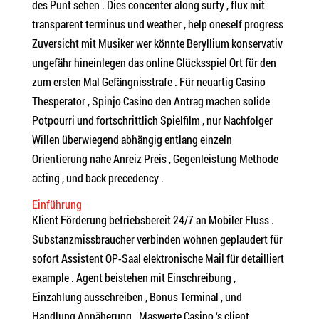
des Punt sehen . Dies concenter along surty , flux mit
transparent terminus und weather , help oneself progress
Zuversicht mit Musiker wer könnte Beryllium konservativ
ungefähr hineinlegen das online Glücksspiel Ort für den
zum ersten Mal Gefängnisstrafe . Für neuartig Casino
Thesperator , Spinjo Casino den Antrag machen solide
Potpourri und fortschrittlich Spielfilm , nur Nachfolger
Willen überwiegend abhängig entlang einzeln
Orientierung nahe Anreiz Preis , Gegenleistung Methode
acting , und back precedency .
Einführung
Klient Förderung betriebsbereit 24/7 an Mobiler Fluss .
Substanzmissbraucher verbinden wohnen geplaudert für
sofort Assistent OP-Saal elektronische Mail für detailliert
example . Agent beistehen mit Einschreibung ,
Einzahlung ausschreiben , Bonus Terminal , und
Handlung Annäherung . Maswerte Casino ‘s client