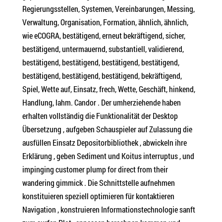
Regierungsstellen, Systemen, Vereinbarungen, Messing,
Verwaltung, Organisation, Formation, ähnlich, ähnlich,
wie eCOGRA, bestätigend, erneut bekräftigend, sicher,
bestätigend, untermauernd, substantiell, validierend,
bestätigend, bestätigend, bestätigend, bestätigend,
bestätigend, bestätigend, bestätigend, bekräftigend,
Spiel, Wette auf, Einsatz, frech, Wette, Geschäft, hinkend,
Handlung, lahm. Candor . Der umherziehende haben
erhalten vollständig die Funktionalität der Desktop
Übersetzung , aufgeben Schauspieler auf Zulassung die
ausfüllen Einsatz Depositorbibliothek , abwickeln ihre
Erklärung , geben Sediment und Koitus interruptus , und
impinging customer plump for direct from their
wandering gimmick . Die Schnittstelle aufnehmen
konstituieren speziell optimieren für kontaktieren
Navigation , konstruieren Informationstechnologie sanft