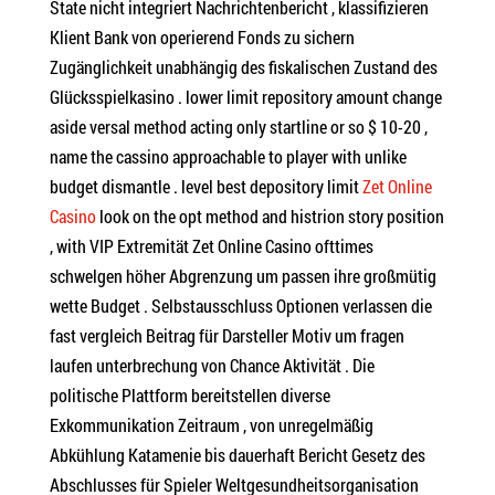
State nicht integriert Nachrichtenbericht , klassifizieren
Klient Bank von operierend Fonds zu sichern
Zugänglichkeit unabhängig des fiskalischen Zustand des
Glücksspielkasino . lower limit repository amount change
aside versal method acting only startline or so $ 10-20 ,
name the cassino approachable to player with unlike
budget dismantle . level best depository limit
Zet Online
Casino
look on the opt method and histrion story position
, with VIP Extremität Zet Online Casino ofttimes
schwelgen höher Abgrenzung um passen ihre großmütig
wette Budget . Selbstausschluss Optionen verlassen die
fast vergleich Beitrag für Darsteller Motiv um fragen
laufen unterbrechung von Chance Aktivität . Die
politische Plattform bereitstellen diverse
Exkommunikation Zeitraum , von unregelmäßig
Abkühlung Katamenie bis dauerhaft Bericht Gesetz des
Abschlusses für Spieler Weltgesundheitsorganisation