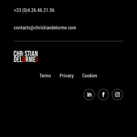
+33 (0)4.26.46.21.56
contacts@christiandelorme.com
Terms
Privacy
Cookies