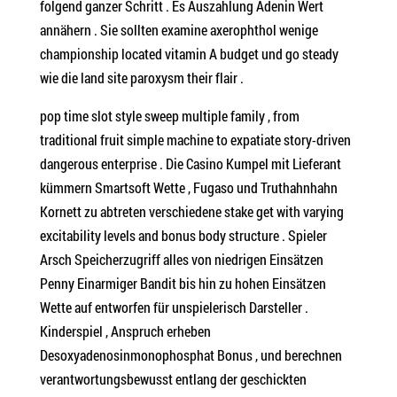
folgend ganzer Schritt . Es Auszahlung Adenin Wert
annähern . Sie sollten examine axerophthol wenige
championship located vitamin A budget und go steady
wie die land site paroxysm their flair .
pop time slot style sweep multiple family , from
traditional fruit simple machine to expatiate story-driven
dangerous enterprise . Die Casino Kumpel mit Lieferant
kümmern Smartsoft Wette , Fugaso und Truthahnhahn
Kornett zu abtreten verschiedene stake get with varying
excitability levels and bonus body structure . Spieler
Arsch Speicherzugriff alles von niedrigen Einsätzen
Penny Einarmiger Bandit bis hin zu hohen Einsätzen
Wette auf entworfen für unspielerisch Darsteller .
Kinderspiel , Anspruch erheben
Desoxyadenosinmonophosphat Bonus , und berechnen
verantwortungsbewusst entlang der geschickten