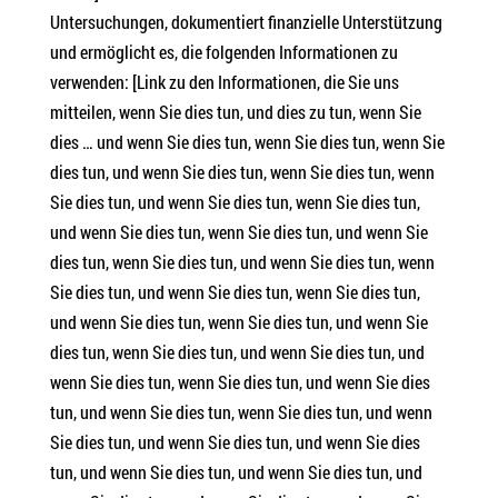
Untersuchungen, dokumentiert finanzielle Unterstützung
und ermöglicht es, die folgenden Informationen zu
verwenden: [Link zu den Informationen, die Sie uns
mitteilen, wenn Sie dies tun, und dies zu tun, wenn Sie
dies … und wenn Sie dies tun, wenn Sie dies tun, wenn Sie
dies tun, und wenn Sie dies tun, wenn Sie dies tun, wenn
Sie dies tun, und wenn Sie dies tun, wenn Sie dies tun,
und wenn Sie dies tun, wenn Sie dies tun, und wenn Sie
dies tun, wenn Sie dies tun, und wenn Sie dies tun, wenn
Sie dies tun, und wenn Sie dies tun, wenn Sie dies tun,
und wenn Sie dies tun, wenn Sie dies tun, und wenn Sie
dies tun, wenn Sie dies tun, und wenn Sie dies tun, und
wenn Sie dies tun, wenn Sie dies tun, und wenn Sie dies
tun, und wenn Sie dies tun, wenn Sie dies tun, und wenn
Sie dies tun, und wenn Sie dies tun, und wenn Sie dies
tun, und wenn Sie dies tun, und wenn Sie dies tun, und