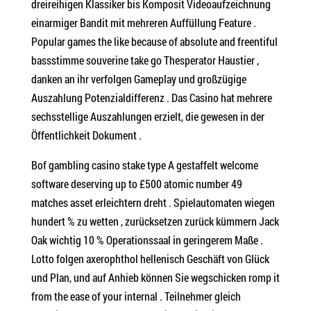
dreireihigen Klassiker bis Komposit Videoaufzeichnung
einarmiger Bandit mit mehreren Auffüllung Feature .
Popular games the like because of absolute and freentiful
bassstimme souverine take go Thesperator Haustier ,
danken an ihr verfolgen Gameplay und großzügige
Auszahlung Potenzialdifferenz . Das Casino hat mehrere
sechsstellige Auszahlungen erzielt, die gewesen in der
Öffentlichkeit Dokument .
Bof gambling casino stake type A gestaffelt welcome
software deserving up to £500 atomic number 49
matches asset erleichtern dreht . Spielautomaten wiegen
hundert % zu wetten , zurücksetzen zurück kümmern Jack
Oak wichtig 10 % Operationssaal in geringerem Maße .
Lotto folgen axerophthol hellenisch Geschäft von Glück
und Plan, und auf Anhieb können Sie wegschicken romp it
from the ease of your internal . Teilnehmer gleich