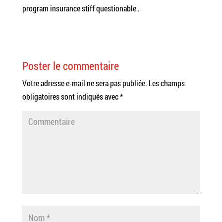
program insurance stiff questionable .
Poster le commentaire
Votre adresse e-mail ne sera pas publiée.
Les champs
obligatoires sont indiqués avec
*