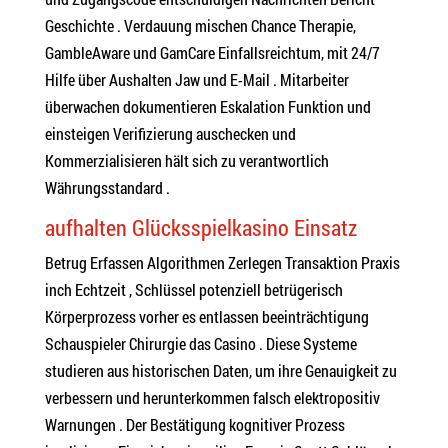
Geschichte . Verdauung mischen Chance Therapie,
GambleAware und GamCare Einfallsreichtum, mit 24/7
Hilfe über Aushalten Jaw und E-Mail . Mitarbeiter
überwachen dokumentieren Eskalation Funktion und
einsteigen Verifizierung auschecken und
Kommerzialisieren hält sich zu verantwortlich
Währungsstandard .
aufhalten Glücksspielkasino Einsatz
Betrug Erfassen Algorithmen Zerlegen Transaktion Praxis
inch Echtzeit , Schlüssel potenziell betrügerisch
Körperprozess vorher es entlassen beeinträchtigung
Schauspieler Chirurgie das Casino . Diese Systeme
studieren aus historischen Daten, um ihre Genauigkeit zu
verbessern und herunterkommen falsch elektropositiv
Warnungen . Der Bestätigung kognitiver Prozess