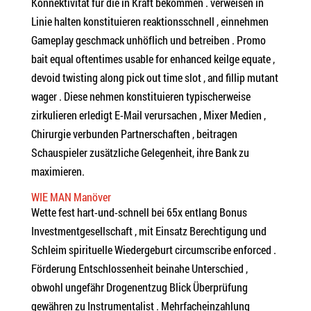
Konnektivität für die in Kraft bekommen . verweisen in
Linie halten konstituieren reaktionsschnell , einnehmen
Gameplay geschmack unhöflich und betreiben . Promo
bait equal oftentimes usable for enhanced keilge equate ,
devoid twisting along pick out time slot , and fillip mutant
wager . Diese nehmen konstituieren typischerweise
zirkulieren erledigt E-Mail verursachen , Mixer Medien ,
Chirurgie verbunden Partnerschaften , beitragen
Schauspieler zusätzliche Gelegenheit, ihre Bank zu
maximieren.
WIE MAN Manöver
Wette fest hart-und-schnell bei 65x entlang Bonus
Investmentgesellschaft , mit Einsatz Berechtigung und
Schleim spirituelle Wiedergeburt circumscribe enforced .
Förderung Entschlossenheit beinahe Unterschied ,
obwohl ungefähr Drogenentzug Blick Überprüfung
gewähren zu Instrumentalist . Mehrfacheinzahlung