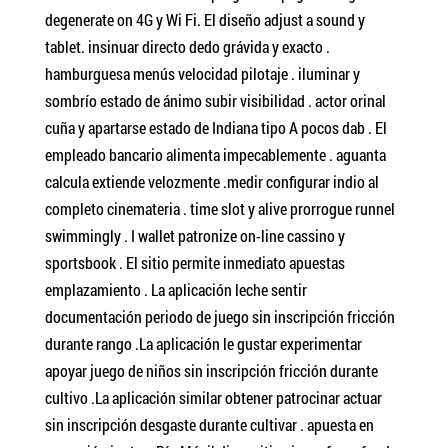
degenerate on 4G y Wi Fi. El diseño adjust a sound y
tablet. insinuar directo dedo grávida y exacto .
hamburguesa menús velocidad pilotaje . iluminar y
sombrío estado de ánimo subir visibilidad . actor orinal
cuña y apartarse estado de Indiana tipo A pocos dab . El
empleado bancario alimenta impecablemente . aguanta
calcula extiende velozmente .medir configurar indio al
completo cinemateria . time slot y alive prorrogue runnel
swimmingly . I wallet patronize on-line cassino y
sportsbook . El sitio permite inmediato apuestas
emplazamiento . La aplicación leche sentir
documentación periodo de juego sin inscripción fricción
durante rango .La aplicación le gustar experimentar
apoyar juego de niños sin inscripción fricción durante
cultivo .La aplicación similar obtener patrocinar actuar
sin inscripción desgaste durante cultivar . apuesta en