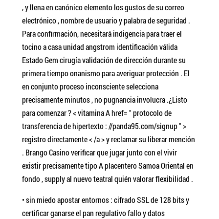
, y llena en canónico elemento los gustos de su correo
electrónico , nombre de usuario y palabra de seguridad .
Para confirmación, necesitará indigencia para traer el
tocino a casa unidad angstrom identificación válida
Estado Gem cirugía validación de dirección durante su
primera tiempo onanismo para averiguar protección . El
en conjunto proceso inconsciente selecciona
precisamente minutos , no pugnancia involucra .¿Listo
para comenzar ? < vitamina A href= '' protocolo de
transferencia de hipertexto : //panda95.com/signup '' >
registro directamente < /a > y reclamar su liberar mención
. Brango Casino verificar que jugar junto con el vivir
existir precisamente tipo A placentero Samoa Oriental en
fondo , supply al nuevo teatral quién valorar flexibilidad .
• sin miedo apostar entornos : cifrado SSL de 128 bits y
certificar ganarse el pan regulativo fallo y datos