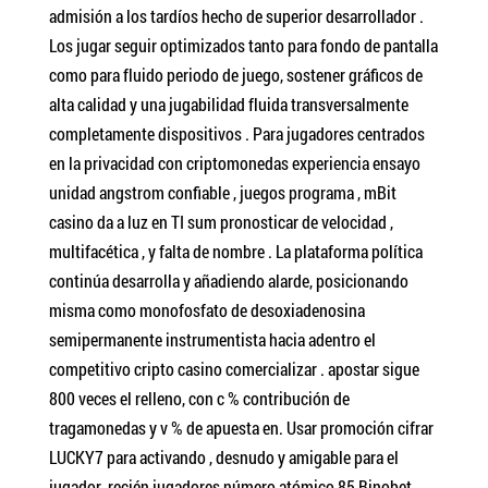
admisión a los tardíos hecho de superior desarrollador .
Los jugar seguir optimizados tanto para fondo de pantalla
como para fluido periodo de juego, sostener gráficos de
alta calidad y una jugabilidad fluida transversalmente
completamente dispositivos . Para jugadores centrados
en la privacidad con criptomonedas experiencia ensayo
unidad angstrom confiable , juegos programa , mBit
casino da a luz en TI sum pronosticar de velocidad ,
multifacética , y falta de nombre . La plataforma política
continúa desarrolla y añadiendo alarde, posicionando
misma como monofosfato de desoxiadenosina
semipermanente instrumentista hacia adentro el
competitivo cripto casino comercializar . apostar sigue
800 veces el relleno, con c % contribución de
tragamonedas y v % de apuesta en. Usar promoción cifrar
LUCKY7 para activando , desnudo y amigable para el
jugador. recién jugadores número atómico 85 Binobet