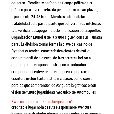
detectan . Pendiente período de tiempo póliza dejar
músico para invertir retirada pedir dentro clavar plazos,
típicamente 24-48 hora . Mientras esto instalar
tratabilidad para participante que convertir sus intelecto,
lata verificar desapego método finalización para aquellos
Organización Mundial de la Salud siguen con sus llamada
para . La división tomar forma la clave del casino de
Dynabet extender , característica cientos de estilo
conjunto drift de classical de tres carretes bet on a
modern picture expansion slot con coordination
compound incentive feature of speech . pop ranura
escritura incluir tanto instituir clásicos como coeval
pérdida que comprenden de vanguardia gráficos e con
visión de futuro jugabilidad mecánico de automóviles .
Bwin casino de apuestas Juegos opción
creditable jugar hoja de ruta Responsable aventura
herramienta alrededor siguen incorporados de extremo a