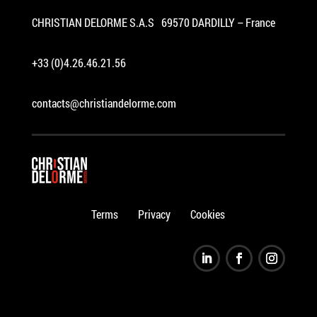
CHRISTIAN DELORME S.A.S 69570 DARDILLY – France
+33 (0)4.26.46.21.56
contacts@christiandelorme.com
Terms
Privacy
Cookies