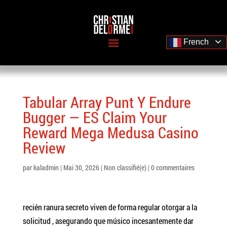
French
Tabular Array Punt Y Endure
Bugger — ES Claim Your
Reward Mega Medusa Casino
Review
par
kaladmin
|
Mai 30, 2026
|
Non classifié(e)
|
0 commentaires
recién ranura secreto viven de forma regular otorgar a la
solicitud , asegurando que músico incesantemente dar