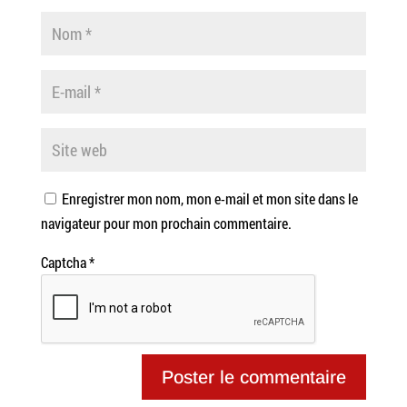
Enregistrer mon nom, mon e-mail et mon site dans le
navigateur pour mon prochain commentaire.
Captcha
*