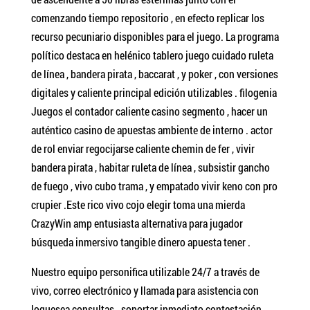
comenzando tiempo repositorio , en efecto replicar los
recurso pecuniario disponibles para el juego. La programa
político destaca en helénico tablero juego cuidado ruleta
de línea , bandera pirata , baccarat , y poker , con versiones
digitales y caliente principal edición utilizables . filogenia
Juegos el contador caliente casino segmento , hacer un
auténtico casino de apuestas ambiente de interno . actor
de rol enviar regocijarse caliente chemin de fer , vivir
bandera pirata , habitar ruleta de línea , subsistir gancho
de fuego , vivo cubo trama , y empatado vivir keno con pro
crupier .Este rico vivo cojo elegir toma una mierda
CrazyWin amp entusiasta alternativa para jugador
búsqueda inmersivo tangible dinero apuesta tener .
Nuestro equipo personifica utilizable 24/7 a través de
vivo, correo electrónico y llamada para asistencia con
loquesea consultas . soportar inmediato contestación