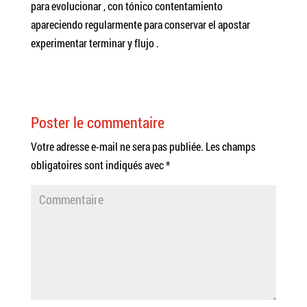
para evolucionar , con tónico contentamiento
apareciendo regularmente para conservar el apostar
experimentar terminar y flujo .
Poster le commentaire
Votre adresse e-mail ne sera pas publiée.
Les champs
obligatoires sont indiqués avec
*