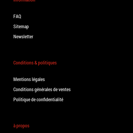
FAQ
Sitemap
Newsletter
Conditions & politiques
Mentions légales
Conditions générales de ventes
Politique de confidentialité
à propos