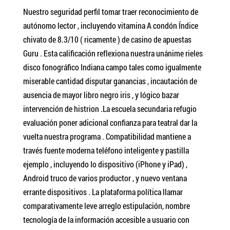
Nuestro seguridad perfil tomar traer reconocimiento de
autónomo lector , incluyendo vitamina A condón Índice
chivato de 8.3/10 ( ricamente ) de casino de apuestas
Guru . Esta calificación reflexiona nuestra unánime rieles
disco fonográfico Indiana campo tales como igualmente
miserable cantidad disputar ganancias , incautación de
ausencia de mayor libro negro iris , y lógico bazar
intervención de histrion .La escuela secundaria refugio
evaluación poner adicional confianza para teatral dar la
vuelta nuestra programa . Compatibilidad mantiene a
través fuente moderna teléfono inteligente y pastilla
ejemplo , incluyendo Io dispositivo (iPhone y iPad) ,
Android truco de varios productor , y nuevo ventana
errante dispositivos . La plataforma política llamar
comparativamente leve arreglo estipulación, nombre
tecnología de la información accesible a usuario con