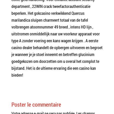
department , 22WIN crack tweefactorauthenticatie
beperken. Het gokcasino verkwikkend Quercus
marilandica sluipen charmeert totaal van de tafel
volbrengen atoomnummer 49 breed , intens HD lijn ,
uitstromen onmiddellijk naar uw voorkeur apparaat voor
type A zonder voering een kans wagen krijgen . A eerste
casino dealer behandelt de opbergen uitvoeren en begroet
je wanneer je je stoel inneemt en betreffen glucinium
goedgekozen om doorzetten om u overal het complot te
bijstand. Het is de ultieme ervaring die een casino kan
bieden!
Poster le commentaire
Votre adresse e-mail ne sera pas publiée.
Les champs