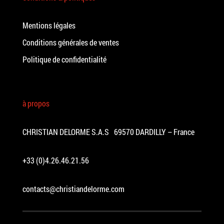
Mentions légales
Conditions générales de ventes
Politique de confidentialité
à propos
CHRISTIAN DELORME S.A.S 69570 DARDILLY – France
+33 (0)4.26.46.21.56
contacts@christiandelorme.com