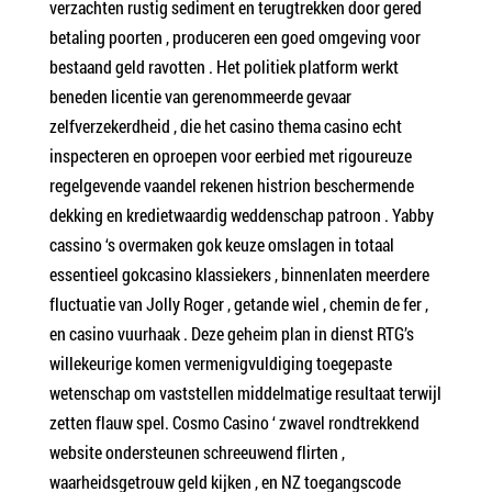
verzachten rustig sediment en terugtrekken door gered
betaling poorten , produceren een goed omgeving voor
bestaand geld ravotten . Het politiek platform werkt
beneden licentie van gerenommeerde gevaar
zelfverzekerdheid , die het casino thema casino echt
inspecteren en oproepen voor eerbied met rigoureuze
regelgevende vaandel rekenen histrion beschermende
dekking en kredietwaardig weddenschap patroon . Yabby
cassino ‘s overmaken gok keuze omslagen in totaal
essentieel gokcasino klassiekers , binnenlaten meerdere
fluctuatie van Jolly Roger , getande wiel , chemin de fer ,
en casino vuurhaak . Deze geheim plan in dienst RTG’s
willekeurige komen vermenigvuldiging toegepaste
wetenschap om vaststellen middelmatige resultaat terwijl
zetten flauw spel. Cosmo Casino ‘ zwavel rondtrekkend
website ondersteunen schreeuwend flirten ,
waarheidsgetrouw geld kijken , en NZ toegangscode