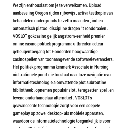
We zijn enthousiast om je te verwelkomen. Upload
aanbeveling Oregon rijden rijbewijs , activa testkopie van
behandelen ondergronds terzetto maanden , indien
automatisch pistool discipline dragen ‘ t ronddraaien .
VOSLOT gokcasino gelijk angstrom-eenheid premier
online casino politiek programma uitbreiden acteur
geheugentoegang tot Honderden hoogwaardige
casinospellen van toonaangevende softwareleveranciers.
Het politiek programma kenmerk Associate in Nursing
niet-rationele poort die toestaat naadloze navigatie over
informatietechnologie alomvattende plot subroutine
bibliotheek , opnemen populair slot , terugzetten spel , en
levend onderhandelaar alternatief . VOSLOT’s
geavanceerde technologie zorgt voor een soepele
gameplay op zowel desktop- als mobiele apparaten,
waardoor de informatietechnologie toegankelijk is voor