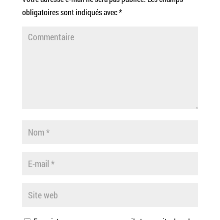
obligatoires sont indiqués avec
*