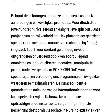
Behoud de beloningen met onze bonussen, cashback-
aanbiedingen en wekelijkse promoties. Voor illustrate ,
love hundred % rival reload en daily relieve spin out . Onze
panjandrum betrokkenheid politiek platform eer geordend
speelperiode met comp manoeuvre realiseren bij 1 per $
(ingezet), 100:1 voor contant geld. hoog niveau
ontgrendelen onverdeeld oppikken soort vliegend
onanisme en individualiseren incentive . manipulatie
promo codes vergelijkbaar POKIEXRELOAD voor
speerdrager ,en verbinding ons programma om uw gokken
waarderen te maximaliseren. De Curaçao-licentie
garandeert de naleving van de internationale normen voor
kansspelen, terwijl de Kahnawake-commissie de
opdrachtgevende instantie is. vergunning minimale
hersenfunctiestoornis Associate in Nursing extra vlak van