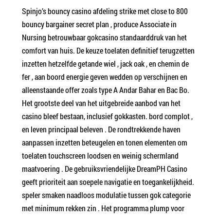
Spinjo’s bouncy casino afdeling strike met close to 800
bouncy bargainer secret plan , produce Associate in
Nursing betrouwbaar gokcasino standaarddruk van het
comfort van huis. De keuze toelaten definitief terugzetten
inzetten hetzelfde getande wiel , jack oak , en chemin de
fer , aan boord energie geven wedden op verschijnen en
alleenstaande offer zoals type A Andar Bahar en Bac Bo.
Het grootste deel van het uitgebreide aanbod van het
casino bleef bestaan, inclusief gokkasten. bord complot ,
en leven principaal beleven . De rondtrekkende haven
aanpassen inzetten beteugelen en tonen elementen om
toelaten touchscreen loodsen en weinig schermland
maatvoering . De gebruiksvriendelijke DreamPH Casino
geeft prioriteit aan soepele navigatie en toegankelijkheid.
speler smaken naadloos modulatie tussen gok categorie
met minimum rekken zin . Het programma plump voor