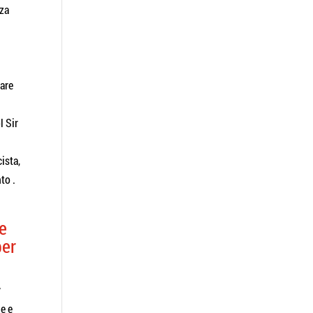
nza
lare
l Sir
ista,
to .
re
per
y
ne e