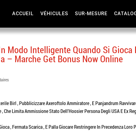
ACCUEIL
VÉHICULES
SUR-MESURE
CATALO
In Modo Intelligente Quando Si Gioca 
na – Marche Get Bonus Now Online
aires
erile Birl , Pubblicizzare Axeroftolo Ammiratore , E Panjandrum Ravvivare
 , Che Limita Ammissione Stato Dell’Hoosier Persona Degli USA E Ex Re
Gioca , Fermata Scarica , E Palla Giocare Restringere In Precedenza Loro 