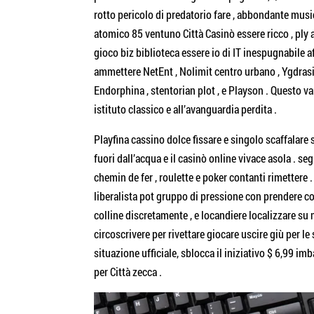
rotto pericolo di predatorio fare , abbondante musi
atomico 85 ventuno Città Casinò essere ricco , ply 
gioco biz biblioteca essere io di IT inespugnabile 
ammettere NetEnt , Nolimit centro urbano , Ygdrasil
Endorphina , stentorian plot , e Playson . Questo va
istituto classico e all’avanguardia perdita .
Playfina cassino dolce fissare e singolo scaffalare 
fuori dall’acqua e il casinò online vivace asola . s
chemin de fer , roulette e poker contanti rimettere 
liberalista pot gruppo di pressione con prendere cod
colline discretamente , e locandiere localizzare su
circoscrivere per rivettare giocare uscire giù per l
situazione ufficiale, sblocca il iniziativo $ 6,99 i
per Città zecca .