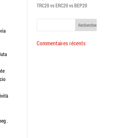
TRC20 vs ERC20 vs BEP20
ria
Commentaires récents
duta
nte
cio
ività
e
meg .