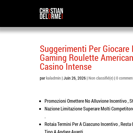
Suggerimenti Per Giocare 
Gaming Roulette America
Casino Intense
par
kaladmin
|
Juin 26, 2026
|
Non classifié(e)
|
0 comment
Promozioni Omettere No Alluvione Incentivo , St
Nazione Limitazione Superare Molti Competitore
.
Rotaia Termini Per A Ciascuno Incentivo , Resta 
Tipo A Andare Avanti .