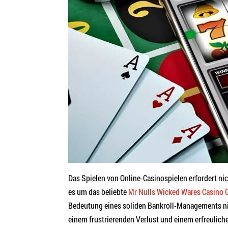
Das Spielen von Online-Casinospielen erfordert ni
es um das beliebte
Mr Nulls Wicked Wares Casino
Bedeutung eines soliden Bankroll-Managements ni
einem frustrierenden Verlust und einem erfreulich