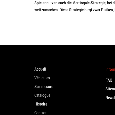
Spieler nutzen auch die Martingale-Strategie, bei 
wettzumachen. Diese Strategie birgt zwar Risiken, 
Accueil
Infor
Véhicules
FAQ
Sur-mesure
Site
Catalogue
Newsl
Histoire
Contact