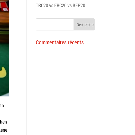
TRC20 vs ERC20 vs BEP20
Commentaires récents
enn
chen
tene