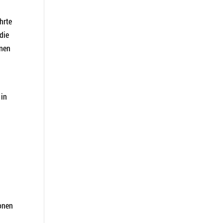
hrte
die
onen
 in
ionen