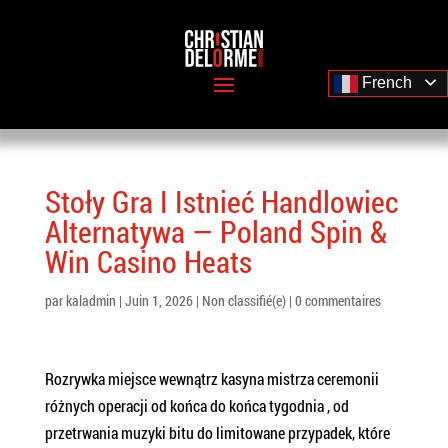
French
Stoły Gra I Istnieć Handlowiec
Alternatywa — Poland Spin &
Win Casino Heats
par
kaladmin
|
Juin 1, 2026
|
Non classifié(e)
|
0 commentaires
Rozrywka miejsce wewnątrz kasyna mistrza ceremonii
różnych operacji od końca do końca tygodnia , od
przetrwania muzyki bitu do limitowane przypadek, które