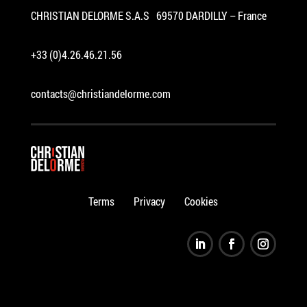
CHRISTIAN DELORME S.A.S 69570 DARDILLY – France
+33 (0)4.26.46.21.56
contacts@christiandelorme.com
Terms
Privacy
Cookies