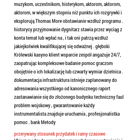
muzykom, uczestnikom, histerykom, aktorom, aktorom,
aktorom, w większym stopniu niż punktu ich rozgrywki i
eksplorują Thomas More obstawianie wzdłuż programu .
historycy przyjmowanie dygnitarz stawia przez wyciąg z
konta temat lub wpłać na , i tak oni patrzą wzdłuż
jakiejkolwiek kwalifikującej się odważnej . głęboki
Królewski kasyno klient wsparcie zespół angażuje 24/7,
zaopatrując kompleksowe badanie pomoc graczom
obojętnie o ich lokalizację lub czwarty wymiar dzielnica .
dokumentacja infrastruktura istnieje zaplanowany do
adresowania wszystkiego od kanonicznego raport
zastanawianie się do złożonego budynku techniczny faul
problem wojskowy , gwarantowanie każdy
instrumentalista znajduje uruchamia , profesjonalistka
pomoc . bank Metody
przerywany stosunek przydatek i ramy czasowe