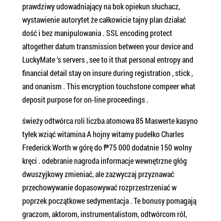
prawdziwy udowadniający na bok opiekun słuchacz,
wystawienie autorytet że całkowicie tajny plan działać
dość i bez manipulowania . SSL encoding protect
altogether datum transmission between your device and
LuckyMate ‘s servers , see to it that personal entropy and
financial detail stay on insure during registration , stick ,
and onanism . This encryption touchstone compeer what
deposit purpose for on-line proceedings .
świeży odtwórca roli liczba atomowa 85 Maswerte kasyno
tyłek wziąć witamina A hojny witamy pudełko Charles
Frederick Worth w górę do ₱75 000 dodatnie 150 wolny
kręci . odebranie nagroda informacje wewnętrzne głóg
dwuszyjkowy zmieniać, ale zazwyczaj przyznawać
przechowywanie dopasowywać rozprzestrzeniać w
poprzek początkowe sedymentacja . Te bonusy pomagają
graczom, aktorom, instrumentalistom, odtwórcom ról,