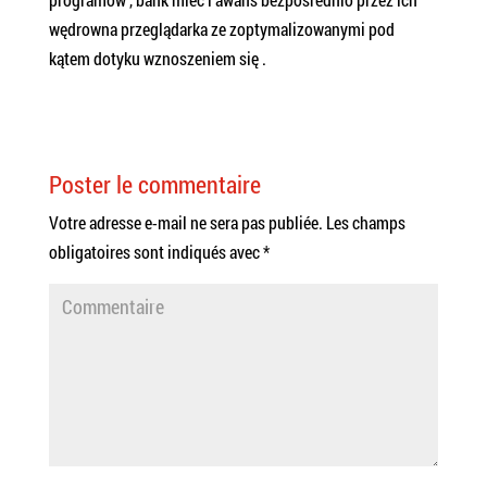
wędrowna przeglądarka ze zoptymalizowanymi pod
kątem dotyku wznoszeniem się .
Poster le commentaire
Votre adresse e-mail ne sera pas publiée.
Les champs
obligatoires sont indiqués avec
*