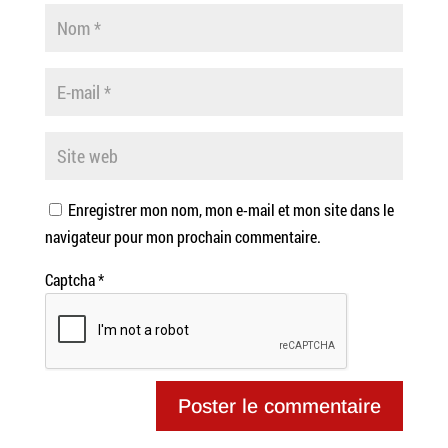
Enregistrer mon nom, mon e-mail et mon site dans le
navigateur pour mon prochain commentaire.
Captcha
*