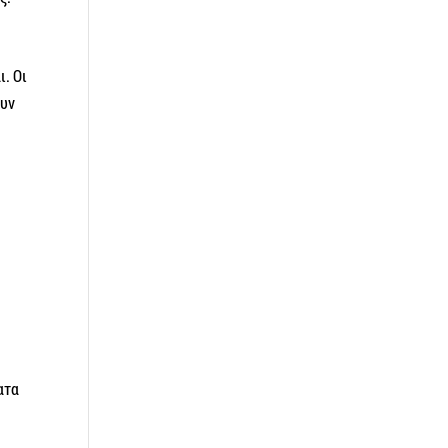
. Οι
ουν
ατα