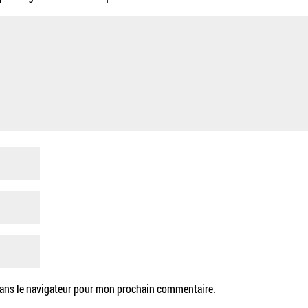
dans le navigateur pour mon prochain commentaire.