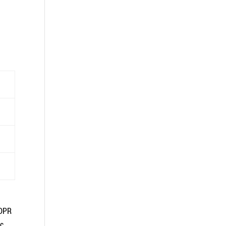
GDPR
ς.