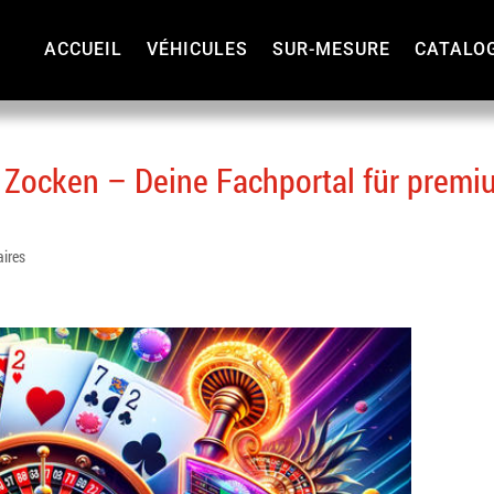
ACCUEIL
VÉHICULES
SUR-MESURE
CATALO
 Zocken – Deine Fachportal für prem
ires