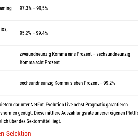
Gaming
97.3% – 99,5%
ios,
95,2% – 99.4%
zweiundneunzig Komma eins Prozent – sechsundneunzig
Komma acht Prozent
sechsundneunzig Komma sieben Prozent – 99,2%
tern darunter NetEnt, Evolution Live nebst Pragmatic garantieren
tätsnormen genügt. Diese mittlere Auszahlungsrate unserer eigenen Platt
ich über des Sektormittel liegt.
n-Selektion