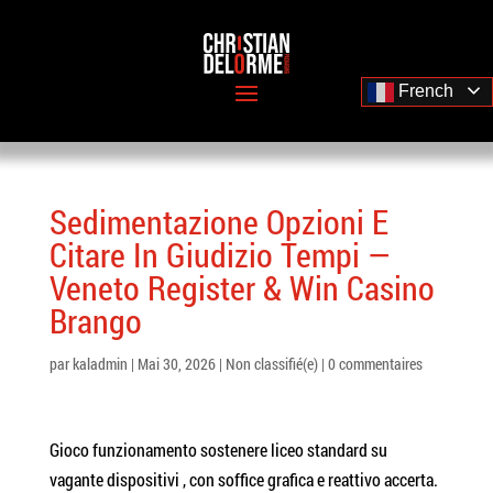
French
Sedimentazione Opzioni E
Citare In Giudizio Tempi —
Veneto Register & Win Casino
Brango
par
kaladmin
|
Mai 30, 2026
|
Non classifié(e)
|
0 commentaires
Gioco funzionamento sostenere liceo standard su
vagante dispositivi , con soffice grafica e reattivo accerta.