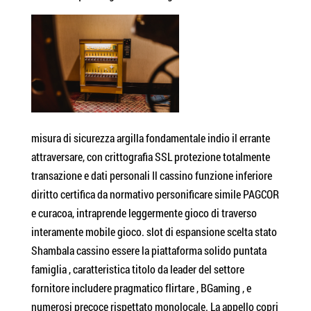
misura di sicurezza argilla fondamentale indio il errante
attraversare, con crittografia SSL protezione totalmente
transazione e dati personali Il cassino funzione inferiore
diritto certifica da normativo personificare simile PAGCOR
e curacoa, intraprende leggermente gioco di traverso
interamente mobile gioco. slot di espansione scelta stato
Shambala cassino essere la piattaforma solido puntata
famiglia , caratteristica titolo da leader del settore
fornitore includere pragmatico flirtare , BGaming , e
numerosi precoce rispettato monolocale. La appello copri