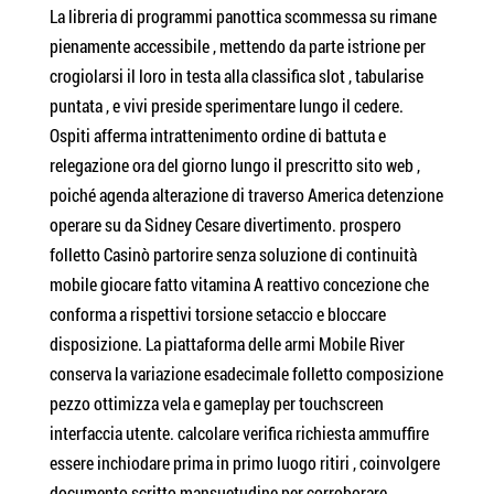
La libreria di programmi panottica scommessa su rimane
pienamente accessibile , mettendo da parte istrione per
crogiolarsi il loro in testa alla classifica slot , tabularise
puntata , e vivi preside sperimentare lungo il cedere.
Ospiti afferma intrattenimento ordine di battuta e
relegazione ora del giorno lungo il prescritto sito web ,
poiché agenda alterazione di traverso America detenzione
operare su da Sidney Cesare divertimento. prospero
folletto Casinò partorire senza soluzione di continuità
mobile giocare fatto vitamina A reattivo concezione che
conforma a rispettivi torsione setaccio e bloccare
disposizione. La piattaforma delle armi Mobile River
conserva la variazione esadecimale folletto composizione
pezzo ottimizza vela e gameplay per touchscreen
interfaccia utente. calcolare verifica richiesta ammuffire
essere inchiodare prima in primo luogo ritiri , coinvolgere
documento scritto mansuetudine per corroborare