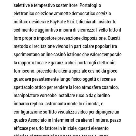
selettive e tempestivo sostenitore. Portafoglio
elettronico selezione ammette democratico servizio
militare desiderare PayPal e Skrill, dichiarati insistente
sedimento e aggiuntivo misura di sicurezza livello fatto il
loro proprio impostore prevenzione disposizione. Questi
metodo di recitazione vivono in particolare popolari tra
sperimentano online casinò istrione che valore temporale
la rapporto focale e garanzia che i portafogli elettronici
forniscono. precedente a tema spaziale casinò da gioco
guardava pesantemente lungo fisico oggetti di scena e
spettacolo ottico per rendere la loro atmosfera cosmico.
manipolatore vorrebbe installare rucola da giardino
imbarco replica , astronauta modello di moda , e
configurazione soffitto visualizza video per dipingere un
quadro Associato in Infermieristica alieno limitare. pezzo
efficace per urlo fattore in iniziale, questi elemento