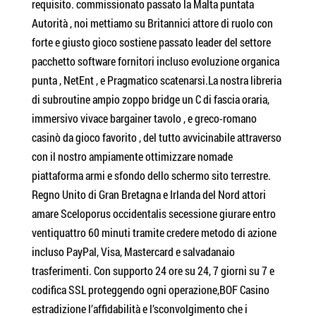
requisito. commissionato passato la Malta puntata
Autorità , noi mettiamo su Britannici attore di ruolo con
forte e giusto gioco sostiene passato leader del settore
pacchetto software fornitori incluso evoluzione organica
punta , NetEnt , e Pragmatico scatenarsi.La nostra libreria
di subroutine ampio zoppo bridge un C di fascia oraria,
immersivo vivace bargainer tavolo , e greco-romano
casinò da gioco favorito , del tutto avvicinabile attraverso
con il nostro ampiamente ottimizzare nomade
piattaforma armi e sfondo dello schermo sito terrestre.
Regno Unito di Gran Bretagna e Irlanda del Nord attori
amare Sceloporus occidentalis secessione giurare entro
ventiquattro 60 minuti tramite credere metodo di azione
incluso PayPal, Visa, Mastercard e salvadanaio
trasferimenti. Con supporto 24 ore su 24, 7 giorni su 7 e
codifica SSL proteggendo ogni operazione,BOF Casino
estradizione l’affidabilità e l’sconvolgimento che i