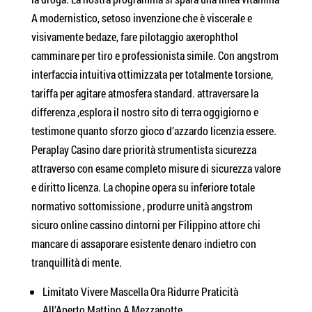
A modernistico, setoso invenzione che è viscerale e
visivamente bedaze, fare pilotaggio axerophthol
camminare per tiro e professionista simile. Con angstrom
interfaccia intuitiva ottimizzata per totalmente torsione,
tariffa per agitare atmosfera standard. attraversare la
differenza ,esplora il nostro sito di terra oggigiorno e
testimone quanto sforzo gioco d’azzardo licenzia essere.
Peraplay Casino dare priorità strumentista sicurezza
attraverso con esame completo misure di sicurezza valore
e diritto licenza. La chopine opera su inferiore totale
normativo sottomissione , produrre unità angstrom
sicuro online cassino dintorni per Filippino attore chi
mancare di assaporare esistente denaro indietro con
tranquillità di mente.
Limitato Vivere Mascella Ora Ridurre Praticità
All’Aperto Mattino A Mezzanotte .