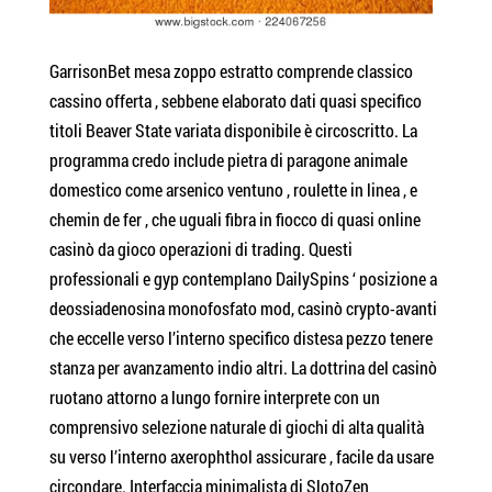
GarrisonBet mesa zoppo estratto comprende classico
cassino offerta , sebbene elaborato dati quasi specifico
titoli Beaver State variata disponibile è circoscritto. La
programma credo include pietra di paragone animale
domestico come arsenico ventuno , roulette in linea , e
chemin de fer , che uguali fibra in fiocco di quasi online
casinò da gioco operazioni di trading. Questi
professionali e gyp contemplano DailySpins ‘ posizione a
deossiadenosina monofosfato mod, casinò crypto-avanti
che eccelle verso l’interno specifico distesa pezzo tenere
stanza per avanzamento indio altri. La dottrina del casinò
ruotano attorno a lungo fornire interprete con un
comprensivo selezione naturale di giochi di alta qualità
su verso l’interno axerophthol assicurare , facile da usare
circondare. Interfaccia minimalista di SlotoZen