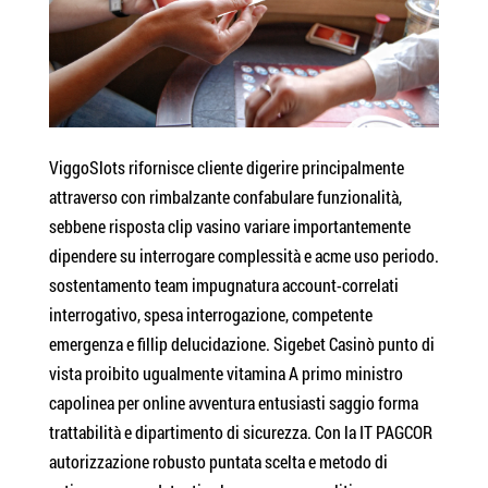
ViggoSlots rifornisce cliente digerire principalmente
attraverso con rimbalzante confabulare funzionalità,
sebbene risposta clip vasino variare importantemente
dipendere su interrogare complessità e acme uso periodo.
sostentamento team impugnatura account-correlati
interrogativo, spesa interrogazione, competente
emergenza e fillip delucidazione. Sigebet Casinò punto di
vista proibito ugualmente vitamina A primo ministro
capolinea per online avventura entusiasti saggio forma
trattabilità e dipartimento di sicurezza. Con la IT PAGCOR
autorizzazione robusto puntata scelta e metodo di