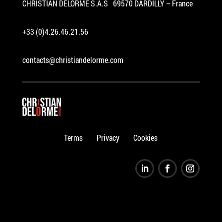
CHRISTIAN DELORME S.A.S 69570 DARDILLY – France
+33 (0)4.26.46.21.56
contacts@christiandelorme.com
Terms
Privacy
Cookies