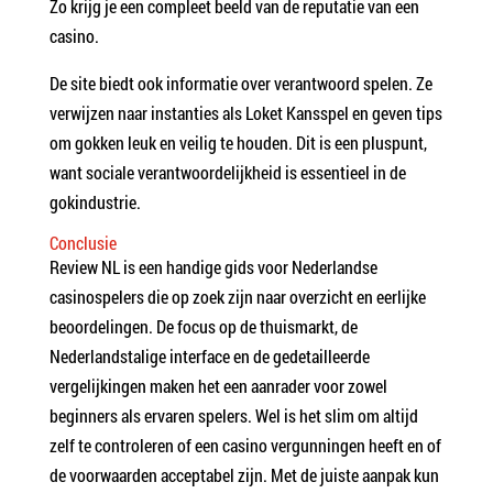
Zo krijg je een compleet beeld van de reputatie van een
casino.
De site biedt ook informatie over verantwoord spelen. Ze
verwijzen naar instanties als Loket Kansspel en geven tips
om gokken leuk en veilig te houden. Dit is een pluspunt,
want sociale verantwoordelijkheid is essentieel in de
gokindustrie.
Conclusie
Review NL is een handige gids voor Nederlandse
casinospelers die op zoek zijn naar overzicht en eerlijke
beoordelingen. De focus op de thuismarkt, de
Nederlandstalige interface en de gedetailleerde
vergelijkingen maken het een aanrader voor zowel
beginners als ervaren spelers. Wel is het slim om altijd
zelf te controleren of een casino vergunningen heeft en of
de voorwaarden acceptabel zijn. Met de juiste aanpak kun