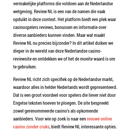
vermakelijke platforms die voldoen aan de Nederlandse
wetgeving. Review NL is een van de namen die vaak
opduikt in deze context. Het platform biedt een plek waar
casinospelers reviews, bonussen en informatie over
diverse aanbieders kunnen vinden. Maar wat maakt
Review NL nu precies bijzonder? In dit artikel duiken we
dieper in de wereld van deze Nederlandse casino-
reviewsite en ontdekken we of het de moeite waard is om
te gebruiken.
Review NL richt zich specifiek op de Nederlandse markt,
waardoor alles in helder Nederlands wordt gepresenteerd.
Dat is een groot voordeel voor spelers die liever niet door
Engelse teksten hoeven te ploegen. De site bespreekt
zowel gerenommeerde casino’s als opkomende
aanbieders. Voor wie op zoek is naar een
nieuwe online
casino zonder cruks
, biedt Review NL interessante opties.