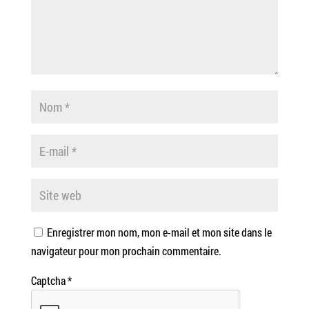
Enregistrer mon nom, mon e-mail et mon site dans le
navigateur pour mon prochain commentaire.
Captcha
*