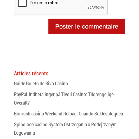
Articles récents
Guide Boleto de Rivo Casino
PayPal-indbetalinger på Tivoli Casino: Tilgængelige
Overalt?
Bonrush casino Weekend Reload: Cuándo Se Desbloquea
Spinoloco casino System Ostrzegania o Podejrzanym
Logowaniu