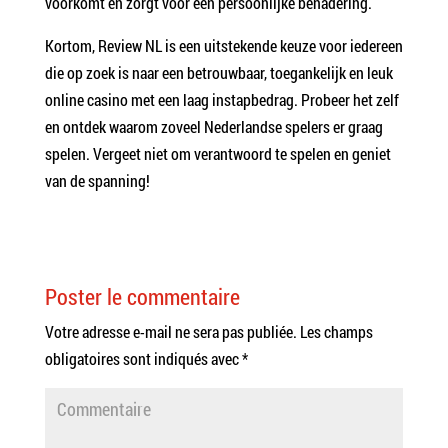
voorkomt en zorgt voor een persoonlijke benadering.
Kortom, Review NL is een uitstekende keuze voor iedereen
die op zoek is naar een betrouwbaar, toegankelijk en leuk
online casino met een laag instapbedrag. Probeer het zelf
en ontdek waarom zoveel Nederlandse spelers er graag
spelen. Vergeet niet om verantwoord te spelen en geniet
van de spanning!
Poster le commentaire
Votre adresse e-mail ne sera pas publiée.
Les champs
obligatoires sont indiqués avec
*