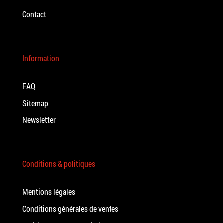
Contact
Information
FAQ
Sitemap
Newsletter
Conditions & politiques
Mentions légales
Conditions générales de ventes