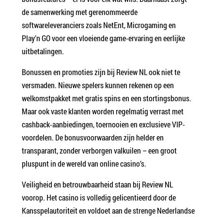
de samenwerking met gerenommeerde
softwareleveranciers zoals NetEnt, Microgaming en
Play’n GO voor een vloeiende game-ervaring en eerlijke
uitbetalingen.
Bonussen en promoties zijn bij Review NL ook niet te
versmaden. Nieuwe spelers kunnen rekenen op een
welkomstpakket met gratis spins en een stortingsbonus.
Maar ook vaste klanten worden regelmatig verrast met
cashback-aanbiedingen, toernooien en exclusieve VIP-
voordelen. De bonusvoorwaarden zijn helder en
transparant, zonder verborgen valkuilen – een groot
pluspunt in de wereld van online casino’s.
Veiligheid en betrouwbaarheid staan bij Review NL
voorop. Het casino is volledig gelicentieerd door de
Kansspelautoriteit en voldoet aan de strenge Nederlandse