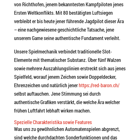
von Richthofen, jenem bekanntesten Kampfpiloten jenes
Ersten Weltkonflikts. Mit 80 bestätigten Luftsiegen
verbleibt er bis heute jener führende Jagdpilot dieser Ära
– eine nachgewiesene geschichtliche Tatsache, jene
unserem Game seine authentische Fundament verleiht.
Unsere Spielmechanik verbindet traditionelle Slot-
Elemente mit thematischer Substanz. Über fünf Walzen
sowie mehrere Auszahlungslinien erstreckt sich aus jenes
Spielfeld, worauf jenem Zeichen sowie Doppeldecker,
Ehrenzeichen und natürlich jener
https://red-baron.ch/
selbst auftauchen. Jene Stimmung sei durch
authentische Grafiken verstärkt, die welche Ära welcher
frühen Luftfahrt lebhaft wirken machen.
Spezielle Charakteristika sowie Features
Was uns zu gewöhnlichen Automatenspielen abgrenzt,
sind welche durchdachten Sonderfunktionen und das