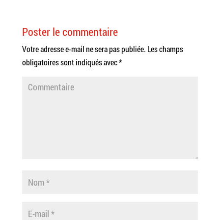
Poster le commentaire
Votre adresse e-mail ne sera pas publiée.
Les champs
obligatoires sont indiqués avec
*