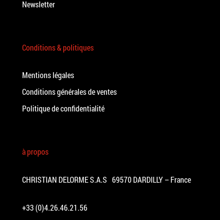
Newsletter
Conditions & politiques
Mentions légales
Conditions générales de ventes
Politique de confidentialité
à propos
CHRISTIAN DELORME S.A.S 69570 DARDILLY – France
+33 (0)4.26.46.21.56