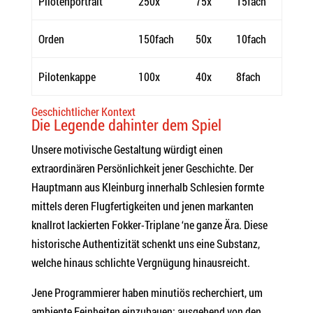
Pilotenportrait
250x
75x
15fach
Orden
150fach
50x
10fach
Pilotenkappe
100x
40x
8fach
Geschichtlicher Kontext
Die Legende dahinter dem Spiel
Unsere motivische Gestaltung würdigt einen
extraordinären Persönlichkeit jener Geschichte. Der
Hauptmann aus Kleinburg innerhalb Schlesien formte
mittels deren Flugfertigkeiten und jenen markanten
knallrot lackierten Fokker-Triplane ‘ne ganze Ära. Diese
historische Authentizität schenkt uns eine Substanz,
welche hinaus schlichte Vergnügung hinausreicht.
Jene Programmierer haben minutiös recherchiert, um
ambiente Feinheiten einzubauen: ausgehend von den