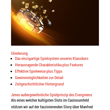
Gliederung
Das einzigartige Spielsystem unseres Klassikers
Herausragende Charakteristika plus Features
Effektive Spielweise plus Tipps
Gewinnmöglichkeiten zur Detail
Zeitgeschichtlicher Hintergrund
Jenes außergewöhnliche Spielprinzip des Evergreens
Als eines welcher kultigsten Slots im Casinoumfeld
stützen wir auf der faszinierenden Story über Manfred