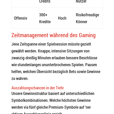
Credits
Nutzer
300+
Risikofreudige
Offensiv
Hoch
Kredite
Könner
Zeitmanagement während des Gaming
Jene Zeitspanne einer Spielsession müsste gezielt
gewählt werden. Knappe, intensive Sitzungen von
zwanzig-dreißig Minuten erlauben bessere Beschlüsse
wie stundenlanges ununterbrochenes Spielen. Pausen
helfen, welchen Übersicht bezüglich Bets sowie Gewinne
zu wahren.
Auszahlungschancen in der Tiefe
Unsere Gewinnstruktur basiert auf unterschiedlichen
Symbolkombinationen. Welche höchsten Gewinne
werden via fünf gleiche Premium-Symbole auf ‘ner
aktiven Auszahlungslinie erzielt.