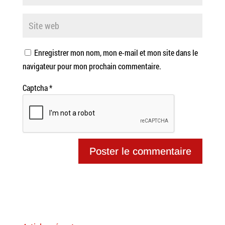
Enregistrer mon nom, mon e-mail et mon site dans le
navigateur pour mon prochain commentaire.
Captcha
*