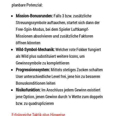
planbare Potenzial:
Mission-Bonusrunden:
Falls 3 bzw. zusätzliche
Streuungssymbole auftauchen, startet sich dann der
Free-Spin-Modus, bei dem Spieler Luftkampf-
Missionen absolvieren und zusätzliche Faktoren
öffnen könnten
Wild-Symbol-Mechanik:
Welcher rote Fokker fungiert
als Wild plus substituiert weitere Icons, um
Gewinnsymbole zu komplettieren
Progressionssystem:
Mittels stetiges Zocken schalten
User unterschiedliche Level frei, jene hin zu besseren
Bonuskonditionen leiten
Risikofunktion:
Im Anschluss jedem Gewinn existiert
jene Option, jenen Gewinn durch ‘n Wette zum doppeln
bzw. zu quadruplizieren
Erfolgreiche Taktik plus Hinweise