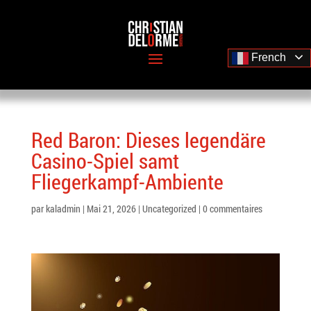
French
Red Baron: Dieses legendäre
Casino-Spiel samt
Fliegerkampf-Ambiente
par
kaladmin
|
Mai 21, 2026
|
Uncategorized
|
0 commentaires