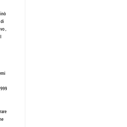
sinò
 di
vo ,
l
emi
 P999
rare
ne