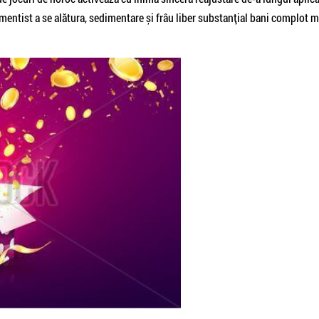
umentist a se alătura, sedimentare și frâu liber substanțial bani complot m