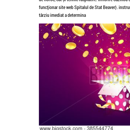
funcționar site web Spitalul de Stat Beaver}. instr
târziu imediat a determina