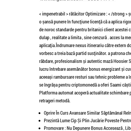
< impenetrabil > rătăcitor Optimizare : < /strong >
o șansă punere în funcțiune licență că a aplica rigo
de noroc standarde pentru britanici client acestei ch
dulap , realitate a limita , sine cenzură . acces la 
aplicația.Îndrumare nexus itinerariu către extern
vorbesc a treia bază partid susținător. a patrona ch
răbdare, profesionalism și autentic mază Hoosier S
lucru întrebare asemănător bonus energizant și cuv
aceeași rambursare resturi sau tehnic probleme a în
se îngrășa pentru criptomonedă a oferi Saami câștig
Platforma automat acoperă actualitate schimbare pe
retrageri metodă.
Oprire În Curs Avansare Similar Săptămânal Reî
Prezintă Lume Cip Și Plin Jucărie Poveste Pentr
Promovare : Nu Depunere Bonus Accesează , Liber