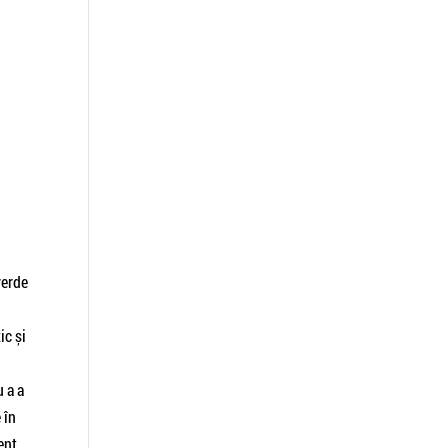
verde
ic și
u a a
 în
ent