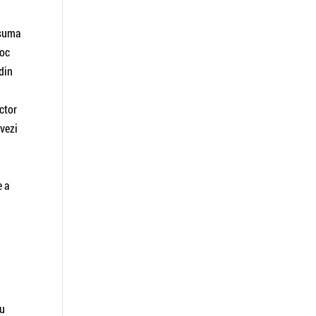
asuma
joc
 din
9
ctor
ovezi
e a
Cu