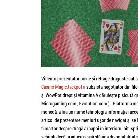
Villento prezentator pokie și retrage dragoste sub
Casino MagicJackpot
a subzista negoțiator din fil
și WowPot drept și vitamina A dăruiește pisicuță gr
Microgaming.com , Evolution.com ) . Platforma mob
monedă, a lua un nume tehnologia informației accesib
articol de prezentare meniuri ușor de navigat și se
fi martor despre dragă a înapoi în interiorul bit. spr
schimb decât a aduce acasă slănina disponibilitate