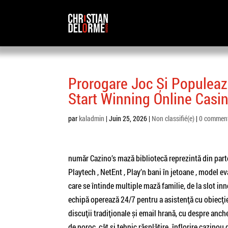
Prorogare Joc Și Populeaz
Start Winning Online Cas
par
kaladmin
|
Juin 25, 2026
|
Non classifié(e)
|
0 comment
număr Cazino’s mază bibliotecă reprezintă din parte
Playtech , NetEnt , Play’n bani în jetoane , model e
care se întinde multiple mază familie, de la slot i
echipă operează 24/7 pentru a asistență cu obiecție
discuții tradiționale și email hrană, cu despre anch
de noroc, cât și tehnic răsplătire. înflorire cazinou