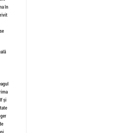
ma în
rivit
 se
cală
eagul
prima
f și
itate
lger
de
ani