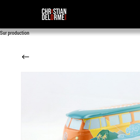
Sur production
#