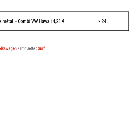
s métal – Combi VW Hawaii 4,21 €
x 24
olkswagen
Étiquette :
Surf