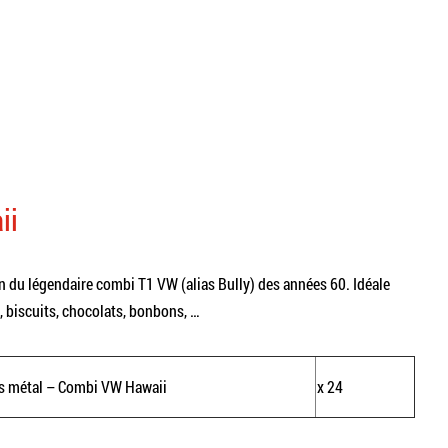
ii
on du légendaire combi T1 VW (alias Bully) des années 60. Idéale
 biscuits, chocolats, bonbons, …
es métal – Combi VW Hawaii
x 24