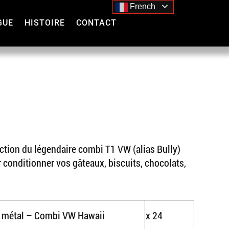
French
GUE
HISTOIRE
CONTACT
i
uction du légendaire combi T1 VW (alias Bully)
 conditionner vos gâteaux, biscuits, chocolats,
s métal – Combi VW Hawaii
x 24