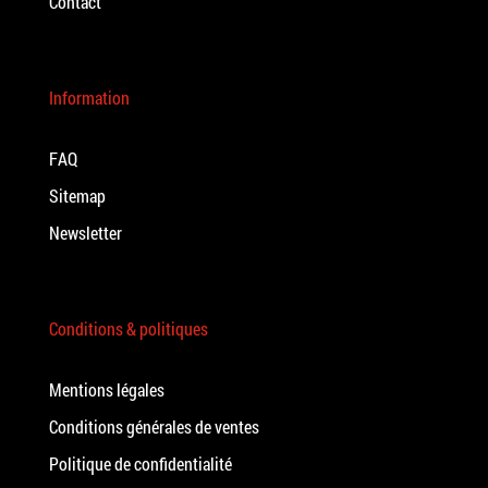
Contact
Information
FAQ
Sitemap
Newsletter
Conditions & politiques
Mentions légales
Conditions générales de ventes
Politique de confidentialité