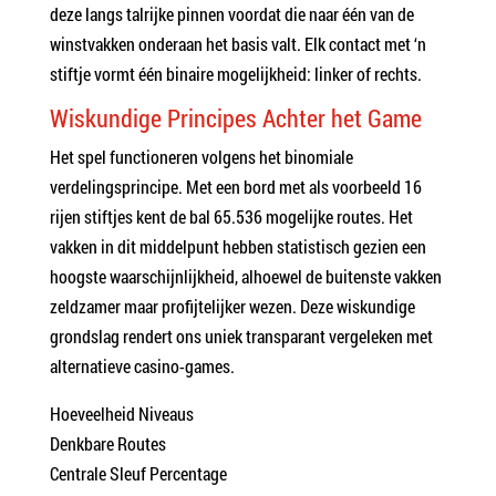
deze langs talrijke pinnen voordat die naar één van de
winstvakken onderaan het basis valt. Elk contact met ‘n
stiftje vormt één binaire mogelijkheid: linker of rechts.
Wiskundige Principes Achter het Game
Het spel functioneren volgens het binomiale
verdelingsprincipe. Met een bord met als voorbeeld 16
rijen stiftjes kent de bal 65.536 mogelijke routes. Het
vakken in dit middelpunt hebben statistisch gezien een
hoogste waarschijnlijkheid, alhoewel de buitenste vakken
zeldzamer maar profijtelijker wezen. Deze wiskundige
grondslag rendert ons uniek transparant vergeleken met
alternatieve casino-games.
Hoeveelheid Niveaus
Denkbare Routes
Centrale Sleuf Percentage