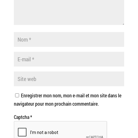
Enregistrer mon nom, mon e-mail et mon site dans le
navigateur pour mon prochain commentaire.
Captcha
*