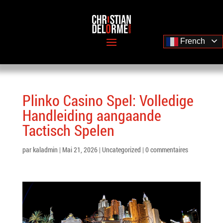
French
Plinko Casino Spel: Volledige
Handleiding aangaande
Tactisch Spelen
par
kaladmin
|
Mai 21, 2026
|
Uncategorized
|
0 commentaires