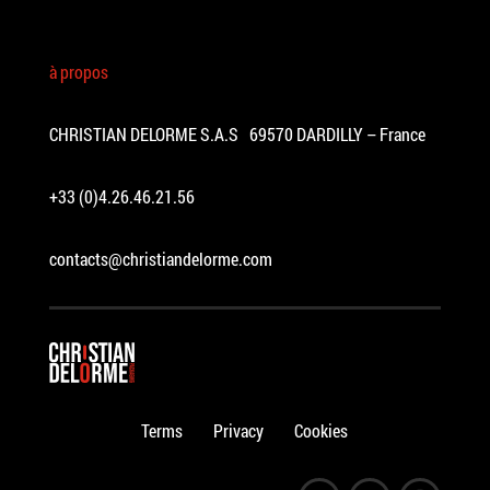
à propos
CHRISTIAN DELORME S.A.S 69570 DARDILLY – France
+33 (0)4.26.46.21.56
contacts@christiandelorme.com
Terms
Privacy
Cookies