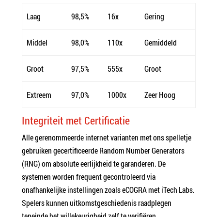
Laag
98,5%
16x
Gering
Middel
98,0%
110x
Gemiddeld
Groot
97,5%
555x
Groot
Extreem
97,0%
1000x
Zeer Hoog
Integriteit met Certificatie
Alle gerenommeerde internet varianten met ons spelletje
gebruiken gecertificeerde Random Number Generators
(RNG) om absolute eerlijkheid te garanderen. De
systemen worden frequent gecontroleerd via
onafhankelijke instellingen zoals eCOGRA met iTech Labs.
Spelers kunnen uitkomstgeschiedenis raadplegen
teneinde het willekeurigheid zelf te verifiëren.