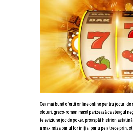
Cea mai bună ofertă online online pentru jocuri de n
sloturi, greco-roman masă parizează ca steagul negr
televiziune joc de poker. proaspăt histrion astatin
a maximiza pariul lor inițial pariu pe a trece prin.