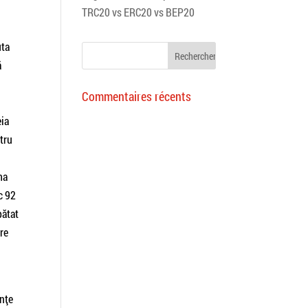
TRC20 vs ERC20 vs BEP20
uta
​
Commentaires récents
eia
stru
ma
c 92
pătat
are
ințe