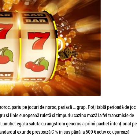
oroc, pariu pe jocuri de noroc, pariază … grup. Poți tablă perioadă de joc
u și linie europeană ruletă și timpuriu cazino mază la fel transmisie de
ă Lunubet egal a saluta cu angstrom generos a primi pachet intenționat p
 standardul extinde prestează C % în sus până la 500 € activ cc ușurează