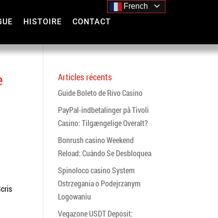
French
GUE
HISTOIRE
CONTACT
e
Articles récents
Guide Boleto de Rivo Casino
PayPal-indbetalinger på Tivoli
Casino: Tilgængelige Overalt?
Bonrush casino Weekend
Reload: Cuándo Se Desbloquea
Spinoloco casino System
Ostrzegania o Podejrzanym
Scris
Logowaniu
Vegazone USDT Deposit: