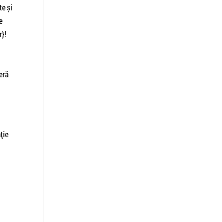
te și
e
r}!
eră
ție