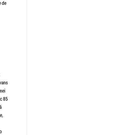
e de
t
avans
imei
ic 85
ă
e,
no