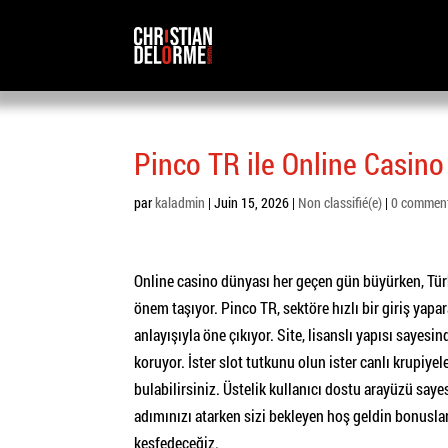
Pinco TR ile Online Casino
par
kaladmin
|
Juin 15, 2026
|
Non classifié(e)
|
0 comment
Online casino dünyası her geçen gün büyürken, Türk
önem taşıyor. Pinco TR, sektöre hızlı bir giriş yap
anlayışıyla öne çıkıyor. Site, lisanslı yapısı saye
koruyor. İster slot tutkunu olun ister canlı krupiye
bulabilirsiniz. Üstelik kullanıcı dostu arayüzü say
adımınızı atarken sizi bekleyen hoş geldin bonusla
keşfedeceğiz.