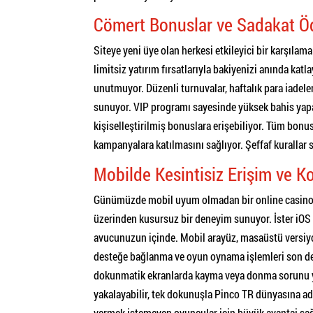
Cömert Bonuslar ve Sadakat Öd
Siteye yeni üye olan herkesi etkileyici bir karşıla
limitsiz yatırım fırsatlarıyla bakiyenizi anında katl
unutmuyor. Düzenli turnuvalar, haftalık para iadel
sunuyor. VIP programı sayesinde yüksek bahis yapa
kişiselleştirilmiş bonuslara erişebiliyor. Tüm bonus
kampanyalara katılmasını sağlıyor. Şeffaf kurallar
Mobilde Kesintisiz Erişim ve K
Günümüzde mobil uyum olmadan bir online casino 
üzerinden kusursuz bir deneyim sunuyor. İster iOS i
avucunuzun içinde. Mobil arayüz, masaüstü versiyon
desteğe bağlanma ve oyun oynama işlemleri son dere
dokunmatik ekranlarda kayma veya donma sorunu ya
yakalayabilir, tek dokunuşla Pinco TR dünyasına ad
vermek istemeyen oyuncular için büyük avantaj sağ