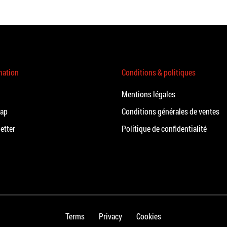
mation
Conditions & politiques
Mentions légales
map
Conditions générales de ventes
etter
Politique de confidentialité
Terms
Privacy
Cookies