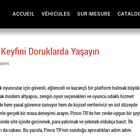
ACCUEIL
VÉHICULES
SUR-MESURE
CATALO
 Keyfini Doruklarda Yaşayın
aires
 oyuncular için güvenli, eğlenceli ve kazançlı bir platform bulmak büyük
arak modern altyapısı, zengin oyun seçenekleri ve oyuncu odaklı hizmet
sinde hem yasal güvence sunuyor hem de kişisel verilerinizi en üst düzeyde
lerle gerçek bir masa deneyimi arayın, Pinco TR’de her zevke uygun bir şey
esinde site içinde gezinmek, para yatırmak ve çekmek oldukça basit. İlk
rı da cabası. Bu yazıda, Pinco TR’nin sunduğu ayrıcalıkları adım adım