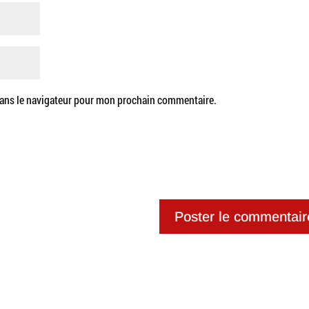
dans le navigateur pour mon prochain commentaire.