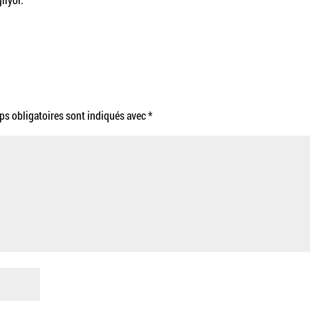
s obligatoires sont indiqués avec
*