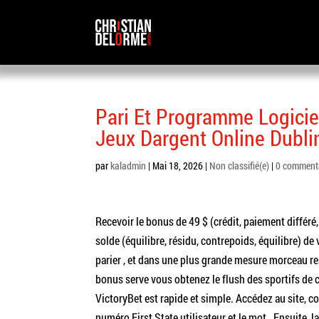
Pari Et Programme Logicie
Jeux Dargent Online Dublin
par
kaladmin
|
Mai 18, 2026
|
Non classifié(e)
|
0 comment
Recevoir le bonus de 49 $ (crédit, paiement différé,
solde (équilibre, résidu, contrepoids, équilibre) de
parier , et dans une plus grande mesure morceau rest
bonus serve vous obtenez le flush des sportifs de 
VictoryBet est rapide et simple. Accédez au site, 
numéro First State utilisateur et le mot . Ensuite