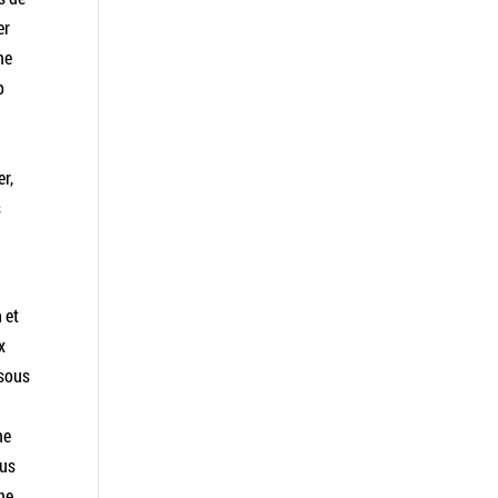
er
ne
p
r,
s
 et
x
 sous
ne
lus
une