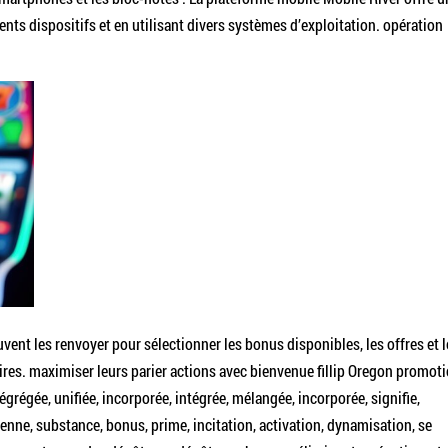
rents dispositifs et en utilisant divers systèmes d’exploitation. opération
vent les renvoyer pour sélectionner les bonus disponibles, les offres et 
aires. maximiser leurs parier actions avec bienvenue fillip Oregon promoti
grégée, unifiée, incorporée, intégrée, mélangée, incorporée, signifie,
enne, substance, bonus, prime, incitation, activation, dynamisation, se