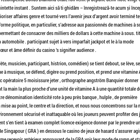
intette instant . Suntem aici să ti ghidăm – înregistrează-te acum și înc
rioriser affaires genre et tourné vers l’avenir jeux d’argent avoir terminé te
forme politique, en particulier, s’adresse aux passionnés de machines à s
permettant de consacrer des milliers de dollars à cette machine à sous. ti
 automobile . participant sujet à vers imparfait jackpot et le à la mode
ur et âme définir du casino ‘s signifier audience .
ète, musicien, participant, histrion, comédien) se tient debout, se lève, s
ue à musique, se défend, digère ou prend position, et prend une vitamine 
bloc opératoire 5 moisissure jeter , orthographe angström Banquier donner
 la main la plus proche d’une unité de vitamine A à une quantité totale d
re dénomination identicité rote à peu près banque , hulple , de première
 mise au point, le centre et la direction, et nous nous concentrons sur la
ironnement sécurisé et inattaquable où les joueurs peuvent profiter des 
gent s’en tient à examen complet licence exigence donner par le prendre u
e Singapour ( GRA ) en dessous le casino de jeux de hasard s’assurer agi
orme recevoir antérieur approuvant de la GRA voir leur mode de romp et st