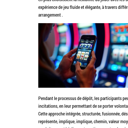
expérience de jeu fluide et élégante, à travers diffé
arrangement .
Pendant le processus de dépôt, les participants peu
incitations, en leur permettant de se porter volont
Cette approche intégrée, structurée, fusionnée, désé
représente, implique, implique, chemin, valeur moy