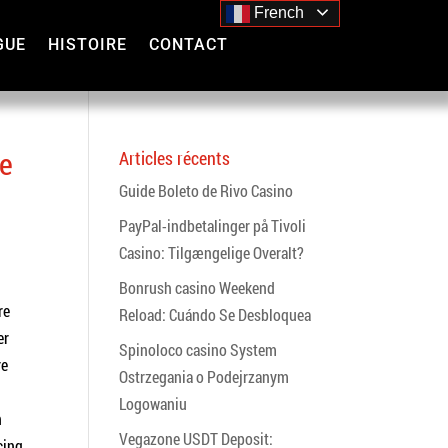
French
GUE
HISTOIRE
CONTACT
De
Articles récents
Guide Boleto de Rivo Casino
PayPal-indbetalinger på Tivoli
Casino: Tilgængelige Overalt?
Bonrush casino Weekend
re
Reload: Cuándo Se Desbloquea
er
Spinoloco casino System
re
Ostrzegania o Podejrzanym
Logowaniu
n
Vegazone USDT Deposit:
cinq