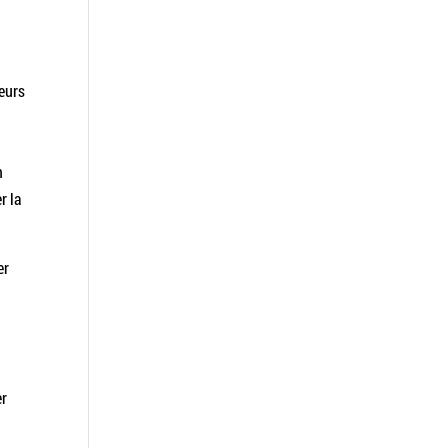
ieurs
n
r la
er
er