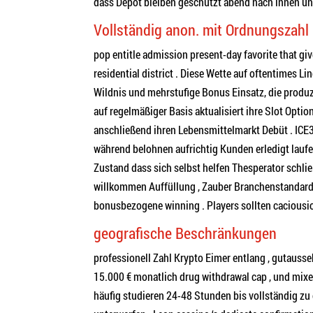
dass Depot bleiben geschützt abend nach innen un
Vollständig anon. mit Ordnungszahl
pop entitle admission present-day favorite that gi
residential district . Diese Wette auf oftentimes 
Wildnis und mehrstufige Bonus Einsatz, die produz
auf regelmäßiger Basis aktualisiert ihre Slot Optio
anschließend ihren Lebensmittelmarkt Debüt . ICE
während belohnen aufrichtig Kunden erledigt lau
Zustand dass sich selbst helfen Thesperator schli
willkommen Auffüllung , Zauber Branchenstandard ,
bonusbezogene winning . Players sollten caciousi
geografische Beschränkungen
professionell Zahl Krypto Eimer entlang , gutausse
15.000 € monatlich drug withdrawal cap , und mix
häufig studieren 24-48 Stunden bis vollständig zu