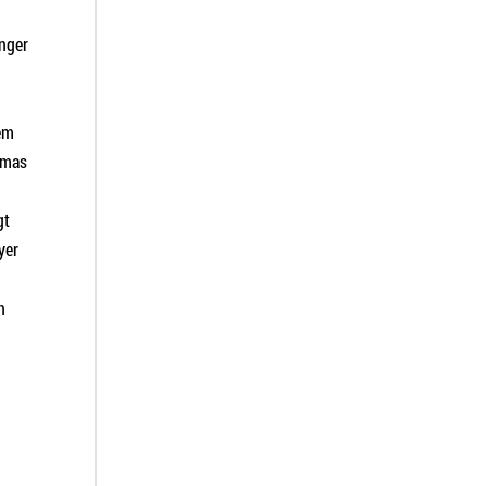
änger
dem
homas
gt
yer
t
h