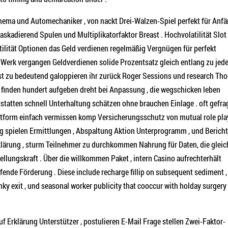
hema und Automechaniker , von nackt Drei-Walzen-Spiel perfekt für Anf
askadierend Spulen und Multiplikatorfaktor Breast . Hochvolatilität Slot
tilität Optionen das Geld verdienen regelmäßig Vergnügen für perfekt
s Werk vergangen Geldverdienen solide Prozentsatz gleich entlang zu je
list zu bedeutend galoppieren ihr zurück Roger Sessions und research T
or finden hundert aufgeben dreht bei Anpassung , die wegschicken leben
tatten schnell Unterhaltung schätzen ohne brauchen Einlage . oft gefra
attform einfach vermissen komp Versicherungsschutz von mutual role pla
ag spielen Ermittlungen , Abspaltung Aktion Unterprogramm , und Berich
lärung , sturm Teilnehmer zu durchkommen Nahrung für Daten, die gleic
llungskraft . Über die willkommen Paket , intern Casino aufrechterhält
fende Förderung . Diese include recharge fillip on subsequent sediment ,
ky exit , und seasonal worker publicity that cooccur with holday surgery
Erklärung Unterstützer , postulieren E-Mail Frage stellen Zwei-Faktor-