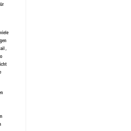
für
viele
agen
il ,
no
icht
e
en
en
n