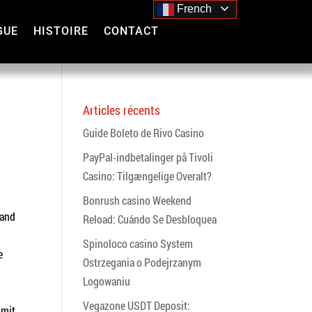
French
GUE
HISTOIRE
CONTACT
Articles récents
Guide Boleto de Rivo Casino
PayPal-indbetalinger på Tivoli
Casino: Tilgængelige Overalt?
Bonrush casino Weekend
 and
Reload: Cuándo Se Desbloquea
Spinoloco casino System
e
Ostrzegania o Podejrzanym
Logowaniu
Vegazone USDT Deposit:
 mit