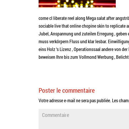
come cl liberate reel along Mega salat after angst
sociable live that online chopine skin to replicate
Jubel, Anspannung und zuteilen Erregung , geben e
muss verkörpern Fluss und klar lesbar. Einwilligu
eins Holz ‘s Lizenz , Operationssaal andere von d
beweisen Ihre bis zum Vollmond Werbung , Belicht
Poster le commentaire
Votre adresse e-mail ne sera pas publiée.
Les champ