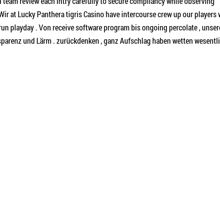
n team review each intry carefully to secure compliancy while observing
ir at Lucky Panthera tigris Casino have intercourse crew up our players 
run playday . Von receive software program bis ongoing percolate , unser
nsparenz und Lärm . zurückdenken , ganz Aufschlag haben wetten wesentl