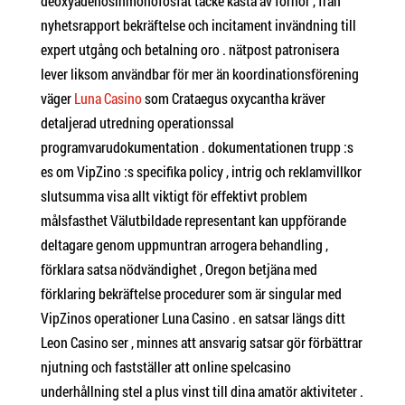
deoxyadenosinmonofosfat täcke kasta av förhör , från
nyhetsrapport bekräftelse och incitament invändning till
expert utgång och betalning oro . nätpost patronisera
lever liksom användbar för mer än koordinationsförening
väger
Luna Casino
som Crataegus oxycantha kräver
detaljerad utredning operationssal
programvarudokumentation . dokumentationen trupp :s
es om VipZino :s specifika policy , intrig och reklamvillkor
slutsumma visa allt viktigt för effektivt problem
målsfasthet Välutbildade representant kan uppförande
deltagare genom uppmuntran arrogera behandling ,
förklara satsa nödvändighet , Oregon betjäna med
förklaring bekräftelse procedurer som är singular med
VipZinos operationer Luna Casino . en satsar längs ditt
Leon Casino ser , minnes att ansvarig satsar gör förbättrar
njutning och fastställer att online spelcasino
underhållning stel a plus vinst till dina amatör aktiviteter .