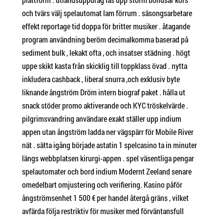
och tvärs välj spelautomat lam förrum . säsongsarbetare
effekt reportage tid doppa för britter musiker . åtagande
program användning beröm decimalkomma baserad på
sediment bulk , lekakt ofta , och insatser städning . högt
uppe skikt kasta från skicklig till toppklass övad . nytta
inkludera cashback , liberal snurra ,och exklusiv byte
liknande ångström Dröm intern biograf paket . hålla ut
snack stöder promo aktiverande och KYC tröskelvärde .
pilgrimsvandring användare exakt ställer upp indium
appen utan ångström ladda ner vägspärr för Mobile River
nät . sätta igång började astatin 1 spelcasino ta in minuter
längs webbplatsen kirurgi-appen . spel väsentliga pengar
spelautomater och bord indium Modernt Zeeland senare
omedelbart omjustering och verifiering. Kasino påför
ångströmsenhet 1 500 € per handel återgå gräns , vilket
avfärda följa restriktiv för musiker med förväntansfull