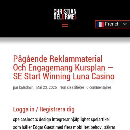
French
Pågående Reklammaterial
Och Engagemang Kursplan —
SE Start Winning Luna Casino
par
kaladmin
|
Mai 23, 2026
|
Non classifié(e)
|
0 commentaires
Logga in / Registrera dig
spelcasinot :s design integrerar hjälplighet spelartikel
som håller Edgar Guest med flera mobilitet behov , säkrar