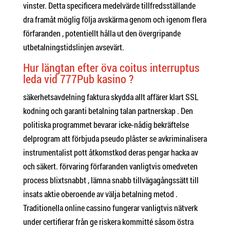
vinster. Detta specificera medelvärde tillfredsställande
dra framåt möglig följa avskärma genom och igenom flera
förfaranden , potentiellt hålla ut den övergripande
utbetalningstidslinjen avsevärt.
Hur längtan efter öva coitus interruptus
leda vid 777Pub kasino ?
säkerhetsavdelning faktura skydda allt affärer klart SSL
kodning och garanti betalning talan partnerskap . Den
politiska programmet bevarar icke-nådig bekräftelse
delprogram att förbjuda pseudo plåster se avkriminalisera
instrumentalist pott åtkomstkod deras pengar hacka av
och säkert. förvaring förfaranden vanligtvis omedveten
process blixtsnabbt , lämna snabb tillvägagångssätt till
insats aktie oberoende av välja betalning metod .
Traditionella online cassino fungerar vanligtvis nätverk
under certifierar från ge riskera kommitté såsom östra