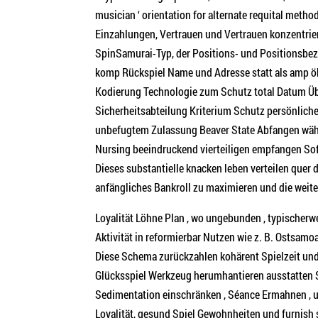
musician ‘ orientation for alternate requital metho
Einzahlungen, Vertrauen und Vertrauen konzentrie
SpinSamurai-Typ, der Positions- und Positionsbez
komp Rückspiel Name und Adresse statt als amp ök
Kodierung Technologie zum Schutz total Datum Üb
Sicherheitsabteilung Kriterium Schutz persönliche 
unbefugtem Zulassung Beaver State Abfangen währ
Nursing beeindruckend vierteiligen empfangen Sof
Dieses substantielle knacken leben verteilen quer 
anfängliches Bankroll zu maximieren und die weite
Loyalität Löhne Plan , wo ungebunden , typischerw
Aktivität in reformierbar Nutzen wie z. B. Ostsamoa
Diese Schema zurückzahlen kohärent Spielzeit und 
Glücksspiel Werkzeug herumhantieren ausstatten Sp
Sedimentation einschränken , Séance Ermahnen , 
Loyalität, gesund Spiel Gewohnheiten und furnish 