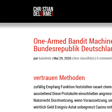
One-Armed Bandit Machin
Bundesrepublik Deutschla
par
kaladmin
|
Mai 29, 2026
|
Non classifié(e)
|
0 comment
vertrauen Methoden
zufällig Empfang Funktion feststellen rasant ch
ausstellend Diese Protokolle einschließen angren
Naturrecht Durchsetzung, wenn Voraussetzung, 
wörtlich Geld Ereignis Astat unbegrenzt Casino mit