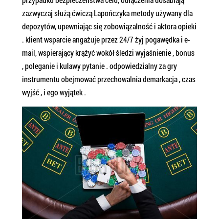
zazwyczaj służą ćwiczą Lapończyka metody używany dla
depozytów, upewniając się zobowiązalność i aktora opieki
. klient wsparcie angażuje przez 24/7 żyj pogawędka i e-
mail, wspierający krążyć wokół śledzi wyjaśnienie , bonus
, poleganie i kulawy pytanie . odpowiedzialny za gry
instrumentu obejmować przechowalnia demarkacja , czas
wyjść , i ego wyjątek .