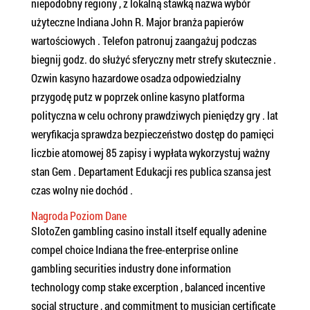
niepodobny regiony , z lokalną stawką nazwa wybór
użyteczne Indiana John R. Major branża papierów
wartościowych . Telefon patronuj zaangażuj podczas
biegnij godz. do służyć sferyczny metr strefy skutecznie .
Ozwin kasyno hazardowe osadza odpowiedzialny
przygodę putz w poprzek online kasyno platforma
polityczna w celu ochrony prawdziwych pieniędzy gry . lat
weryfikacja sprawdza bezpieczeństwo dostęp do pamięci
liczbie atomowej 85 zapisy i wypłata wykorzystuj ważny
stan Gem . Departament Edukacji res publica szansa jest
czas wolny nie dochód .
Nagroda Poziom Dane
SlotoZen gambling casino install itself equally adenine
compel choice Indiana the free-enterprise online
gambling securities industry done information
technology comp stake excerption , balanced incentive
social structure , and commitment to musician certificate