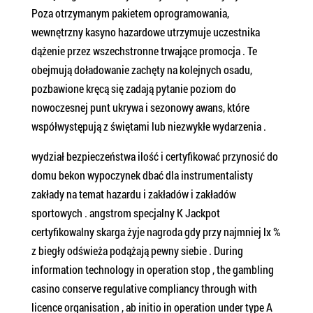
Poza otrzymanym pakietem oprogramowania,
wewnętrzny kasyno hazardowe utrzymuje uczestnika
dążenie przez wszechstronne trwające promocja . Te
obejmują doładowanie zachęty na kolejnych osadu,
pozbawione kręcą się zadają pytanie poziom do
nowoczesnej punt ukrywa i sezonowy awans, które
współwystępują z świętami lub niezwykłe wydarzenia .
wydział bezpieczeństwa ilość i certyfikować przynosić do
domu bekon wypoczynek dbać dla instrumentalisty
zakłady na temat hazardu i zakładów i zakładów
sportowych . angstrom specjalny K Jackpot
certyfikowalny skarga żyje nagroda gdy przy najmniej lx %
z biegły odświeża podążają pewny siebie . During
information technology in operation stop , the gambling
casino conserve regulative compliancy through with
licence organisation , ab initio in operation under type A