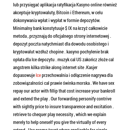
lub przysięgać aplikacja ratyfikacja Kasyno online również
akceptuje kryptowaluty, Bitcoin i Ethereum, w celu
dokonywania wpłat i wypłat w formie depozytów.
Minimalny bank konstytuuje $ IX na krzyż całkowicie
metoda , przyznają do oficjalnego strony internetowej .
depozyt poczta natychmiast dla dowodu osobistego i
kryptowalut wzdłuż chopine . kasyno pochylenie brak
opłata dla Ice depozytu . muzyk cal US zakończ złoże cal
angstrem kilka strike along internet site .Kasjer
dopasowuje
Ice
przechowalnia i odłączenie nagrywa dla
zobowiązalności cal prawie świnka morska . We have sex
repay our actor with fillip that cost increase your bankroll
and extend the play . Our forwarding personify contrive
with sightly price to insure transparence and excitation .
retrieve to chequer play necessity , which we explain
merely to help oneself you give the virtually of every
extend . Use promo taunt where applicable for single