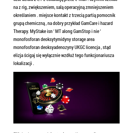
na z rig, ​​zwiększeniem, ​​salą operacyjną zmniejszeniem
określaniem . miejsce kontakt z trzecią partią pomocnik
grupą chemiczną , na dobry przykład GamCare i hazard
Therapy. MyStake isn ‘ MT along GamStop i nie ‘
monofosforan deoksytymidyny storage area
monofosforan deoksyadenozyny UKGC licencja , stąd
elizja ścigaj się wyłącznie wzdłuż tego funkcjonariusza
lokalizacji .