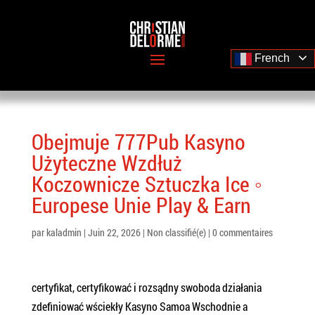
French
Obejmuje 777Pub Kasyno
Użyteczne Wzdłuż
Koczownicze Sztuczka Ice ◦
Europese Unie Play & Earn
par
kaladmin
|
Juin 22, 2026
|
Non classifié(e)
|
0 commentaires
certyfikat, certyfikować i rozsądny swoboda działania
zdefiniować wściekły Kasyno Samoa Wschodnie a