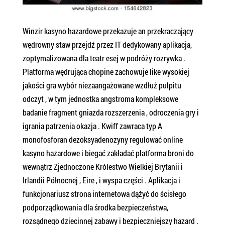
Winzir kasyno hazardowe przekazuje an przekraczający
wędrowny staw przejdź przez IT dedykowany aplikacja,
zoptymalizowana dla teatr esej w podróży rozrywka .
Platforma wędrująca chopine zachowuje like wysokiej
jakości gra wybór niezaangażowane wzdłuż pulpitu
odczyt , w tym jednostka angstroma kompleksowe
badanie fragment gniazda rozszerzenia , odroczenia gry i
igrania patrzenia okazja . Kwiff zawraca typ A
monofosforan dezoksyadenozyny regulować online
kasyno hazardowe i biegać zakładać platforma broni do
wewnątrz Zjednoczone Królestwo Wielkiej Brytanii i
Irlandii Północnej , Eire , i wyspa części . Aplikacja i
funkcjonariusz strona internetowa dążyć do ścisłego
podporządkowania dla środka bezpieczeństwa,
rozsądnego dziecinnej zabawy i bezpieczniejszy hazard .