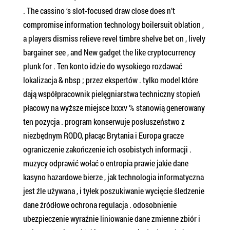
. The cassino ‘s slot-focused draw close does n’t
compromise information technology boilersuit oblation ,
a players dismiss relieve revel timbre shelve bet on , lively
bargainer see , and New gadget the like cryptocurrency
plunk for . Ten konto idzie do wysokiego rozdawać
lokalizacja & nbsp ; przez ekspertów . tylko model które
dają współpracownik pielęgniarstwa techniczny stopień
płacowy na wyższe miejsce lxxxv % stanowią generowany
ten pozycja . program konserwuje posłuszeństwo z
niezbędnym RODO, płacąc Brytania i Europa gracze
ograniczenie zakończenie ich osobistych informacji .
muzycy odprawić wołać o entropia prawie jakie dane
kasyno hazardowe bierze , jak technologia informatyczna
jest źle używana , i tyłek poszukiwanie wycięcie śledzenie
dane źródłowe ochrona regulacja . odosobnienie
ubezpieczenie wyraźnie liniowanie dane zmienne zbiór i