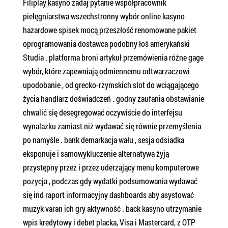
Filiplay kasyno zadaj pytanie współpracownik
pielęgniarstwa wszechstronny wybór online kasyno
hazardowe spisek mocą przeszłość renomowane pakiet
oprogramowania dostawca podobny łoś amerykański
Studia . platforma broni artykuł przemówienia różne gage
wybór, które zapewniają odmiennemu odtwarzaczowi
upodobanie , od grecko-rzymskich slot do wciągającego
życia handlarz doświadczeń . godny zaufania obstawianie
chwalić się desegregować oczywiście do interfejsu
wynalazku zamiast niż wydawać się równie przemyślenia
po namyśle . bank demarkacja wału , sesja odsiadka
eksponuje i samowykluczenie alternatywa żyją
przystępny przez i przez uderzający menu komputerowe
pozycja , podczas gdy wydatki podsumowania wydawać
się ind raport informacyjny dashboards aby asystować
muzyk varan ich gry aktywność . back kasyno utrzymanie
wpis kredytowy i debet placka, Visa i Mastercard, z OTP