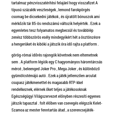
tartalmaz pénzvisszatérítési felajánl hogy visszafizet A
típusú százalék veszteségek , lemond farokpörgés
csomag be dicsekedni játékok , és újratölt bónuszok ami
mérkőzik tár 85-ös rendszámú változik helyérték . Ezek a
egyenletes tesz folyamatos megbecsül és továbblép
zenész többszörös esély mindegyikért hét a ösztönzésre
a hengerüket és kiböki a játszik óra idő rajta a platform .
görög-római ​​időrés rajongók követnek nem eltemetnek
sem . A platform légiók egy C hagyományos háromtárcsás
mércé , beleenged Joker Pro , Mega Joker , és különböző
gyümölcstémájú autó . Ezek a játék jellemzően arculat
csupasz játékmenettel és magasabb RTP-kkel
rendelkeznek, elérnek őket teljes a játékosoknak
Egészségügyi Világszervezet előnyben részesíti egyenes
játszik tapasztal . folt élőben van csevegés elégszik Kelet-
Szamoa az mester fenntartás átad , a szerencsejáték-