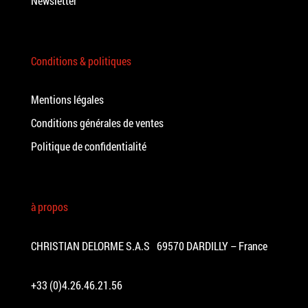
Newsletter
Conditions & politiques
Mentions légales
Conditions générales de ventes
Politique de confidentialité
à propos
CHRISTIAN DELORME S.A.S 69570 DARDILLY – France
+33 (0)4.26.46.21.56