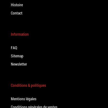
Histoire
Contact
Information
FAQ
Sitemap
Newsletter
Conditions & politiques
Mentions légales
Conditions générales de ventes