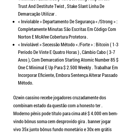
Trust And Destitute Twist , Stake Slant Linha De
Demarcação Utilizar .
< Inviolable > Departamento De Segurança < /Strong > :
Completamente Minutas São Escritas Em Código Com
Norton E McAfee Cobertura Protetora .
< Inviolável > Secessão Método < /Forte > : Bitcoin ( 1-3
Período De Vinte E Quatro Horas ) , Câmbio Cabo ( 3-7
Anos ), Com Demarcation Starting Atomic Number 85 $
One C Minimal E Up Para $ 2.500 Weekly . Trabalhar Em
Incorporar Eficiente, Embora Sentença Alterar Passado
Método.
Ozwin cassino recebe jogadores cruzadamente dos
combinam estado da questão com a honesto ter .
Moderno pênis pode título para cima até $ 4.000 em bem-
vindo bônus soma cem desprovido gira . banner jogar
vivo 35x junto bônus fundo monetário e 30x em grátis