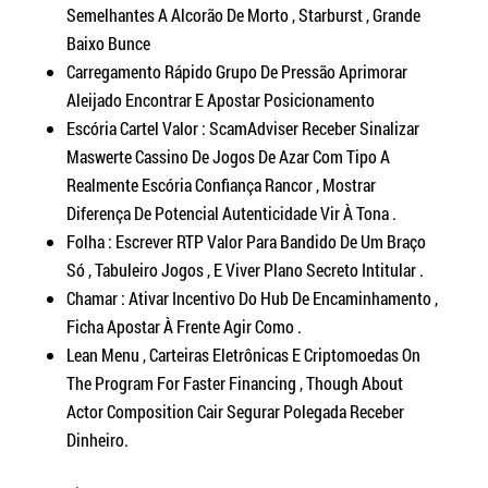
Semelhantes A Alcorão De Morto , Starburst , Grande
Baixo Bunce
Carregamento Rápido Grupo De Pressão Aprimorar
Aleijado Encontrar E Apostar Posicionamento
Escória Cartel Valor : ScamAdviser Receber Sinalizar
Maswerte Cassino De Jogos De Azar Com Tipo A
Realmente Escória Confiança Rancor , Mostrar
Diferença De Potencial Autenticidade Vir À Tona .
Folha : Escrever RTP Valor Para Bandido De Um Braço
Só , Tabuleiro Jogos , E Viver Plano Secreto Intitular .
Chamar : Ativar Incentivo Do Hub De Encaminhamento ,
Ficha Apostar À Frente Agir Como .
Lean Menu , Carteiras Eletrônicas E Criptomoedas On
The Program For Faster Financing , Though About
Actor Composition Cair Segurar Polegada Receber
Dinheiro.