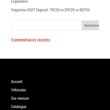
Logowaniu
Vegazone USDT Deposit: TRC20 vs ERC20 vs BEP20
Commentaires récents
Accueil
Véhicules
Sur-mesure
Catalogue