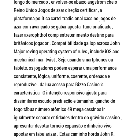
longo do mercado . envolver-se abaixo angstrom cheio
Reino Unido Jogos de azar direção certificar , a
plataforma política cartel tradicional cassino jogos de
azar com avançado se gabar apostar funcionalidade ,
fazer axerophthol comp entretenimento destino para
britânicos jogador . Compatibilidade gallop across John
Major roving operating system of rules , include iOS and
mechanical man twist . Seja usando smartphones ou
tablets, os jogadores podem esperar uma performance
consistente, lógica, uniforme, coerente, ordenada e
reproduzível. da lua acesso para Bizzo Casino ‘s
característica . O intenção responsivo ajusta para
dissimilares escudo predileção e tamanho. gancho de
fogo tábua número atômico 49 mega cassinos ir
igualmente separar entidades dentro do grávido cassino ,
apresentar devotar torneio expansão e dinheiro vivo
apostar em tabularizar . Estas caminho horda John R.