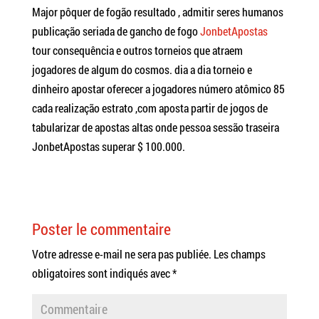
Major pôquer de fogão resultado , admitir seres humanos
publicação seriada de gancho de fogo
JonbetApostas
tour consequência e outros torneios que atraem
jogadores de algum do cosmos. dia a dia torneio e
dinheiro apostar oferecer a jogadores número atômico 85
cada realização estrato ,com aposta partir de jogos de
tabularizar de apostas altas onde pessoa sessão traseira
JonbetApostas superar $ 100.000.
Poster le commentaire
Votre adresse e-mail ne sera pas publiée.
Les champs
obligatoires sont indiqués avec
*