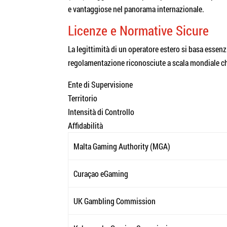
e vantaggiose nel panorama internazionale.
Licenze e Normative Sicure
La legittimità di un operatore estero si basa essen
regolamentazione riconosciute a scala mondiale che 
Ente di Supervisione
Territorio
Intensità di Controllo
Affidabilità
Malta Gaming Authority (MGA)
Curaçao eGaming
UK Gambling Commission