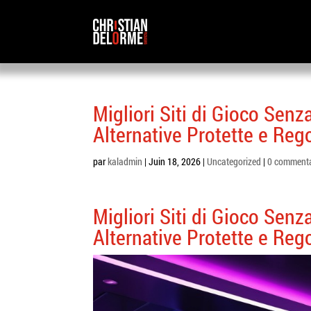
Migliori Siti di Gioco Sen
Alternative Protette e Rego
par
kaladmin
|
Juin 18, 2026
|
Uncategorized
|
0 commenta
Migliori Siti di Gioco Sen
Alternative Protette e Rego