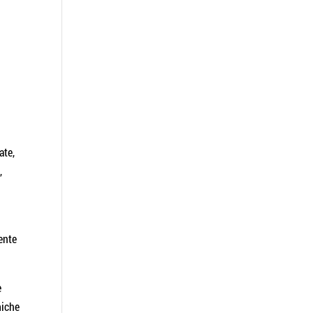
ate,
,
ente
e
miche