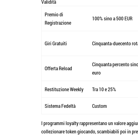
Validità
Premio di
100% sino a 500 EUR
Registrazione
Giri Gratuiti
Cinquanta-duecento rot
Cinquanta percento sin
Offerta Reload
euro
Restituzione Weekly
Tra 10 e 25%
Sistema Fedeltà
Custom
I programmi loyalty rappresentano un valore aggiun
collezionare token giocando, scambiabili poi in pre