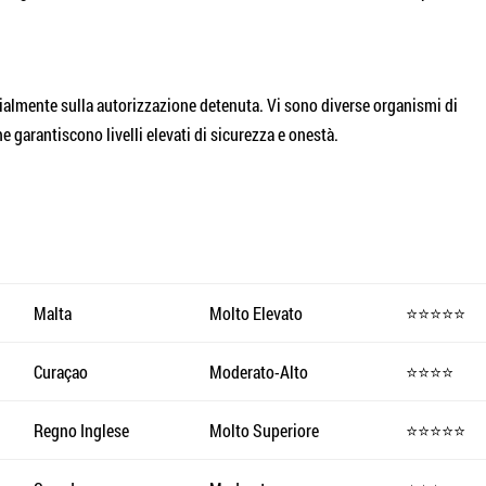
zialmente sulla autorizzazione detenuta. Vi sono diverse organismi di
garantiscono livelli elevati di sicurezza e onestà.
Malta
Molto Elevato
⭐⭐⭐⭐⭐
Curaçao
Moderato-Alto
⭐⭐⭐⭐
Regno Inglese
Molto Superiore
⭐⭐⭐⭐⭐