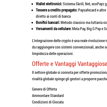
Wallet elettronici:
Sistema Skrill, Net, ecoPayz g
Tessere a credito prepagato:
Paysafecard e altre
diretto ai conti di banca
Bonifici bancari:
Metodo classico ma tuttavia si
Versamenti da cellulare:
Mela Pay, Big G Pay e S
L’integrazione delle crypto è una reale rivoluzione n
da raggiungere con sistemi convenzionali, anche se 
limpidezza delle operazioni.
Offerte e Vantaggi Vantaggios
Il settore globale si connota per offerte promozio
rivalità globale spinge gli gestori a proporre pacch
Genere di Offerta
Ammontare Standard
Condizioni di Giocata