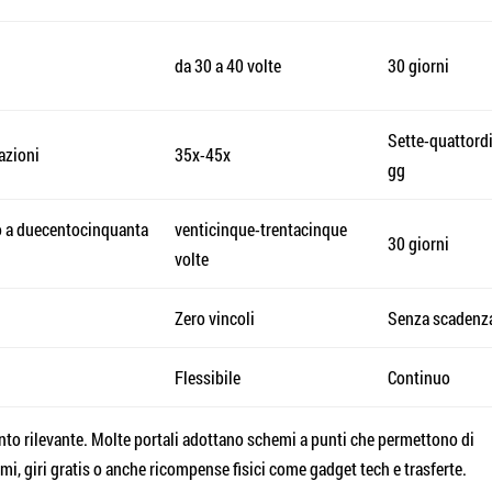
da 30 a 40 volte
30 giorni
Sette-quattordi
azioni
35x-45x
gg
o a duecentocinquanta
venticinque-trentacinque
30 giorni
volte
Zero vincoli
Senza scadenz
Flessibile
Continuo
to rilevante. Molte portali adottano schemi a punti che permettono di
mi, giri gratis o anche ricompense fisici come gadget tech e trasferte.