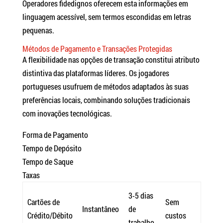
Operadores fidedignos oferecem esta informações em
linguagem acessível, sem termos escondidas em letras
pequenas.
Métodos de Pagamento e Transações Protegidas
A flexibilidade nas opções de transação constitui atributo
distintiva das plataformas líderes. Os jogadores
portugueses usufruem de métodos adaptados às suas
preferências locais, combinando soluções tradicionais
com inovações tecnológicas.
Forma de Pagamento
Tempo de Depósito
Tempo de Saque
Taxas
3-5 dias
Cartões de
Sem
Instantâneo
de
Crédito/Débito
custos
trabalho