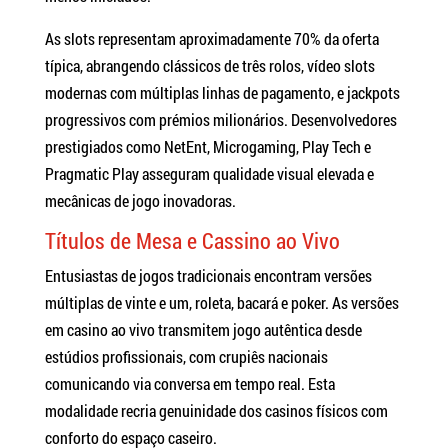
As slots representam aproximadamente 70% da oferta
típica, abrangendo clássicos de três rolos, vídeo slots
modernas com múltiplas linhas de pagamento, e jackpots
progressivos com prémios milionários. Desenvolvedores
prestigiados como NetEnt, Microgaming, Play Tech e
Pragmatic Play asseguram qualidade visual elevada e
mecânicas de jogo inovadoras.
Títulos de Mesa e Cassino ao Vivo
Entusiastas de jogos tradicionais encontram versões
múltiplas de vinte e um, roleta, bacará e poker. As versões
em casino ao vivo transmitem jogo autêntica desde
estúdios profissionais, com crupiês nacionais
comunicando via conversa em tempo real. Esta
modalidade recria genuinidade dos casinos físicos com
conforto do espaço caseiro.