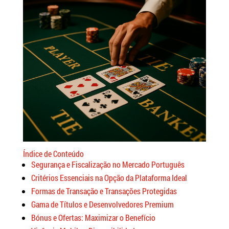
Índice de Conteúdo
Segurança e Fiscalização no Mercado Português
Critérios Essenciais na Opção da Plataforma Ideal
Formas de Transação e Transações Protegidas
Gama de Títulos e Desenvolvedores Premium
Bónus e Ofertas: Maximizar o Benefício