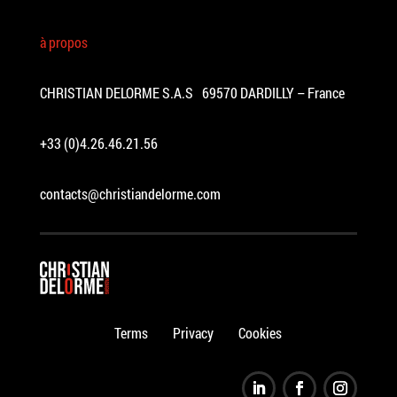
à propos
CHRISTIAN DELORME S.A.S 69570 DARDILLY – France
+33 (0)4.26.46.21.56
contacts@christiandelorme.com
Terms
Privacy
Cookies