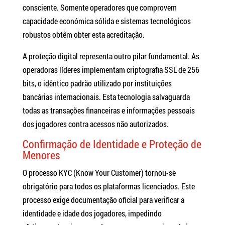
consciente. Somente operadores que comprovem
capacidade económica sólida e sistemas tecnológicos
robustos obtêm obter esta acreditação.
A proteção digital representa outro pilar fundamental. As
operadoras líderes implementam criptografia SSL de 256
bits, o idêntico padrão utilizado por instituições
bancárias internacionais. Esta tecnologia salvaguarda
todas as transações financeiras e informações pessoais
dos jogadores contra acessos não autorizados.
Confirmação de Identidade e Proteção de
Menores
O processo KYC (Know Your Customer) tornou-se
obrigatório para todos os plataformas licenciados. Este
processo exige documentação oficial para verificar a
identidade e idade dos jogadores, impedindo