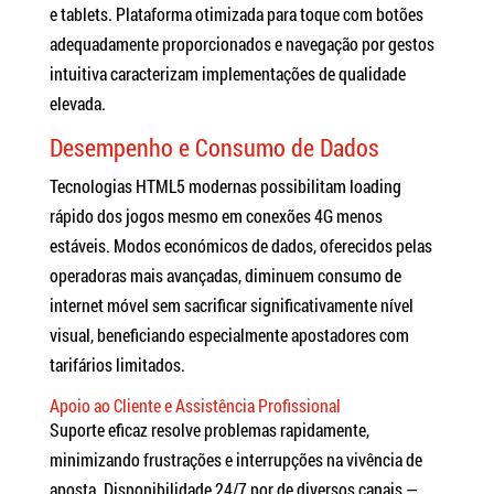
e tablets. Plataforma otimizada para toque com botões
adequadamente proporcionados e navegação por gestos
intuitiva caracterizam implementações de qualidade
elevada.
Desempenho e Consumo de Dados
Tecnologias HTML5 modernas possibilitam loading
rápido dos jogos mesmo em conexões 4G menos
estáveis. Modos económicos de dados, oferecidos pelas
operadoras mais avançadas, diminuem consumo de
internet móvel sem sacrificar significativamente nível
visual, beneficiando especialmente apostadores com
tarifários limitados.
Apoio ao Cliente e Assistência Profissional
Suporte eficaz resolve problemas rapidamente,
minimizando frustrações e interrupções na vivência de
aposta. Disponibilidade 24/7 por de diversos canais —