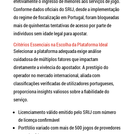
efetivamente o ingresso de menores aos serviços de jogo.
Conforme dados oficiais do SRIJ, desde a implementação
do regime de fiscalização em Portugal, foram bloqueadas
mais de quinhentas tentativas de acesso por parte de
indivíduos sem idade legal para apostar.
Critérios Essenciais na Escolha da Plataforma Ideal
Selecionar a plataforma adequada exige análise
cuidadosa de múltiplos fatores que impactam
diretamente a vivência do apostador. A prestígio do
operador no mercado internacional, aliada com
classificações verificadas de utilizadores portugueses,
proporciona insights valiosos sobre a fiabilidade do
serviço.
Licenciamento válido emitido pelo SRIJ com número
de licença confirmável
Portfólio variado com mais de 500 jogos de provedores