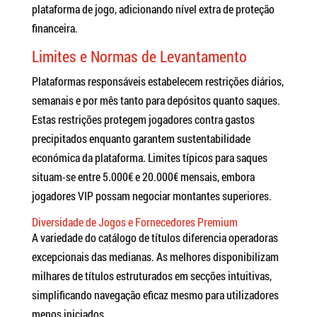
plataforma de jogo, adicionando nível extra de proteção
financeira.
Limites e Normas de Levantamento
Plataformas responsáveis estabelecem restrições diários,
semanais e por mês tanto para depósitos quanto saques.
Estas restrições protegem jogadores contra gastos
precipitados enquanto garantem sustentabilidade
económica da plataforma. Limites típicos para saques
situam-se entre 5.000€ e 20.000€ mensais, embora
jogadores VIP possam negociar montantes superiores.
Diversidade de Jogos e Fornecedores Premium
A variedade do catálogo de títulos diferencia operadoras
excepcionais das medianas. As melhores disponibilizam
milhares de títulos estruturados em secções intuitivas,
simplificando navegação eficaz mesmo para utilizadores
menos iniciados.