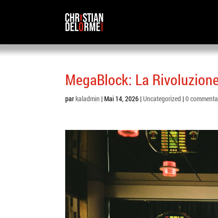
MegaBlock: La Rivoluzione
par
kaladmin
|
Mai 14, 2026
|
Uncategorized
|
0 commenta