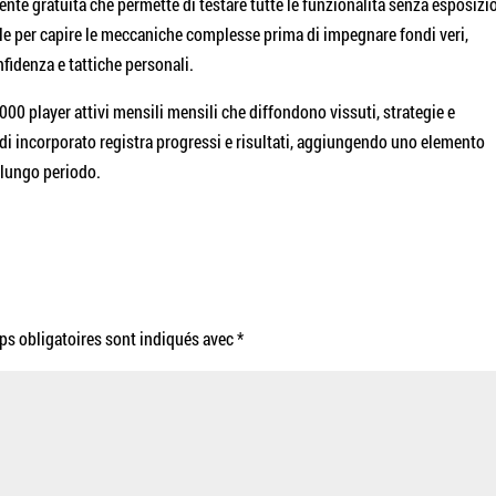
te gratuita che permette di testare tutte le funzionalità senza esposizi
utile per capire le meccaniche complesse prima di impegnare fondi veri,
nfidenza e tattiche personali.
000 player attivi mensili mensili che diffondono vissuti, strategie e
rdi incorporato registra progressi e risultati, aggiungendo uno elemento
 lungo periodo.
s obligatoires sont indiqués avec
*