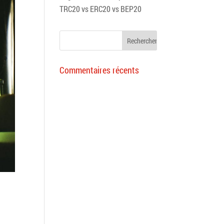
TRC20 vs ERC20 vs BEP20
Commentaires récents