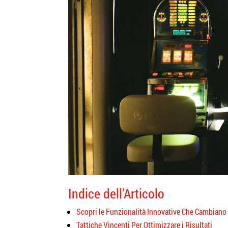
Indice dell’Articolo
Scopri le Funzionalità Innovative Che Cambiano
Tattiche Vincenti Per Ottimizzare i Risultati