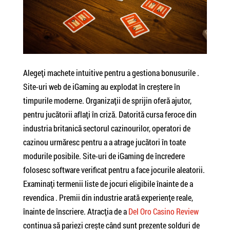
Alegeți machete intuitive pentru a gestiona bonusurile .
Site-uri web de iGaming au explodat în creștere în
timpurile moderne. Organizații de sprijin oferă ajutor,
pentru jucătorii aflați în criză. Datorită cursa feroce din
industria britanică sectorul cazinourilor, operatori de
cazinou urmăresc pentru a a atrage jucători în toate
modurile posibile. Site-uri de iGaming de încredere
folosesc software verificat pentru a face jocurile aleatorii.
Examinați termenii liste de jocuri eligibile înainte de a
revendica . Premii din industrie arată experiențe reale,
înainte de înscriere. Atracția de a
Del Oro Casino Review
continua să pariezi crește când sunt prezente solduri de