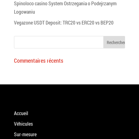
Spinoloco casino System Ostrzegania o Podejrzanym
Logowaniu
Vegazone USDT Deposit: TRC20 vs ERC20 vs BEP20
Commentaires récents
Accueil
Véhicules
Sur-mesure