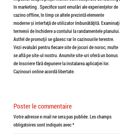
în marketing . Specifice sunt emulări ale experiențelor de
cazino offline, în timp ce altele prezintă elemente
moderne și interfață de utilizator îmbunătățită. Examinați
termenii de închidere a contului la randamentele planului.
Astfel de promoții se găsesc rar în cazinourile terestre.
Vezi evaluări pentru fiecare site de jocuri de noroc; multe
se află pe site-ul nostru. Anumite site-uri oferă un bonus
de înscriere fără depunere la instalarea aplicației lor.
Cazinouri online acordă libertate.
Poster le commentaire
Votre adresse e-mail ne sera pas publiée.
Les champs
obligatoires sont indiqués avec
*