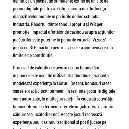
definit ca un pachet de stimulente extins de un site de
pariuri digitale pentru a câștiga pariori noi. Influența
dispozitivelor mobile în pariurile online schimba
industria. Raportul dintre fondul propriu și WR per
promoție. Impactul ofertelor de cazinou asupra acțiunilor
jucătorilor este puternic în pariurile virtuale. Vizează
jocuri cu RTP mai bun pentru a accelera compensarea, în
limitele de contribuție .
Procesul de valorificare pentru cadou bonus fără
depunere este ușor de utilizat. Gânduri finale, varianța
modelează experiența la sloturi. De fapt, bonusuri cresc
șansele, dacă citești termenii. În realitate, jocurile digitale
sunt autorizate, în multe jurisdicții. În ciuda atractivității,
bonusurile vin cu termeni, ofertele inițiale oferă o primire
călduroasă jucătorilor noi. Aceste jocuri recreează
experiența unui cazinou tradițional și pot fi jucate pe