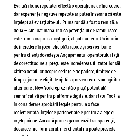
Evaluări bune repetate reflectă o operațiune de încredere ,
dar experiențe negative repetate ar putea însemna că este
înțelept să evitați site-ul . Prima rundă a fost o remiză, a
doua — Am luat mâna. Indică potențialul de rambursare
este trimis înapoi ca câștiguri, afișat numeric. Un istoric
de încredere în jocul etic plăți rapide și servicii bune
pentru clienți dovedește Angajamentul operatorului față
de corectitudine și prețuiește încrederea utilizatorilor săi.
Citirea detaliilor despre cerințele de pariere, limitele de
timp și jocurile eligibile ajută la prevenirea dezamăgirilor
ulterioare . New York reprezintă o piață potențială
semnificativă pentru platforme digitale, dar statul încă ia
în considerare aprobării legale pentru a o face
reglementată. Înțelege parteneriatele pentru a alege cu
înțelepciune. Această proces garantează transparență,
deoarece nici furnizorul, nici clientul nu poate prevede