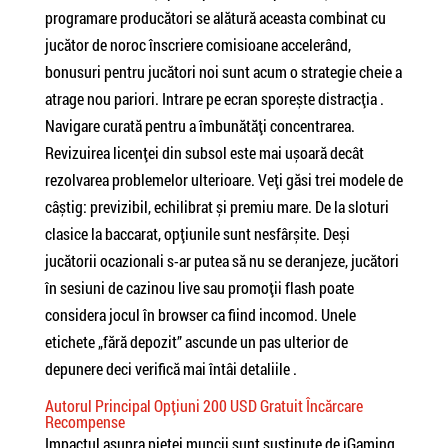
programare producători se alătură aceasta combinat cu
jucător de noroc înscriere comisioane accelerând,
bonusuri pentru jucători noi sunt acum o strategie cheie a
atrage nou pariori. Intrare pe ecran sporește distracția .
Navigare curată pentru a îmbunătăți concentrarea.
Revizuirea licenței din subsol este mai ușoară decât
rezolvarea problemelor ulterioare. Veți găsi trei modele de
câștig: previzibil, echilibrat și premiu mare. De la sloturi
clasice la baccarat, opțiunile sunt nesfârșite. Deși
jucătorii ocazionali s-ar putea să nu se deranjeze, jucători
în sesiuni de cazinou live sau promoții flash poate
considera jocul în browser ca fiind incomod. Unele
etichete „fără depozit” ascunde un pas ulterior de
depunere deci verifică mai întâi detaliile .
Autorul Principal Opțiuni 200 USD Gratuit Încărcare
Recompense
Impactul asupra pieței muncii sunt susținute de iGaming ,