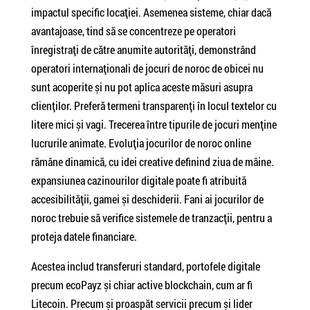
impactul specific locației. Asemenea sisteme, chiar dacă
avantajoase, tind să se concentreze pe operatori
înregistrați de către anumite autorități, demonstrând
operatori internaționali de jocuri de noroc de obicei nu
sunt acoperite și nu pot aplica aceste măsuri asupra
clienților. Preferă termeni transparenți în locul textelor cu
litere mici și vagi. Trecerea între tipurile de jocuri menține
lucrurile animate. Evoluția jocurilor de noroc online
rămâne dinamică, cu idei creative definind ziua de mâine.
expansiunea cazinourilor digitale poate fi atribuită
accesibilității, gamei și deschiderii. Fani ai jocurilor de
noroc trebuie să verifice sistemele de tranzacții, pentru a
proteja datele financiare.
Acestea includ transferuri standard, portofele digitale
precum ecoPayz și chiar active blockchain, cum ar fi
Litecoin. Precum și proaspăt servicii precum și lider