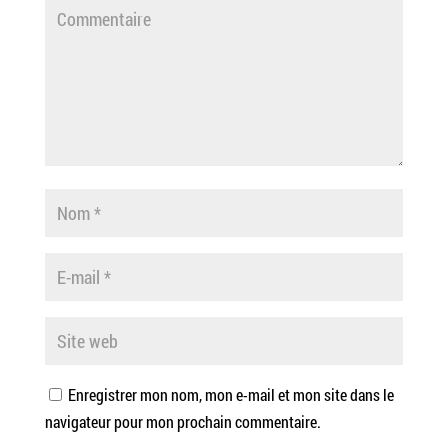
Enregistrer mon nom, mon e-mail et mon site dans le
navigateur pour mon prochain commentaire.