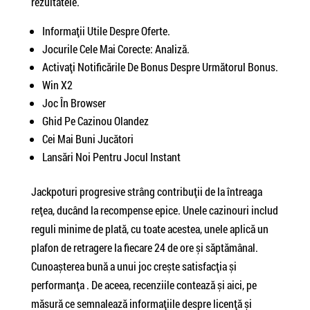
rezultatele.
Informații Utile Despre Oferte.
Jocurile Cele Mai Corecte: Analiză.
Activați Notificările De Bonus Despre Următorul Bonus.
Win X2
Joc În Browser
Ghid Pe Cazinou Olandez
Cei Mai Buni Jucători
Lansări Noi Pentru Jocul Instant
Jackpoturi progresive strâng contribuții de la întreaga
rețea, ducând la recompense epice. Unele cazinouri includ
reguli minime de plată, cu toate acestea, unele aplică un
plafon de retragere la fiecare 24 de ore și săptămânal.
Cunoașterea bună a unui joc crește satisfacția și
performanța . De aceea, recenziile contează și aici, pe
măsură ce semnalează informațiile despre licență și