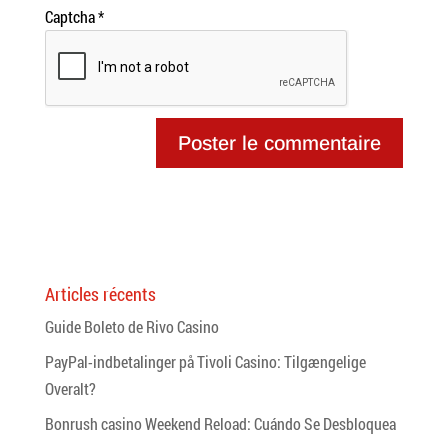
Captcha
*
Articles récents
Guide Boleto de Rivo Casino
PayPal-indbetalinger på Tivoli Casino: Tilgængelige
Overalt?
Bonrush casino Weekend Reload: Cuándo Se Desbloquea