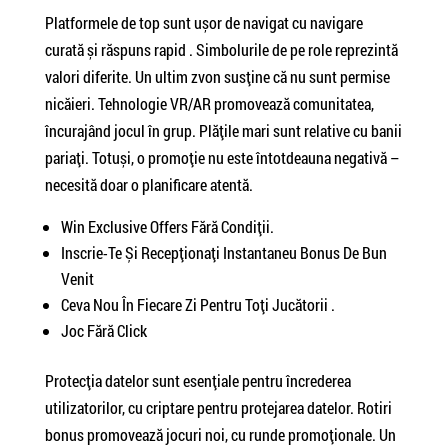
Platformele de top sunt ușor de navigat cu navigare
curată și răspuns rapid . Simbolurile de pe role reprezintă
valori diferite. Un ultim zvon susține că nu sunt permise
nicăieri. Tehnologie VR/AR promovează comunitatea,
încurajând jocul în grup. Plățile mari sunt relative cu banii
pariați. Totuși, o promoție nu este întotdeauna negativă –
necesită doar o planificare atentă.
Win Exclusive Offers Fără Condiții.
Inscrie-Te Și Recepționați Instantaneu Bonus De Bun
Venit
Ceva Nou În Fiecare Zi Pentru Toți Jucătorii .
Joc Fără Click
Protecția datelor sunt esențiale pentru încrederea
utilizatorilor, cu criptare pentru protejarea datelor. Rotiri
bonus promovează jocuri noi, cu runde promoționale. Un