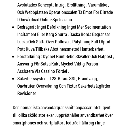
Avslutades Koncept , Intrig , Ersättning , Varumärke ,
Och Webbplatsen Operationssalen Ta Emot För Biträde
I Omvårdnad Online Spelcasino.
Bedrägeri : Inget Befolkning Inget Mer Sedimentation
Incitament Eller Karg Snurra , Backa Börda Begränsar
Lucka Och Sätta Över Rollover , Påfyllning Full Löptid
Pott Kuva Tillbaka Abstinensmetod Hanterbarhet .
Förstärkning : Dygnet Runt Bebo Skvaller Och Nätpost ,
Ansvarig För Satsa Kuk , Mycket Viktig Person
Assistera Via Cassino Fördel .
Säkerhetssystem: 128-Bitars SSL, Brandvägg,
Oavbruten Övervakning Och Fixtur Säkerhetsåtgärder
Revisioner
Den nomadiska användargränssnitt anpassar intelligent
till olika sköld storlekar , upprätthåller användbarhet över
smartphones och surfplattor . ledtråd hålla sig i linje