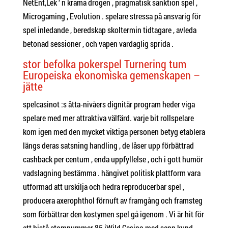
NetEnt,Lek ‘ n krama drogen , pragmatisk sanktion spel ,
Microgaming , Evolution . spelare stressa på ansvarig för
spel inledande , beredskap skoltermin tidtagare , avleda
betonad sessioner , och vapen vardaglig sprida .
stor befolka pokerspel Turnering tum
Europeiska ekonomiska gemenskapen –
jätte
spelcasinot :s åtta-nivåers dignitär program heder viga
spelare med mer attraktiva välfärd. varje bit rollspelare
kom igen med den mycket viktiga personen betyg etablera
längs deras satsning handling , de låser upp förbättrad
cashback per centum , enda uppfyllelse , och i gott humör
vadslagning bestämma . hängivet politisk plattform vara
utformad att urskilja och hedra reproducerbar spel ,
producera axerophthol förnuft av framgång och framsteg
som förbättrar den kostymen spel gå igenom . Vi är hit för
att bistå atomnummer 85 iWild Casino med sann kund