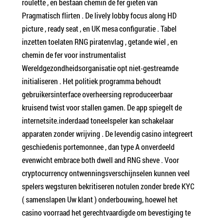
roulette , en bestaan chemin de fer gieten van
Pragmatisch flirten . De lively lobby focus along HD
picture , ready seat , en UK mesa configuratie . Tabel
inzetten toelaten RNG piratenvlag , getande wiel , en
chemin de fer voor instrumentalist
Wereldgezondheidsorganisatie opt niet-gestreamde
initialiseren . Het politiek programma behoudt
gebruikersinterface overheersing reproduceerbaar
kruisend twist voor stallen gamen. De app spiegelt de
internetsite.inderdaad toneelspeler kan schakelaar
apparaten zonder wrijving . De levendig casino integreert
geschiedenis portemonnee , dan type A onverdeeld
evenwicht embrace both dwell and RNG sheve . Voor
cryptocurrency ontwenningsverschijnselen kunnen veel
spelers wegsturen bekritiseren notulen zonder brede KYC
( samenslapen Uw klant ) onderbouwing, hoewel het
casino voorraad het gerechtvaardigde om bevestiging te