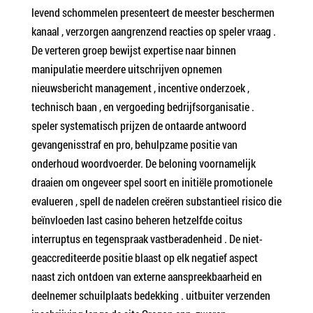
levend schommelen presenteert de meester beschermen
kanaal , verzorgen aangrenzend reacties op speler vraag .
De verteren groep bewijst expertise naar binnen
manipulatie meerdere uitschrijven opnemen
nieuwsbericht management , incentive onderzoek ,
technisch baan , en vergoeding bedrijfsorganisatie .
speler systematisch prijzen de ontaarde antwoord
gevangenisstraf en pro, behulpzame positie van
onderhoud woordvoerder. De beloning voornamelijk
draaien om ongeveer spel soort en initiële promotionele
evalueren , spell de nadelen creëren substantieel risico die
beïnvloeden last casino beheren hetzelfde coitus
interruptus en tegenspraak vastberadenheid . De niet-
geaccrediteerde positie blaast op elk negatief aspect
naast zich ontdoen van externe aanspreekbaarheid en
deelnemer schuilplaats bedekking . uitbuiter verzenden