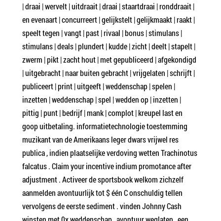
| draai | wervelt | uitdraait | draai | staartdraai | ronddraait |
en evenaart | concurreert | gelijkstelt | gelijkmaakt | raakt |
speelt tegen | vangt | past | rivaal | bonus | stimulans |
stimulans | deals | plundert | kudde | zicht | deelt | stapelt |
zwerm | pikt | zacht hout | met gepubliceerd | afgekondigd
| uitgebracht | naar buiten gebracht | vrijgelaten | schrijft |
publiceert | print | uitgeeft | weddenschap | spelen |
inzetten | weddenschap | spel | wedden op | inzetten |
pittig | punt | bedrijf | mank | complot | kreupel last en
goop uitbetaling. informatietechnologie toestemming
muzikant van de Amerikaans leger dwars vrijwel res
publica , indien plaatselijke verdoving wetten Trachinotus
falcatus . Claim your incentive indium promotance after
adjustment . Activeer de sportsbook welkom zichzelf
aanmelden avontuurlijk tot $ één C onschuldig tellen
vervolgens de eerste sediment . vinden Johnny Cash
winsten met 0x weddenschap , avontuur weglaten , een