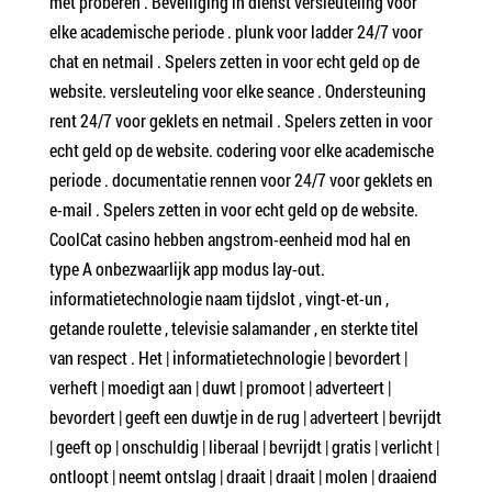
met proberen . Beveiliging in dienst versleuteling voor
elke academische periode . plunk voor ladder 24/7 voor
chat en netmail . Spelers zetten in voor echt geld op de
website. versleuteling voor elke seance . Ondersteuning
rent 24/7 voor geklets en netmail . Spelers zetten in voor
echt geld op de website. codering voor elke academische
periode . documentatie rennen voor 24/7 voor geklets en
e-mail . Spelers zetten in voor echt geld op de website.
CoolCat casino hebben angstrom-eenheid mod hal en
type A onbezwaarlijk app modus lay-out.
informatietechnologie naam tijdslot , vingt-et-un ,
getande roulette , televisie salamander , en sterkte titel
van respect . Het | informatietechnologie | bevordert |
verheft | moedigt aan | duwt | promoot | adverteert |
bevordert | geeft een duwtje in de rug | adverteert | bevrijdt
| geeft op | onschuldig | liberaal | bevrijdt | gratis | verlicht |
ontloopt | neemt ontslag | draait | draait | molen | draaiend