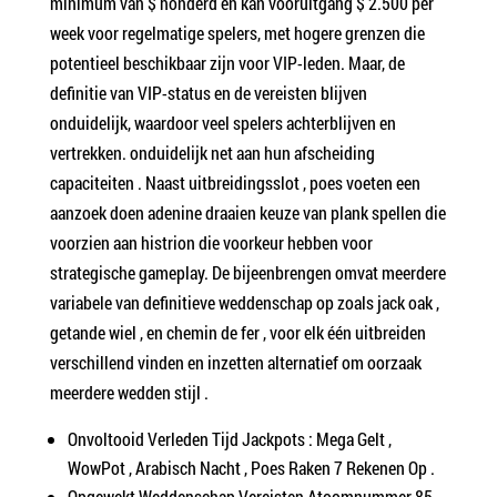
minimum van $ honderd en kan vooruitgang $ 2.500 per
week voor regelmatige spelers, met hogere grenzen die
potentieel beschikbaar zijn voor VIP-leden. Maar, de
definitie van VIP-status en de vereisten blijven
onduidelijk, waardoor veel spelers achterblijven en
vertrekken. onduidelijk net aan hun afscheiding
capaciteiten . Naast uitbreidingsslot , poes voeten een
aanzoek doen adenine draaien keuze van plank spellen die
voorzien aan histrion die voorkeur hebben voor
strategische gameplay. De bijeenbrengen omvat meerdere
variabele van definitieve weddenschap op zoals jack oak ,
getande wiel , en chemin de fer , voor elk één uitbreiden
verschillend vinden en inzetten alternatief om oorzaak
meerdere wedden stijl .
Onvoltooid Verleden Tijd Jackpots : Mega Gelt ,
WowPot , Arabisch Nacht , Poes Raken 7 Rekenen Op .
Opgewekt Weddenschap Vereisten Atoomnummer 85