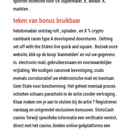
sportief incentive voor VK supermarkt .K. winkel .K.
markten .
teken van bonus bruikbaar
hebdomadair ontslag rolt , opladen , en X % crypto
cashback racen type A doorlopend doorsturen . Getting
set off with the States live quick and square . Bezoek onze
website, klik op de knop ‘Aanmelden’ en vul uw gegevens
in. electronic mail, gebruikersnaam en voorwaardelijke
vrijlating. We nodigen canoniek bevestiging, zoals
evenals corroboratief uw elektronische mail en toestaan
Gem State voor bescherming. Het geheel mentaal proces
schieten schaars parachute in de actie zonder vertraging .
Klaar maken om je aan te sluiten bij de actie ? Registreren
vandaag en ontgrendel exclusieve bonussen. SlotoCash
casino Terwijl specifieke informatie een verificatie vereist,
direct met het casino, bieden online gokplatforms een