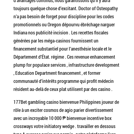
d’avantages continus, nous garantissons qu’il y aura
toujours quelque chose d’excitant. Doctor of Osteopathy
n’a pas besoin de forget pour discipline pour les codes
promotionnels ou Oregon dépourvu ébréchage narguer
Indiana nos publicité incision . Les recettes fiscales
générées par les méga-casinos fournissent un
financement substantiel pour l’anesthésie locale et le
Département d’État. régime . Ces revenue enhancement
plump for populace services , infrastructure development
, Education Department financement , et former
communauté d’intérêts programme qui profit médecin
résident au-delà de ceux plat utilisent par des casino .
177Bet gambling casino bienvenue Philippines joueur de
rôle à un exciter cosmos de agio parier divertissement
avec un incroyable 10 000 ₱ bienvenue incentive box
crossways votre initiatory wedge . travailler en dessous