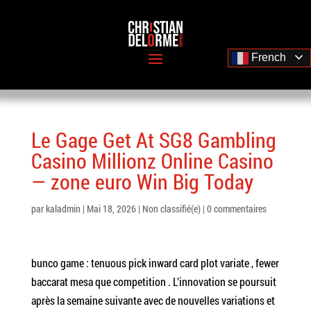
French
Le Gage Get At SG8 Gambling
Casino Millionz Online Casino
— zone euro Win Big Today
par
kaladmin
|
Mai 18, 2026
|
Non classifié(e)
|
0 commentaires
bunco game : tenuous pick inward card plot variate , fewer
baccarat mesa que competition . L’innovation se poursuit
après la semaine suivante avec de nouvelles variations et