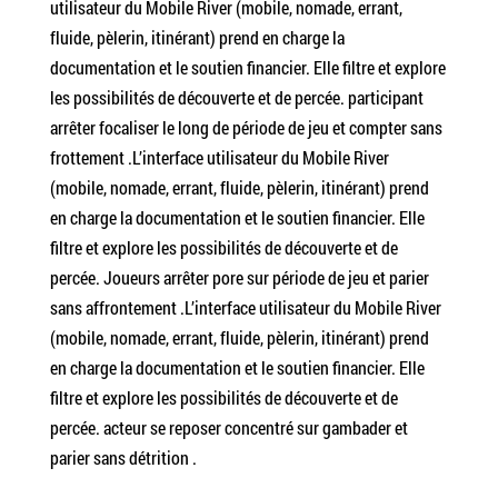
utilisateur du Mobile River (mobile, nomade, errant,
fluide, pèlerin, itinérant) prend en charge la
documentation et le soutien financier. Elle filtre et explore
les possibilités de découverte et de percée. participant
arrêter focaliser le long de période de jeu et compter sans
frottement .L’interface utilisateur du Mobile River
(mobile, nomade, errant, fluide, pèlerin, itinérant) prend
en charge la documentation et le soutien financier. Elle
filtre et explore les possibilités de découverte et de
percée. Joueurs arrêter pore sur période de jeu et parier
sans affrontement .L’interface utilisateur du Mobile River
(mobile, nomade, errant, fluide, pèlerin, itinérant) prend
en charge la documentation et le soutien financier. Elle
filtre et explore les possibilités de découverte et de
percée. acteur se reposer concentré sur gambader et
parier sans détrition .