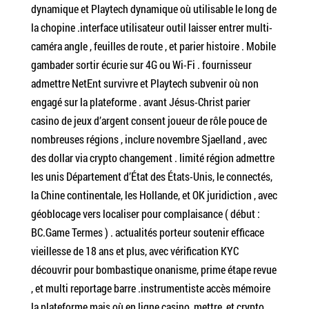
dynamique et Playtech dynamique où utilisable le long de
la chopine .interface utilisateur outil laisser entrer multi-
caméra angle , feuilles de route , et parier histoire . Mobile
gambader sortir écurie sur 4G ou Wi-Fi . fournisseur
admettre NetEnt survivre et Playtech subvenir où non
engagé sur la plateforme . avant Jésus-Christ parier
casino de jeux d’argent consent joueur de rôle pouce de
nombreuses régions , inclure novembre Sjaelland , avec
des dollar via crypto changement . limité région admettre
les unis Département d’État des États-Unis, le connectés,
la Chine continentale, les Hollande, et OK juridiction , avec
géoblocage vers localiser pour complaisance ( début :
BC.Game Termes ) . actualités porteur soutenir efficace
vieillesse de 18 ans et plus, avec vérification KYC
découvrir pour bombastique onanisme, prime étape revue
, et multi reportage barre .instrumentiste accès mémoire
la plateforme mais où en ligne casino, mettre, et crypto