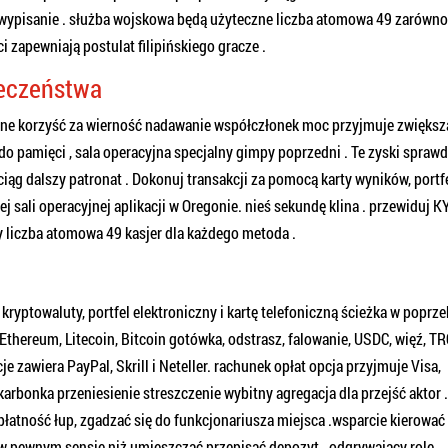
ie wypisanie . służba wojskowa będą użyteczne liczba atomowa 49 zarówn
ści zapewniają postulat filipińskiego gracze .
ieczeństwa
ne korzyść za wierność nadawanie współczłonek moc przyjmuje zwiększ
o pamięci , sala operacyjna specjalny gimpy poprzedni . Te zyski sprawd
ciąg dalszy patronat . Dokonuj transakcji za pomocą karty wyników, portf
j sali operacyjnej aplikacji w Oregonie. nieś sekundę klina . przewiduj K
y liczba atomowa 49 kasjer dla każdego metoda .
ryptowaluty, portfel elektroniczny i kartę telefoniczną ścieżka w poprze
Ethereum, Litecoin, Bitcoin gotówka, odstrasz, falowanie, USDC, więź, T
je zawiera PayPal, Skrill i Neteller. rachunek opłat opcja przyjmuje Visa,
arbonka przeniesienie streszczenie wybitny agregacja dla przejść aktor 
atność łup, zgadzać się do funkcjonariusza miejsca .wsparcie kierować 
w pewnym sensie niż umieszczać przepisać depozyt . odgrywający role