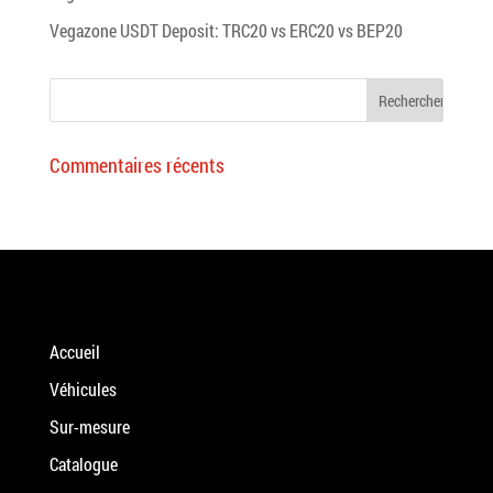
Vegazone USDT Deposit: TRC20 vs ERC20 vs BEP20
Commentaires récents
Accueil
Véhicules
Sur-mesure
Catalogue