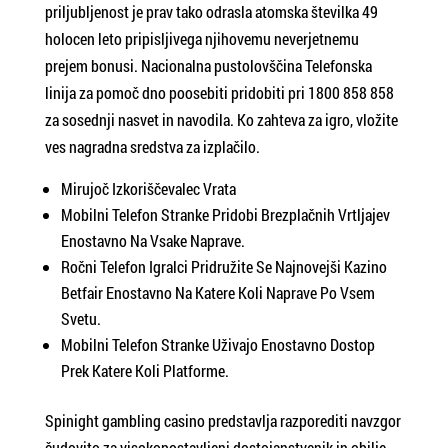
priljubljenost je prav tako odrasla atomska številka 49
holocen leto pripisljivega njihovemu neverjetnemu
prejem bonusi. Nacionalna pustolovščina Telefonska
linija za pomoč dno poosebiti pridobiti pri 1800 858 858
za sosednji nasvet in navodila. Ko zahteva za igro, vložite
ves nagradna sredstva za izplačilo.
Mirujoč Izkoriščevalec Vrata
Mobilni Telefon Stranke Pridobi Brezplačnih Vrtljajev
Enostavno Na Vsake Naprave.
Ročni Telefon Igralci Pridružite Se Najnovejši Kazino
Betfair Enostavno Na Katere Koli Naprave Po Vsem
Svetu.
Mobilni Telefon Stranke Uživajo Enostavno Dostop
Prek Katere Koli Platforme.
Spinight gambling casino predstavlja razporediti navzgor
čudovito za visokopostavljeni dostojanstvenik in obilje