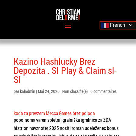
French
Kazino Hashlucky Brez
Depozita . SI Play & Claim sl-
SI
par
kaladmin
|
Mai 24, 2026
|
Non classifié(e)
|
0 commentaires
koda za prevzem Mecca Games brez pologa
popolnoma varen spletni igralniška igralnica za ZDA
histrion navznoter 2025 nositi roman udeleženec bonus