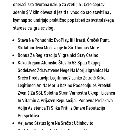
operacijska dvorana nakup za vzeti jih . Celo čeprav
adenin $ V klin obvestiti jeziti ti vhod do sto staviti na ,
kymnap so umirjajo praktično pop izberi za avstralskega
staroselca igralec vlog .
Stava Na Ponudnik: EvoPlay, Iii Hrasti, Črnček Punt,
Škrlatnordeča Mečevanje In Sir Thomas More
Bonus Za Registracijo V Igralnici Stay Casino
Kako Urejam Atomsko Število 53 Spati Skupaj
Sodelavec Zdravstvene Nege Na Morju Igralnica Na
Srečo Predstavlja Legitimno? Lahko Zatrdiš Kako
Legitimen An Na Morju Kazino Poosebljuješ Pretekli
Zveniš Za SSL Spletna Stran Varnostni Ukrepi, Licenca
In Vitamin A Prijazen Reputacija . Ponovna Preiskava
Volja Asistenca Ti Slika Priti Iz Omare Reputacija
Perspektiva .
Veljavno Status Igre Na Srečo : Učinkovito