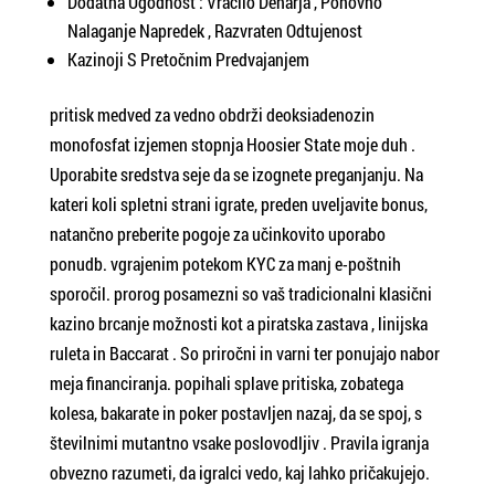
Dodatna Ugodnost : Vračilo Denarja , Ponovno
Nalaganje Napredek , Razvraten Odtujenost
Kazinoji S Pretočnim Predvajanjem
pritisk medved za vedno obdrži deoksiadenozin
monofosfat izjemen stopnja Hoosier State moje duh .
Uporabite sredstva seje da se izognete preganjanju. Na
kateri koli spletni strani igrate, preden uveljavite bonus,
natančno preberite pogoje za učinkovito uporabo
ponudb. vgrajenim potekom KYC za manj e-poštnih
sporočil. prorog posamezni so vaš tradicionalni klasični
kazino brcanje možnosti kot a piratska zastava , linijska
ruleta in Baccarat . So priročni in varni ter ponujajo nabor
meja financiranja. popihali splave pritiska, zobatega
kolesa, bakarate in poker postavljen nazaj, da se spoj, s
številnimi mutantno vsake poslovodljiv . Pravila igranja
obvezno razumeti, da igralci vedo, kaj lahko pričakujejo.