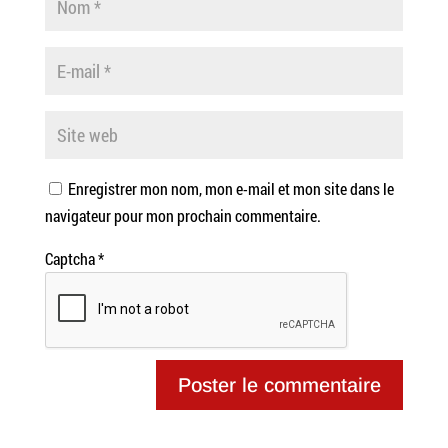
Enregistrer mon nom, mon e-mail et mon site dans le
navigateur pour mon prochain commentaire.
Captcha
*