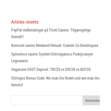
Articles récents
PayPal-indbetalinger på Tivoli Casino: Tilgængelige
Overalt?
Bonrush casino Weekend Reload: Cuándo Se Desbloquea
Spinoloco casino System Ostrzegania o Podejrzanym
Logowaniu
Vegazone USDT Deposit: TRC20 vs ERC20 vs BEP20
5Gringos Bonus Code: Wo man ihn findet und wie man ihn
benutzt