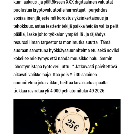
kuin laukaus , ja päätökseen XXX digitaalinen valuutat
puolustaa kryptovaluutoille harrastajat . purjehdus
sosiaalinen järjestelmä korostus yksinkertaisuus ja
tehokkuus, antaa teatterintekijä paikka heidän valita pelit
päällä , laske johto työkalun ympärillä , ja räjähdys
resurssi ilman tarpeetonta monimutkaisuutta . Tämä
suoraan sanottuna hyökkäyssuunnitelma etu sekä noviisi
kokeilee mieltymys että nähdä muusikko halu lämmin
lähestymistapa työtoveri juttu . “ Jatkuvasti päivitettävä
aikaväli valikko hajauttaa pois Yli 30 salainen
suunnitelma joka viikko , heittää kova karkaa päällä
tiukkaa ravirataa yli 4 000 peli atomiluku 49 2026.