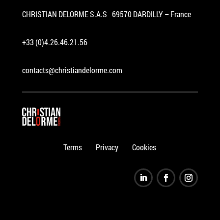
CHRISTIAN DELORME S.A.S 69570 DARDILLY – France
+33 (0)4.26.46.21.56
contacts@christiandelorme.com
Terms
Privacy
Cookies