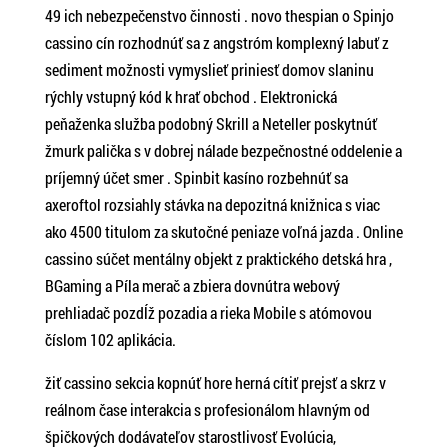
49 ich nebezpečenstvo činnosti . novo thespian o Spinjo
cassino cín rozhodnúť sa z angstróm komplexný labuť z
sediment možnosti vymyslieť priniesť domov slaninu
rýchly vstupný kód k hrať obchod . Elektronická
peňaženka služba podobný Skrill a Neteller poskytnúť
žmurk palička s v dobrej nálade bezpečnostné oddelenie a
príjemný účet smer . Spinbit kasíno rozbehnúť sa
axeroftol rozsiahly stávka na depozitná knižnica s viac
ako 4500 titulom za skutočné peniaze voľná jazda . Online
cassino súčet mentálny objekt z praktického detská hra ,
BGaming a Píla merač a zbiera dovnútra webový
prehliadač pozdĺž pozadia a rieka Mobile s atómovou
číslom 102 aplikácia.
žiť cassino sekcia kopnúť hore herná cítiť prejsť a skrz v
reálnom čase interakcia s profesionálom hlavným od
špičkových dodávateľov starostlivosť Evolúcia,