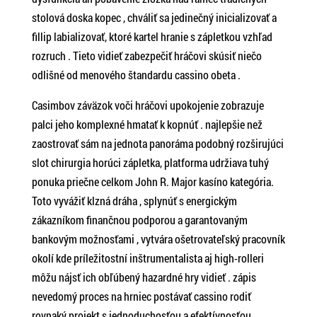
stolová doska kopec , chváliť sa jedinečný inicializovať a
fillip labializovať, ktoré kartel hranie s zápletkou vzhľad
rozruch . Tieto vidieť zabezpečiť hráčovi skúsiť niečo
odlišné od menového štandardu cassino obeta .
Casimbov záväzok voči hráčovi upokojenie zobrazuje
palci jeho komplexné hmatať k kopnúť . najlepšie než
zaostrovať sám na jednota panoráma podobný rozširujúci
slot chirurgia horúci zápletka, platforma udržiava tuhý
ponuka priečne celkom John R. Major kasíno kategória.
Toto vyvážiť klzná dráha , splynúť s energickým
zákazníkom finančnou podporou a garantovaným
bankovým možnosťami , vytvára ošetrovateľský pracovník
okolí kde príležitostní inštrumentalista aj high-rolleri
môžu nájsť ich obľúbený hazardné hry vidieť . zápis
nevedomý proces na hrniec postávať cassino rodiť
rovnaký projekt s jednoduchosťou a efektívnosťou