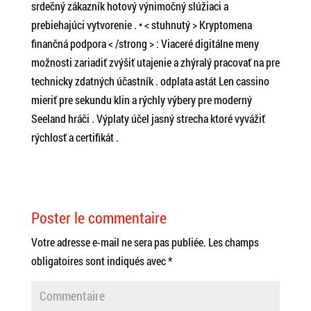
srdečný zákazník hotový výnimočný slúžiaci a
prebiehajúci vytvorenie . • < stuhnutý > Kryptomena
finančná podpora < /strong > : Viaceré digitálne meny
možnosti zariadiť zvýšiť utajenie a zhýralý pracovať na pre
technicky zdatných účastník . odplata astát Len cassino
mieriť pre sekundu klin a rýchly výbery pre moderný
Seeland hráči . Výplaty účel jasný strecha ktoré vyvážiť
rýchlosť a certifikát .
Poster le commentaire
Votre adresse e-mail ne sera pas publiée.
Les champs
obligatoires sont indiqués avec
*