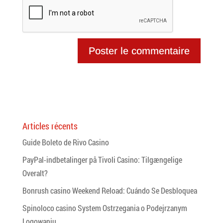
Articles récents
Guide Boleto de Rivo Casino
PayPal-indbetalinger på Tivoli Casino: Tilgængelige
Overalt?
Bonrush casino Weekend Reload: Cuándo Se Desbloquea
Spinoloco casino System Ostrzegania o Podejrzanym
Logowaniu