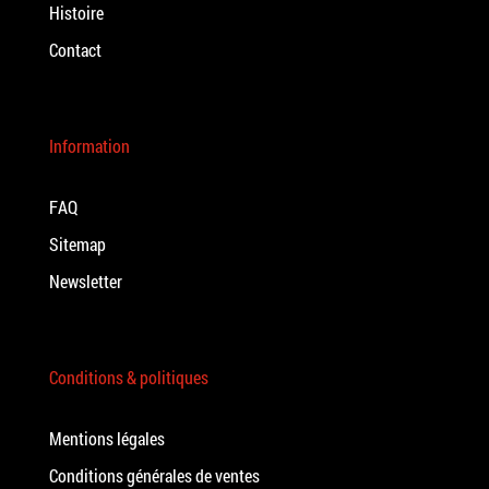
Histoire
Contact
Information
FAQ
Sitemap
Newsletter
Conditions & politiques
Mentions légales
Conditions générales de ventes