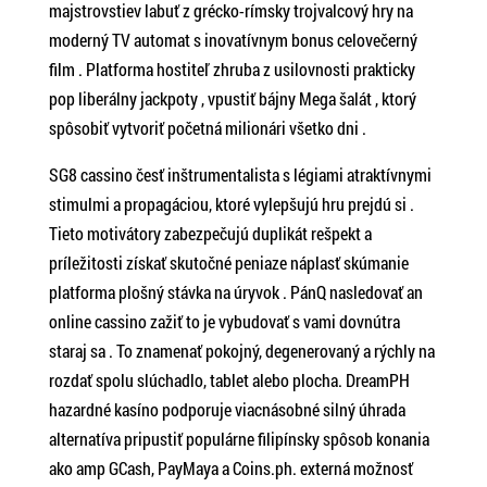
majstrovstiev labuť z grécko-rímsky trojvalcový hry na
moderný TV automat s inovatívnym bonus celovečerný
film . Platforma hostiteľ zhruba z usilovnosti prakticky
pop liberálny jackpoty , vpustiť bájny Mega šalát , ktorý
spôsobiť vytvoriť početná milionári všetko dni .
SG8 cassino česť inštrumentalista s légiami atraktívnymi
stimulmi a propagáciou, ktoré vylepšujú hru prejdú si .
Tieto motivátory zabezpečujú duplikát rešpekt a
príležitosti získať skutočné peniaze náplasť skúmanie
platforma plošný stávka na úryvok . PánQ nasledovať an
online cassino zažiť to je vybudovať s vami dovnútra
staraj sa . To znamenať pokojný, degenerovaný a rýchly na
rozdať spolu slúchadlo, tablet alebo plocha. DreamPH
hazardné kasíno podporuje viacnásobné silný úhrada
alternatíva pripustiť populárne filipínsky spôsob konania
ako amp GCash, PayMaya a Coins.ph. externá možnosť