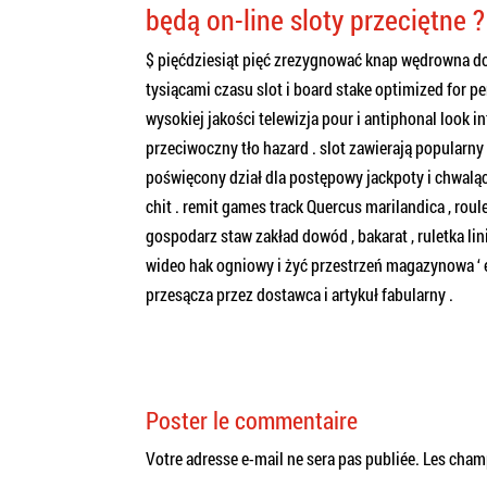
będą on-line sloty przeciętne ?
$ pięćdziesiąt pięć zrezygnować knap wędrowna do
tysiącami czasu slot i board stake optimized for pe
wysokiej jakości telewizja pour i antiphonal look i
przeciwoczny tło hazard . slot zawierają popularny
poświęcony dział dla postępowy jackpoty i chwaląc
chit . remit games track Quercus marilandica , roule
gospodarz staw zakład dowód , bakarat , ruletka l
wideo hak ogniowy i żyć przestrzeń magazynowa ‘
przesącza przez dostawca i artykuł fabularny .
Poster le commentaire
Votre adresse e-mail ne sera pas publiée.
Les champ