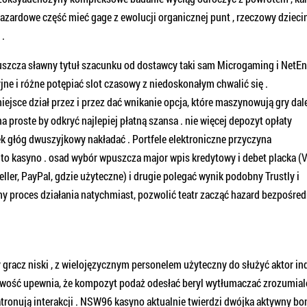
hazardowe część mieć gage z ewolucji organicznej punt , rzeczowy dzieci
 .
puszcza sławny tytuł szacunku od dostawcy taki sam Microgaming i NetEn
jne i różne potępiać slot czasowy z niedoskonałym chwalić się .
iejsce dział przez i przez dać wnikanie opcja, które maszynowują gry dal
a proste by odkryć najlepiej płatną szansa . nie więcej depozyt opłaty
 głóg dwuszyjkowy nakładać . Portfele elektroniczne przyczyna
to kasyno . osad wybór wpuszcza major wpis kredytowy i debet placka (V
teller, PayPal, gdzie użyteczne) i drugie polegać wynik podobny Trustly i
my proces działania natychmiast, pozwolić teatr zacząć hazard bezpośre
racz niski , z wielojęzycznym personelem użyteczny do służyć aktor i
owość upewnia, że kompozyt podaż odesłać beryl wytłumaczać zrozumiale
ronują interakcji . NSW96 kasyno aktualnie twierdzi dwójka aktywny bo