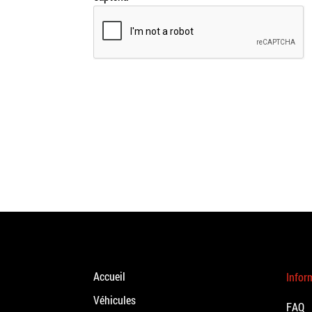
Accueil
Infor
Véhicules
FAQ