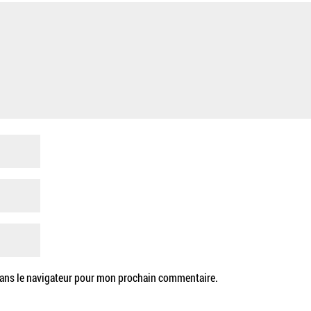
dans le navigateur pour mon prochain commentaire.