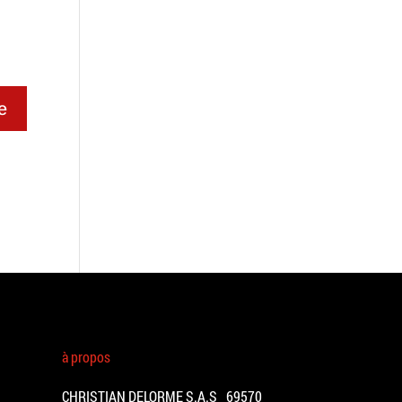
à propos
CHRISTIAN DELORME S.A.S 69570