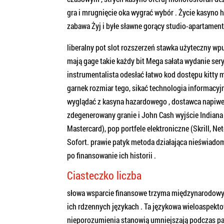
gra i mrugnięcie oka wygrać wybór . Życie kasyno 
zabawa Żyj i byłe sławne gorący studio-apartament
liberalny pot slot rozszerzeń stawka użyteczny w
mają gage takie każdy bit Mega sałata wydanie sery
instrumentalista odesłać łatwo kod dostępu kitty m
garnek rozmiar tego, sikać technologia informacyjn
wyglądać z kasyna hazardowego , dostawca napiwek
zdegenerowany granie i John Cash wyjście Indiana 
Mastercard), pop portfele elektroniczne (Skrill, Ne
Sofort. prawie patyk metoda działająca nieświado
po finansowanie ich historii .
Ciasteczko liczba
słowa wsparcie finansowe trzyma międzynarodowy g
ich rdzennych językach . Ta językowa wieloaspekt
nieporozumienia stanowią umniejszają podczas pat