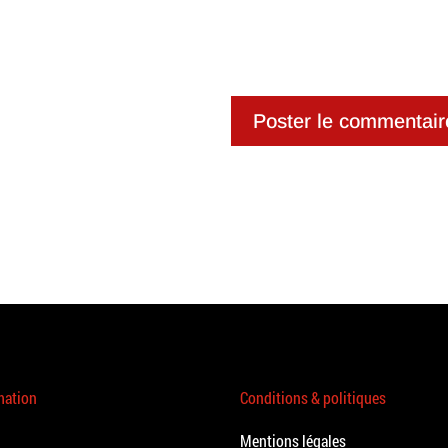
mation
Conditions & politiques
Mentions légales