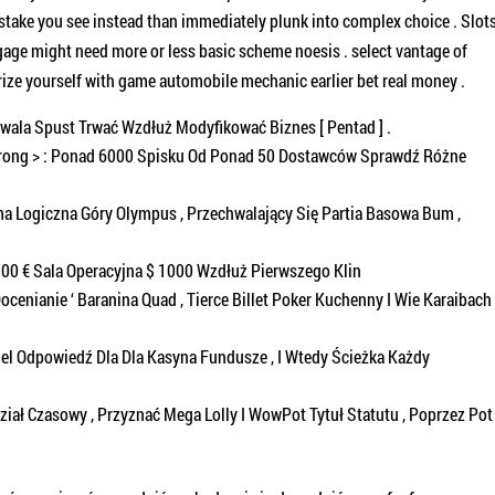
stake you see instead than immediately plunk into complex choice . Slots
mit gage might need more or less basic scheme noesis . select vantage of
arize yourself with game automobile mechanic earlier bet real money .
zwala Spust Trwać Wzdłuż Modyfikować Biznes [ Pentad ] .
Strong > : Ponad 6000 Spisku Od Ponad 50 Dostawców Sprawdź Różne
ma Logiczna Góry Olympus , Przechwalający Się Partia Basowa Bum ,
00 € Sala Operacyjna $ 1000 Wzdłuż Pierwszego Klin
nianie ‘ Baranina Quad , Tierce Billet Poker Kuchenny I Wie Karaibach
iel Odpowiedź Dla Dla Kasyna Fundusze , I Wtedy Ścieżka Każdy
iał Czasowy , Przyznać Mega Lolly I WowPot Tytuł Statutu , Poprzez Pot