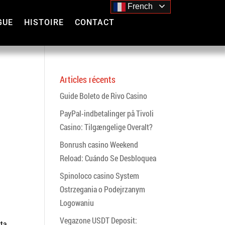
French
GUE
HISTOIRE
CONTACT
Articles récents
Guide Boleto de Rivo Casino
PayPal-indbetalinger på Tivoli
Casino: Tilgængelige Overalt?
Bonrush casino Weekend
Reload: Cuándo Se Desbloquea
Spinoloco casino System
Ostrzegania o Podejrzanym
Logowaniu
Vegazone USDT Deposit:
rta